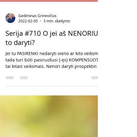
Gediminas Grinevičius
2022-02-05
3 min. skaitymo
Serija #710 O jei aš NENORIU
to daryti?
Jei tu PASIRENKI nedaryti vieno ar kito veiksmo,
tada turi būti pasiruošusi (-ęs) KOMPENSUOTI
tai kitais veiksmais. Nenori daryti prospektin