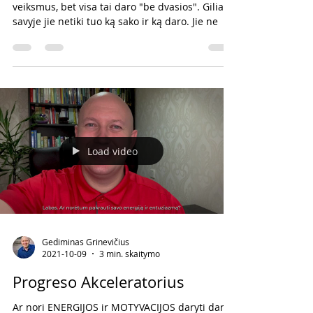
Gediminas Grinevičius
2021-11-12
4 min. skaitymo
Serija #644 NUSTOK ŠLIAUŽTI!
😱
Vieni skaito tikslus, eina į mokymus, daro
veiksmus, bet visa tai daro "be dvasios". Giliai
savyje jie netiki tuo ką sako ir ką daro. Jie ne
Load video