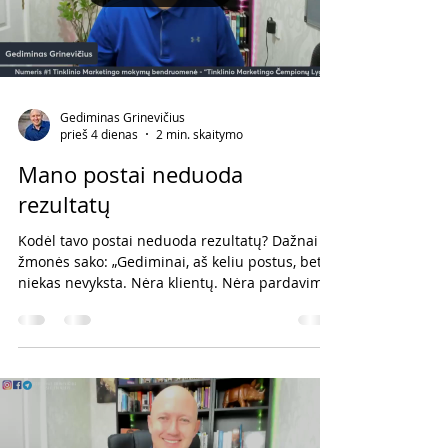
Gediminas Grinevičius
prieš 4 dienas
2 min. skaitymo
Mano postai neduoda
rezultatų
Kodėl tavo postai neduoda rezultatų? Dažnai
žmonės sako: „Gediminai, aš keliu postus, bet
niekas nevyksta. Nėra klientų. Nėra pardavimų.
Niekas nesijungia į komandą.“ Jeigu ir tu taip
jautiesi, labai tikėtina, kad problema slypi
vienoje iš šių trijų priežasčių. 1. Tu tiesiog kuri
per mažai turinio Pirmoji ir dažniausia
priežastis – žmonės tavęs tiesiog nemato. Jeigu
įkeli vieną postą per savaitę, socialinių tinklų
informacijos sraute jis labai greitai dingsta.