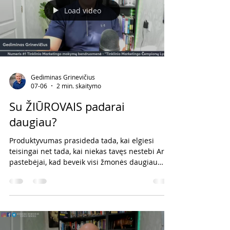
Pagalvok apie t
Load video
Gediminas Grinevičius
07-06
2 min. skaitymo
Su ŽIŪROVAIS padarai
daugiau?
Produktyvumas prasideda tada, kai elgiesi
teisingai net tada, kai niekas tavęs nestebi Ar
pastebėjai, kad beveik visi žmonės daugiau
stengiasi, kai juos kažkas stebi? Vaikystėje visi
šaukdavome: „Mama, pažiūrėk, kaip aš šoku!“
„Pažiūrėk, kaip važiuoju dviračiu!“ „Pažiūrėk,
kaip nardau!“ Mums patikdavo turėti auditoriją.
Ir įdomiausia tai, kad šis principas niekur
nedingsta suaugus. Kai mus kažkas stebi,