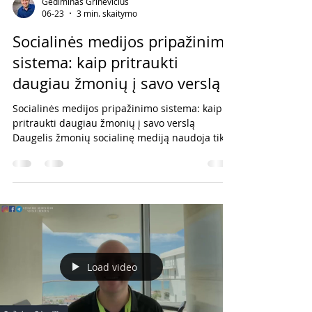
Gediminas Grinevičius
06-23
3 min. skaitymo
Socialinės medijos pripažinimo
sistema: kaip pritraukti
daugiau žmonių į savo verslą
Socialinės medijos pripažinimo sistema: kaip
pritraukti daugiau žmonių į savo verslą
Daugelis žmonių socialinę mediją naudoja tik
tam, kad reklamuotų produktus ar verslo
galimybę. Tačiau yra vienas labai galingas
įrankis, kurį dažnai pamirštame. Tas įrankis yra
pripažinimas. Teisingai naudojama pripažinimo
sistema ne tik motyvuoja tavo komandos
narius, bet ir padeda pritraukti naujus žmones
į tavo verslą. Kodėl? Nes žmonės mato, kad tavo
versle vyksta veiksmas. Jie mato augim
Load video