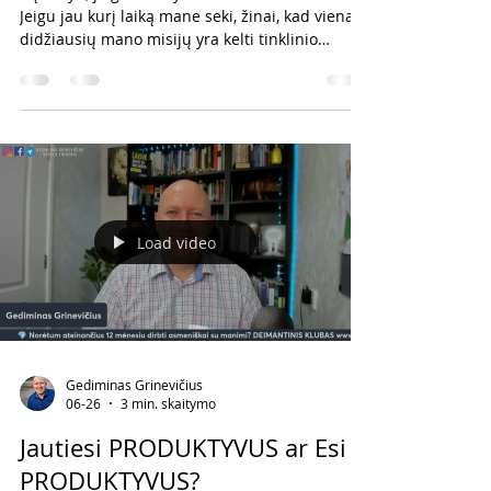
Jeigu jau kurį laiką mane seki, žinai, kad viena
didžiausių mano misijų yra kelti tinklinio
marketingo reputaciją. Noriu padėti žmonėms
kurti šį verslą etiškai, sąžiningai, profesionaliai
ir draugiškai. Deja, ne paslaptis, kad tinklinis
marketingas daugelį metų kentėjo dėl žmonių,
kurie dirbo neetiškai. Būtent dėl jų daugelis
žmonių iki šiol į šią industriją žiūri nepatikliai.
Todėl mūsų kartos užduotis yra tai pakeisti.
Parodyti
Load video
Gediminas Grinevičius
06-26
3 min. skaitymo
Jautiesi PRODUKTYVUS ar Esi
PRODUKTYVUS?