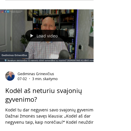
stebina žmogus. Jis aukoja savo sveikatą, kad
uždirbtų pinigus. O vėliau aukoja pinigus, kad
susigrąžintų sveikatą. Jis taip nerimauja dėl
ateities, kad nebesidžiaugia dabartimi. Todėl
negyvena nei da
Load video
Gediminas Grinevičius
07-02
3 min. skaitymo
Kodėl aš neturiu svajonių
gyvenimo?
Kodėl tu dar negyveni savo svajonių gyvenimo?
Dažnai žmonės savęs klausia: „Kodėl aš dar
negyvenu taip, kaip norėčiau?“ Kodėl neuždirbu
tiek, kiek norėčiau? Kodėl vis dar nepasiekiau