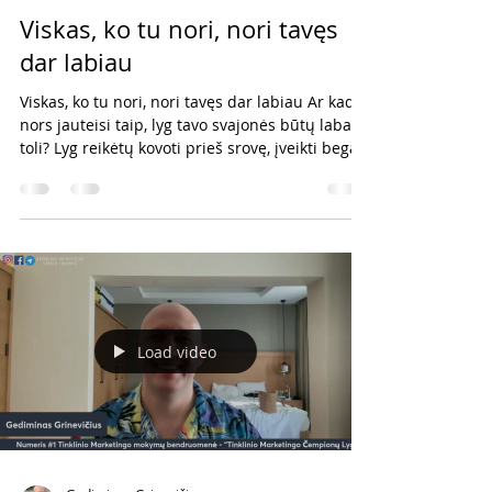
Viskas, ko tu nori, nori tavęs
dar labiau
Viskas, ko tu nori, nori tavęs dar labiau Ar kada
nors jauteisi taip, lyg tavo svajonės būtų labai
toli? Lyg reikėtų kovoti prieš srovę, įveikti begalę
kliūčių ir nuolat įrodinėti, kad esi vertas to, ko
trokšti? Daugelis žmonių būtent taip ir žiūri į
savo tikslus. Tačiau šiandien noriu pasidalinti
viena mintimi, kuri daugeliui žmonių tampa
tikru lūžio tašku. Didžiausia klaida – galvoti, kad
tavo svajonės yra nepasiekiamos Kai
užsibrėžiame didelį tikslą, dažnai pradedame
galvo
Load video