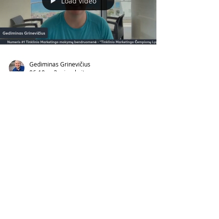
Load video
Gediminas Grinevičius
06-10
3 min. skaitymo
Kaip pradėti kurti savo
BRENDĄ socialinėje medijoje?
Kaip susikurti stiprų asmeninį brendą
socialinėje medijoje? Šiandien visi kalba apie
asmeninį brendą. Girdime, kad reikia kurti savo
vardą, būti matomam socialiniuose tinkluose,
pozicionuoti save kaip ekspertą. Tačiau
daugelis žmonių vis dar nežino, nuo ko pradėti.
Todėl noriu pasidalinti keliais pagrindiniais
principais, kurie padės tau pradėti kurti stiprų
ir patikimą asmeninį brendą. 1. Pasirink aiškią
nišą Pirmas ir svarbiausias žingsnis –