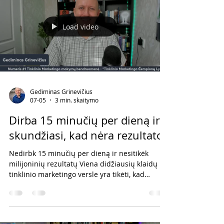
dažniausiai dirbame daugiau, stengiamės
labiau ir tampame produktyvesni.
Load video
Gediminas Grinevičius
07-05
3 min. skaitymo
Dirba 15 minučių per dieną ir
skundžiasi, kad nėra rezultato
Nedirbk 15 minučių per dieną ir nesitikėk
milijoninių rezultatų Viena didžiausių klaidų
tinklinio marketingo versle yra tikėti, kad
minimalios pastangos sukurs maksimalų
rezultatą. Daugybė žmonių kasdien skiria savo
verslui vos 15–30 minučių, o paskui stebisi: *
Kodėl nėra klientų? * Kodėl niekas