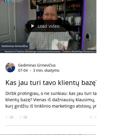
neprisijungia į komandą? * Kodėl nėra pajamų?
Atsakymas dažniausiai labai paprastas.
Problema nėra versle. Problema – veiksmų
kiekyje. Pajamas generuojantys veiksmai Vienas
Load video
iš Alex H
Gediminas Grinevičius
07-04
3 min. skaitymo
Kas jau turi tavo klientų bazę?
Dirbk protingiau, o ne sunkiau: kas jau turi tavo
klientų bazę? Vienas iš dažniausių klausimų,
kurį girdžiu iš tinklinio marketingo atstovų, yra:
„Kur rasti daugiau klientų ir komandos narių?“
Dažniausiai žmonės pradeda ieškoti visur –
socialinėje medijoje, tarp draugų, pažįstamų ar
nepažįstamų žmonių. Tai veikia. Tačiau