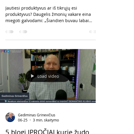
Jautiesi produktyvus ar iš tikrųjų esi
produktyvus? Daugelis žmonių vakare eina
miegoti galvodami: „Šiandien buvau labai
užimtas.“ Tačiau užimtumas ir produktyvumas
nėra tas pats. Tai viena didžiausių klaidų, kuri
trukdo pasiekti geresnių rezultatų tiek versle,
tiek samdomame darbe, tiek asmeniniame
gyvenime. Labai lengva atrodyti užimtam
Vienas mano mentorių yra pasakęs: „Labai
lengva atrodyti, kad dirbi.“ Atsikėlei. Apsirengei.
Beveik darbas. Įsėdai į automobilį. Nuvažiavai
Load video
Gediminas Grinevičius
06-25
3 min. skaitymo
5 blogi ĮPROČIAI kurie žudo