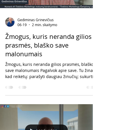
Gediminas Grinevičius
06-19
2 min. skaitymo
Žmogus, kuris neranda gilios
prasmės, blaško save
malonumais
Žmogus, kuris neranda gilios prasmės, blaško
save malonumais Pagalvok apie save. Tu žinai,
kad reikėtų: parašyti daugiau žinučių; sukurti
daugiau turinio; nufilmuoti video; padaryti
tiesioginę transliaciją; atlikti kitus veiksmus,
kurie padėtų auginti verslą. Tačiau vietoj to
dažnai pasirenkame tai, kas maloniau:
pažiūrėti serialą; naršyti socialiniuose
tinkluose; pažaisti žaidimus; užsiimti įvairiais
mažiau svarbiais darbais. Kodėl taip nutinka?
Dažniausiai ne todėl, kad trū