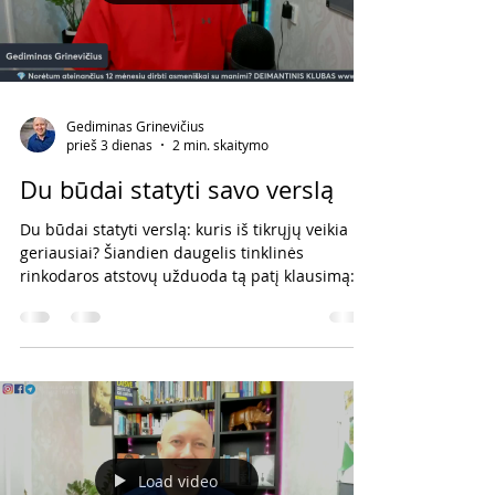
Gediminas Grinevičius
prieš 3 dienas
2 min. skaitymo
Du būdai statyti savo verslą
Du būdai statyti verslą: kuris iš tikrųjų veikia
geriausiai? Šiandien daugelis tinklinės
rinkodaros atstovų užduoda tą patį klausimą:
Ar verslą geriau statyti internetu, ar gyvai?
Mano atsakymas labai paprastas. Ne vienu iš
jų. O abiem kartu. 1. Internetas leidžia judėti
greitai Socialinė medija atvėrė galimybes, kurių
anksčiau tiesiog nebuvo. Per kelias minutes
gali: * parašyti dešimtis žinučių; * paskelbti
įrašą; * įkelti „Reels“; * surengti tiesioginę
transliaciją; * pasie
Load video