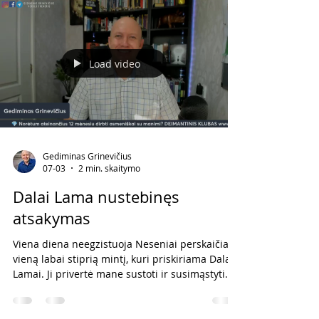
šiandien noriu pasiūlyti šiek tiek kitokį požiūrį.
Kaip dirbti protingiau, o ne sunkiau? Atsakymas
labai paprastas. Pradėk ieškoti žmonių, kurie
jau turi tav
Load video
Gediminas Grinevičius
07-03
2 min. skaitymo
Dalai Lama nustebinęs
atsakymas
Viena diena neegzistuoja Neseniai perskaičiau
vieną labai stiprią mintį, kuri priskiriama Dalai
Lamai. Ji privertė mane sustoti ir susimąstyti.
Tikiuosi, kad ji surezonuos ir su tavimi. Kai
Dalai Lamos paklausė: „Kas tave labiausiai
stebina žmonėse?“ Jis atsakė: „Mane labiausiai