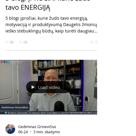
tavo ENERGIJĄ
5 blogi įpročiai, kurie žudo tavo energiją,
motyvaciją ir produktyvumą Daugelis žmonių
ieško stebuklingų būdų, kaip turėti daugiau
energijos, būti motyvuotiems ir
produktyvesniems. Tačiau dažnai problema
nėra tai, ko mums trūksta. Problema yra tai, ką
darome kiekvieną dieną. Yra keli įpročiai, kurie
tyliai vagia tavo energiją, mažina motyvaciją ir
neleidžia pasiekti tokių rezultatų, kokių esi
verta. Šiandien noriu pasidalinti penkiais
blogais įpročiais, kurių atsisakymas gali
Load video
Gediminas Grinevičius
06-24
3 min. skaitymo