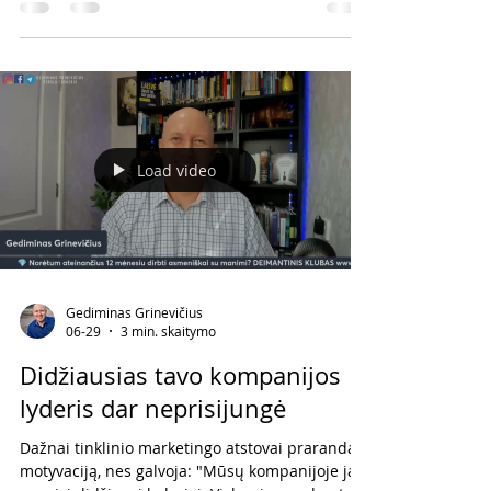
savo tikslų? Kas mane stabdo? Manau, kad
atsakymą labai gerai apibūdina viena mintis.
Trys žmonių tipai Tinginiai nežino, kaip pradėti.
Silpni žmonės nežino, kaip pabaigti tai, ką
pradėjo. Sėkmingi žmonės nežino, kaip sustoti.
Skamba griežtai, bet pagalvokime apie
kiekvieną iš jų. 1. Tie, kurie n
Load video
Gediminas Grinevičius
06-29
3 min. skaitymo
Didžiausias tavo kompanijos
lyderis dar neprisijungė
Dažnai tinklinio marketingo atstovai praranda
motyvaciją, nes galvoja: "Mūsų kompanijoje jau