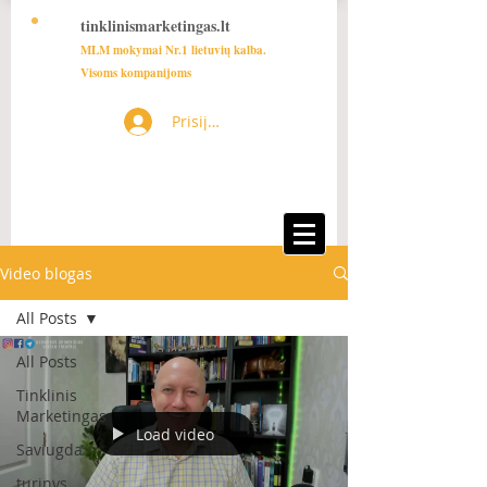
tinklinismarketingas.lt
MLM mokymai Nr.1 lietuvių kalba.
Visoms kompanijoms
Prisijungti
Video blogas
All Posts
All Posts
Tinklinis
Marketingas
Load video
Saviugda
turinys