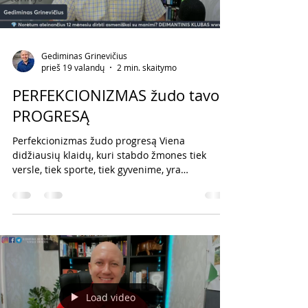
Gediminas Grinevičius
prieš 19 valandų
2 min. skaitymo
PERFEKCIONIZMAS žudo tavo
PROGRESĄ
Perfekcionizmas žudo progresą Viena
didžiausių klaidų, kuri stabdo žmones tiek
versle, tiek sporte, tiek gyvenime, yra
įsitikinimas, kad jeigu negali padaryti idealiai,
geriau nedaryti visai. Tačiau toks mąstymas
dažnai tampa didžiausiu progreso priešu.
Turėk „lubas“ ir „grindis“ Užuot turėjęs tik vieną
idealų standartą, susikurk du lygius: Lubos –
tavo ideali diena Tai maksimumas, kai turi daug
laiko ir energijos. Pavyzdžiui: * 5–6 valandos
darbo versle; * daug kontaktų; *
Load video