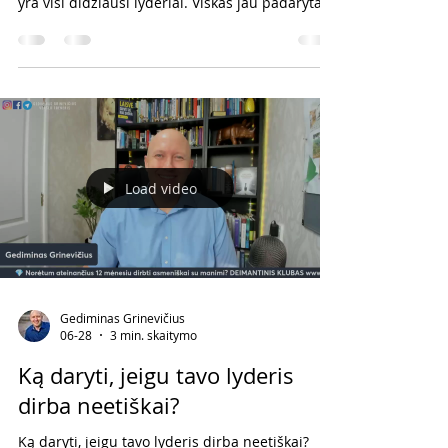
yra visi didžiausi lyderiai. Viskas jau padaryta.
Man nebėra vietos." Tačiau noriu tau pasakyti
vieną labai svarbią mintį: Didžiausias tavo
kompanijos lyderis dar neprisijungė. Ir labai
gali būti, kad tas žmogus prisijungs būtent į
tavo komandą. Istorija, kuri pakeičia požiūrį
Neseniai girdėjau labai įdomią istoriją. Vienas
žmogus kreipėsi į garsų tinklinio marketingo
trenerį norėdama
Load video
Gediminas Grinevičius
06-28
3 min. skaitymo
Ką daryti, jeigu tavo lyderis
dirba neetiškai?
Ką daryti, jeigu tavo lyderis dirba neetiškai?