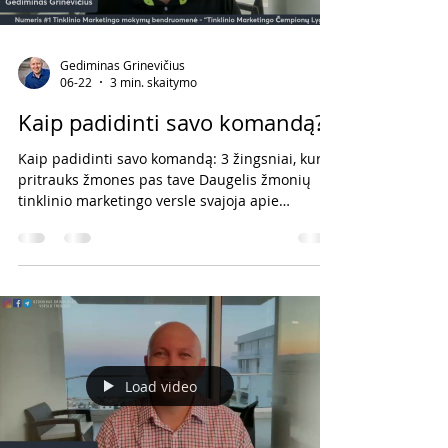
Gediminas Grinevičius
06-22
3 min. skaitymo
Kaip padidinti savo komandą?
Kaip padidinti savo komandą: 3 žingsniai, kurie
pritrauks žmones pas tave Daugelis žmonių
tinklinio marketingo versle svajoja apie
situaciją, kai žmonės patys pradeda rašyti jiems
žinutes: „Papasakok daugiau apie tai, kuo
užsiimi.“ „Kaip prisijungti prie tavo komandos?“
„Kaip galima užsidirbti papildomų pajamų?“
Tačiau dauguma daro vieną klaidą – jie nori
trečio žingsnio nepadarę pirmų dviejų. Jeigu
nori auginti komandą ir pritraukti daugiau
žmonių, siūlau vadovautis labai p
Load video