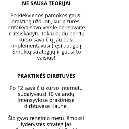
NE SAUSA TEORIJA!
Po kiekvienos pamokos gausi
praktinę užduotį, kurią turėsi
pritaikyti savo versle per savaitę
ir atsiskaityti. Tokiu būdu per 12
kurso savaičių jau būsi
implementavusi (-ęs) daugelį
išmoktų strategijų ir gausi to
vaisius!
PRAKTINĖS DIRBTUVĖS
Po 12 savaičių kurso internetu
sudalyvausi 10 valandų
intensyviose praktinėse
dirbtuvėse Kaune.
Šio gyvo renginio metu išmoksi
lyderystės strategijas