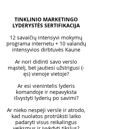
TINKLINIO MARKETINGO
LYDERYSTĖS SERTIFIKACIJA
12 savaičių intensyvi mokymų
programa internetu + 10 valandų
intensyvios dirbtuvės Kaune
Ar nori didinti savo verslo
mąstelį, bet jautiesi užstrigusi (-
ęs) vienoje vietoje?
Ar esi vienintelis lyderis
komandoje ir nepavyksta
išvystyti lyderių po savimi?
Ar nieko nespėji versle ir atrodo,
kad nuolatos protrūksti laiko
padaryti visus reikalingus
veiksmus ir įvykdyti tikslus?