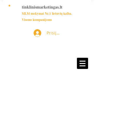
tinklinismarketingas.lt
MLM mokymai Nr.1 lietuvių kalba.
Visoms kompanijoms
Prisijungti