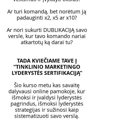
Ar turi komandą, bet norėtum ją
padauginti x2, x5 ar x10?
Ar nori sukurti DUBLIKACIJĄ savo
versle, kur tavo komando nariai
atkartotų ką darai tu?
TADA KVIEČIAME TAVE Į
“TINKLINIO MARKETINGO
LYDERYSTĖS SERTIFIKACIJĄ”
Šio kurso metu kas savaitę
dalyvausi online pamokoje, kur
išmoksi ir įvaldysi lyderystės
pagrindus, išmoksi lyderystės
strategijas ir sužinosi kaip
sistematizuoti savo verslą.