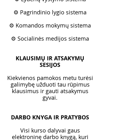
⚙️ Pagrindinio lygio sistema
⚙️ Komandos mokymų sistema
⚙️ Socialinės medijos sistema
KLAUSIMŲ IR ATSAKYMŲ
SESIJOS
Kiekvienos pamokos metu turėsi
galimybę užduoti tau rūpimus
klausimus ir gauti atsakymus
gyvai.
DARBO KNYGA IR PRATYBOS
Visi kurso dalyvai gaus
elektroninę darbo knygą, kuri