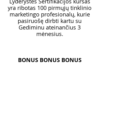
Lyderystės Sertifikacijos kursas
yra ribotas 100 pirmųjų tinklinio
marketingo profesionalų, kurie
pasiruošę dirbti kartu su
Gediminu ateinančius 3
mėnesius.
BONUS BONUS BONUS
3 mėnesių prieiga prie
"MENTORIAUS BIBLIOTEKOS"
Virš
100 valandų mokymų
archyvas
įvairiausiomis
temomis, susijusiomis su
tinkliniu marketingu.
Verslo sistemų skambučių