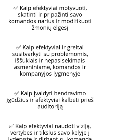
✅ Kaip efektyviai motyvuoti,
skatinti ir pripažinti savo
komandos narius ir modifikuoti
žmonių elgesį
✅ Kaip efektyviai ir greitai
susitvarkyti su problemomis,
iššūkiais ir nepasisekimais
asmeniniame, komandos ir
kompanyjos lygmenyje
✅ Kaip įvaldyti bendravimo
įgūdžius ir afektyviai kalbėti prieš
auditoriją
✅ Kaip efektyviai naudoti viziją,
vertybes ir tikslus savo kelyje į
lyderystę ir dirbant su komanda