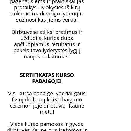
pažengusiems ir praktiškai jas
protaikysi. Mokysies iš kitų
tinklinio marketingo lyderių ir
sužinosi kas jiems veikia.
Dirbtuvėse atliksi pratimus ir
užduotis, kurios duos
apčiuopiamus rezultatus ir
pakels tavo lyderystės lygį į
naujas aukštumas!
SERTIFIKATAS KURSO
PABAIGOJE!
Visi kursą pabaigę lyderiai gaus
fizinį diplomą kurso baigimo
ceremonijoje dirbtuvių Kaune
metu!
Visos kurso pamokos ir gyvos
dirbtuvės Kaune bus įrašomos ir