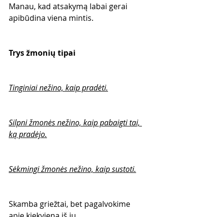
Manau, kad atsakymą labai gerai 
apibūdina viena mintis.
Trys žmonių tipai
Tinginiai nežino, kaip pradėti.
Silpni žmonės nežino, kaip pabaigti tai, 
ką pradėjo.
Sėkmingi žmonės nežino, kaip sustoti.
Skamba griežtai, bet pagalvokime 
apie kiekvieną iš jų.