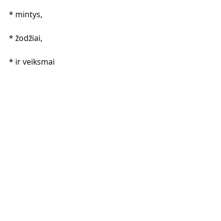
* mintys,
* žodžiai,
* ir veiksmai
susijungia į vieną kryptį, tada 
atsiranda harmonija.
Ir būtent tada pradedi matyti 
tikruosius rezultatus.
Užduok sau tris klausimus