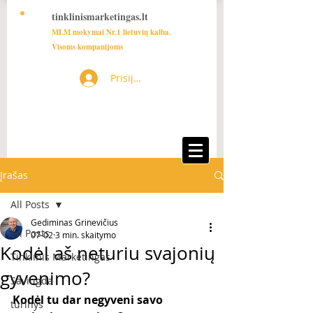
tinklinismarketingas.lt
MLM mokymai Nr.1 lietuvių kalba.
Visoms kompanijoms
Prisijungti
Įrašas
All Posts
Gediminas Grinevičius
All Posts
07-02
3 min. skaitymo
Kodėl aš neturiu svajonių
Tinklinis Marketingas
gyvenimo?
Saviugda
Kodėl tu dar negyveni savo 
turinys