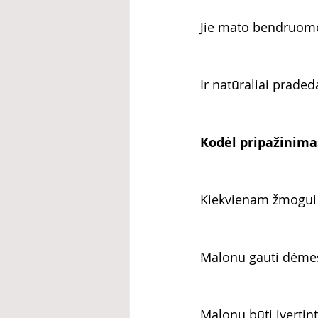
Jie mato bendruom
Ir natūraliai praded
Kodėl pripažinima
Kiekvienam žmogui
Malonu gauti dėme
Malonu būti įvertin