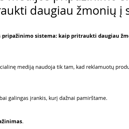
traukti daugiau žmonių į 
 pripažinimo sistema: kaip pritraukti daugiau žm
ialinę mediją naudoja tik tam, kad reklamuotų produ
bai galingas įrankis, kurį dažnai pamirštame.
ažinimas
.