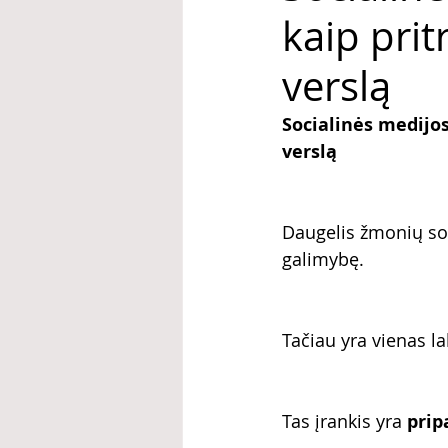
kaip pri
verslą
Socialinės medijos
verslą
Daugelis žmonių soc
galimybę.
Tačiau yra vienas la
Tas įrankis yra 
prip