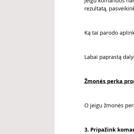
Jeigu komandos nar
rezultatą, pasveikink
Ką tai parodo aplin
Labai paprastą daly
Žmonės perka pro
O jeigu žmonės perk
3. Pripažink kom