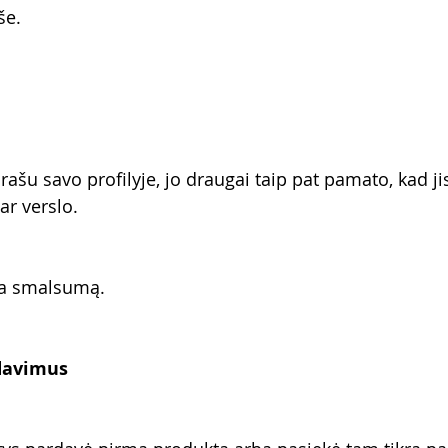
še.
 įrašu savo profilyje, jo draugai taip pat pamato, kad ji
ar verslo.
lia smalsumą.
rdavimus