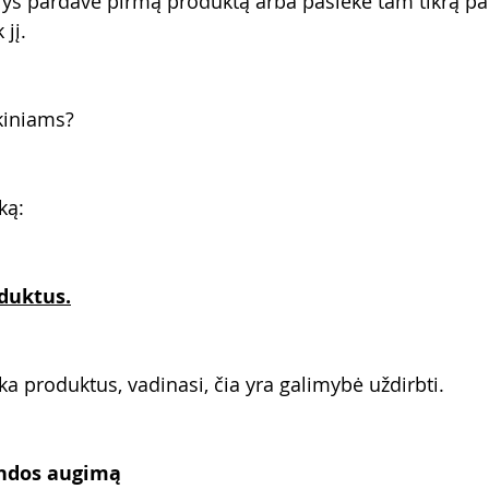
ys pardavė pirmą produktą arba pasiekė tam tikrą p
 jį.
kiniams?
ką:
duktus.
a produktus, vadinasi, čia yra galimybė uždirbti.
andos augimą