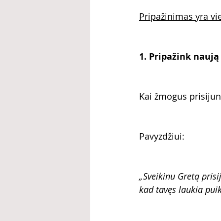
Pripažinimas yra vi
1. Pripažink nauj
Kai žmogus prisijun
Pavyzdžiui:
„Sveikinu Gretą pris
kad tavęs laukia puik