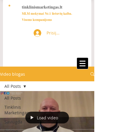
tinklinismarketingas.lt
MLM mokymai Nr.1 lietuvių kalba.
Visoms kompanijoms
Prisijungti
Video blogas
All Posts
All Posts
Tinklinis
Marketingas
Load video
Saviugda
turinys