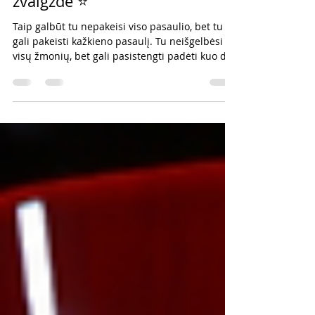
Serija #812 Dėkinga jūrų
žvaigždė ⭐️
Taip galbūt tu nepakeisi viso pasaulio, bet tu
gali pakeisti kažkieno pasaulį. Tu neišgelbėsi
visų žmonių, bet gali pasistengti padėti kuo d