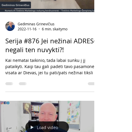
Gediminas Grinevičius
2022-11-16
6 min. skaitymo
Serija #876 Jei nežinai ADRESO
negali ten nuvykti?!
Kai nematai taikinio, tada labai sunku į jį
pataikyti. Kaip tau gali padėti tavo pasamonė,
visata ar Dievas, jei tu pati/pats nežinai tiksli
Load video