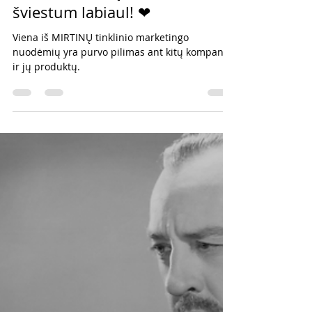
2022-01-09
4 min. skaitymo
Serija #690 Tau nereikia
UŽGESINTI kitų šviesos, kad tu
šviestum labiaul! ❤
Viena iš MIRTINŲ tinklinio marketingo
nuodėmių yra purvo pilimas ant kitų kompanijų
ir jų produktų.