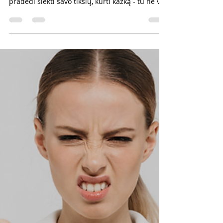
Džiovintojas, Makaronų
Kabintojas ir Oro Pardavėjas
😱
"Jei nenori būti kritikuojama (-as) - nieko
nesakyk, nieko nedaryk ir būk niekuo" Kai tik
pradedi siekti savo tikslų, kurti kažką - tu ne v