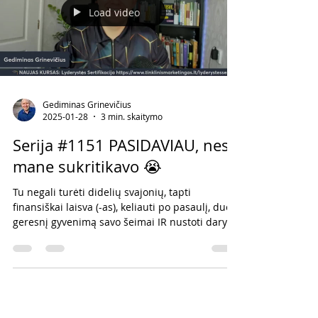
Load video
Gediminas Grinevičius
2025-01-28
3 min. skaitymo
Serija #1151 PASIDAVIAU, nes
mane sukritikavo 😭
Tu negali turėti didelių svajonių, tapti
finansiškai laisva (-as), keliauti po pasaulį, duoti
geresnį gyvenimą savo šeimai IR nustoti daryti