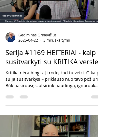
Gediminas Grinevičius
2025-04-22
3 min. skaitymo
Serija #1169 HEITERIAI - kaip
susitvarkyti su KRITIKA versle?
Kritika nėra blogis. Ji rodo, kad tu veiki. O kaip
su ja susitvarkysi – priklauso nuo tavo požiūrio.
Būk pasiruošęs, atsirink naudingą, ignoruok
destruktyvią, ir eik toliau. Tegul heiteriai daro
savo darbą. Tu daryk savo.