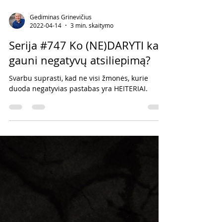
Gediminas Grinevičius
2022-04-14
3 min. skaitymo
Serija #747 Ko (NE)DARYTI kai
gauni negatyvų atsiliepimą?
Svarbu suprasti, kad ne visi žmonės, kurie
duoda negatyvias pastabas yra HEITERIAI.