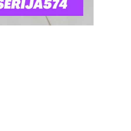
Gediminas Grinevičius
2021-08-09
2 min. skaitymo
Serija #574 SKIEPAS komandos
nariui - kaip kovoti su