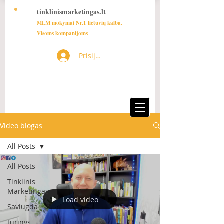
tinklinismarketingas.lt
MLM mokymai Nr.1 lietuvių kalba.
Visoms kompanijoms
Prisijungti
Video blogas
All Posts
All Posts
Tinklinis
Marketingas
Load video
Saviugda
turinys