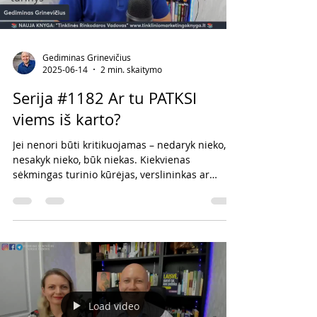
Gediminas Grinevičius
2025-06-14
2 min. skaitymo
Serija #1182 Ar tu PATKSI
viems iš karto?
Jei nenori būti kritikuojamas – nedaryk nieko,
nesakyk nieko, būk niekas. Kiekvienas
sėkmingas turinio kūrėjas, verslininkas ar
lyderis socialinėje medijoje jau seniai tą
suprato – kritika yra kaina už matomumą.
Load video