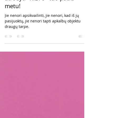
Gediminas Grinevičius
2021-02-06
3 min. skaitymo
Serija #434 Sunku TOBULĖTI ir
atrodyti “KIETU” tuo pačiu
metu!
Jie nenori apsikvailinti, jie nenori, kad iš jų
pasijuoktų, jie nenori tapti apkalbų objektu
draugų tarpe.