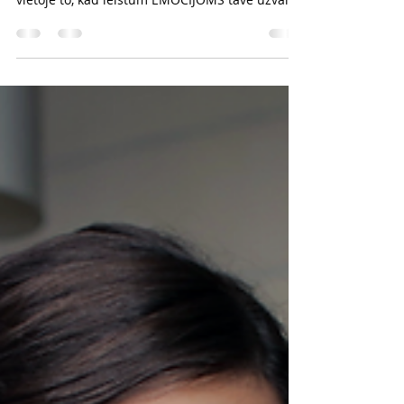
Kaip lyderis tu turi palikti savo EGO už durų ir
galvoti kas yra gerai tavo verslui ir žmonėms,
vietoje to, kad leistum EMOCIJOMS tave užval