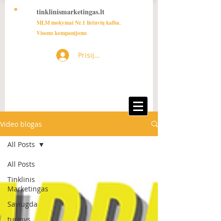
tinklinismarketingas.lt
MLM mokymai Nr.1 lietuvių kalba.
Visoms kompanijoms
Prisijungti
Video blogas
All Posts
All Posts
Tinklinis
Marketingas
Saviugda
turinys