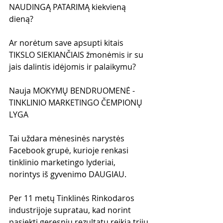
NAUDINGĄ PATARIMĄ kiekvieną 
dieną?
Ar norėtum save apsupti kitais 
TIKSLO SIEKIANČIAIS žmonėmis ir su 
jais dalintis idėjomis ir palaikymu?
Nauja MOKYMŲ BENDRUOMENĖ - 
TINKLINIO MARKETINGO ČEMPIONŲ 
LYGA
Tai uždara mėnesinės narystės 
Facebook grupė, kurioje renkasi 
tinklinio marketingo lyderiai, 
norintys iš gyvenimo DAUGIAU.
Per 11 metų Tinklinės Rinkodaros 
industrijoje supratau, kad norint 
pasiekti geresnių rezultatų reikia trijų 