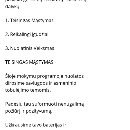
dalykų:
1. Teisingas Mąstymas
2. Reikalingi Įgūdžiai
3. Nuolatinis Veiksmas
TEISINGAS MĄSTYMAS
Šioje mokymų programoje nuolatos 
dirbsime saviugdos ir asmeninio 
tobulėjimo temomis. 
Padėsiu tau suformuoti nenugalimą 
požiūrį ir pozityvumą. 
Užkrausime tavo baterijas ir 