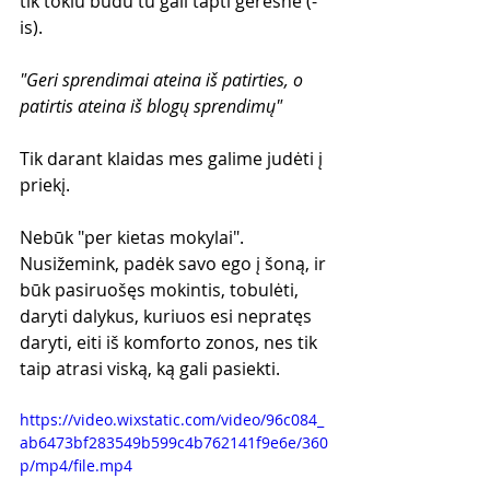
tik tokiu būdu tu gali tapti geresnė (-
is).
"Geri sprendimai ateina iš patirties, o 
patirtis ateina iš blogų sprendimų"
Tik darant klaidas mes galime judėti į 
priekį.
Nebūk "per kietas mokylai". 
Nusižemink, padėk savo ego į šoną, ir 
būk pasiruošęs mokintis, tobulėti, 
daryti dalykus, kuriuos esi nepratęs 
daryti, eiti iš komforto zonos, nes tik 
taip atrasi viską, ką gali pasiekti.
https://video.wixstatic.com/video/96c084_
ab6473bf283549b599c4b762141f9e6e/360
p/mp4/file.mp4