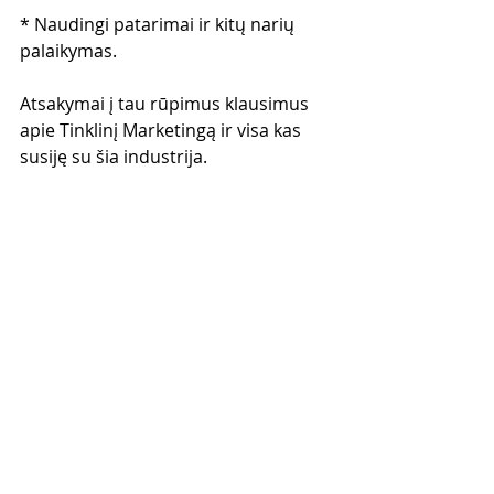
* Naudingi patarimai ir kitų narių 
palaikymas.
Atsakymai į tau rūpimus klausimus 
apie Tinklinį Marketingą ir visa kas 
susiję su šia industrija.
Staigmenos
Čempionų Lygos nariai:
> primieji sužinos apie naujas 
mokymų programas
> gaus priėjimą prie naujų mokymų 
programų geriausia kaina
> gaus kitus privalumus, skirtus tik 