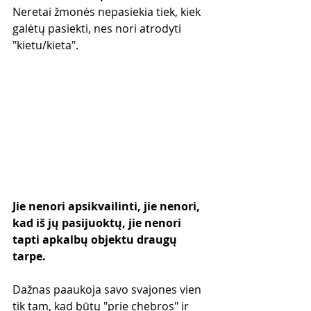
Neretai žmonės nepasiekia tiek, kiek 
galėtų pasiekti, nes nori atrodyti 
"kietu/kieta". 
Jie nenori apsikvailinti, jie nenori, 
kad iš jų pasijuoktų, jie nenori 
tapti apkalbų objektu draugų 
tarpe.
Dažnas paaukoja savo svajones vien 
tik tam, kad būtų "prie chebros" ir 