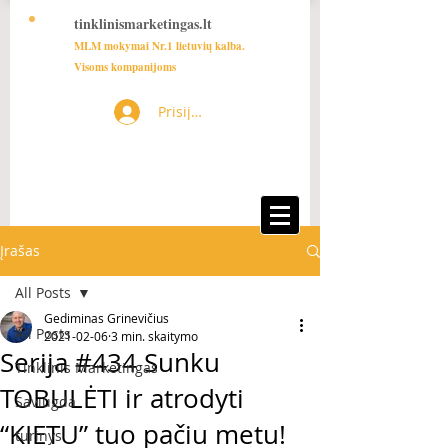
tinklinismarketingas.lt
MLM mokymai Nr.1 lietuvių kalba.
Visoms kompanijoms
Prisijungti
Įrašas
All Posts
Gediminas Grinevičius
All Posts
2021-02-06
3 min. skaitymo
Serija #434 Sunku
Tinklinis Marketingas
TOBULĖTI ir atrodyti
Saviugda
“KIETU” tuo pačiu metu!
turinys