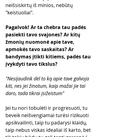
neišsiskirtų iš minios, nebūtų 
"keistuoliai".
Pagalvok! Ar ta chebra tau padės 
pasiekti tavo svajones? Ar kitų 
žmonių nuomonė apie tave, 
apmokės tavo saskaitas? Ar 
bandymas įtikti kitiems, padės tau 
įvykdyti tavo tikslus?
"Nesijaudink dėl to ką apie tave galvoja 
kiti, nes jei žinotum, kaip mažai jie tai 
daro, tada tikrai įsižeistum"
Jei tu nori tobulėti ir progresuoti, tu 
beveik neišvengiamai turėsi rizikuoti 
apsikvailinti, taip tu padarysi klaidų, 
taip nebus viskas idealiai iš karto, bet 