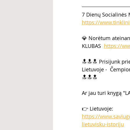
7 Dienų Socialinės 
https://www.tinklin
💎 Norėtum ateinan
KLUBAS  
https://ww
🔝🔝🔝 Prisijunk pr
Lietuvoje -  Čempio
🔝🔝🔝  
Ar jau turi knygą "LA
👉 Lietuvoje: 
https://www.saviugd
lietuvisku-istoriju