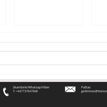
Mano postai neduoda
Su Z
rezultatų
daug
Skambink/Whatsap/Viber
Paštas
T: +447737647668
gediminas@titaniu