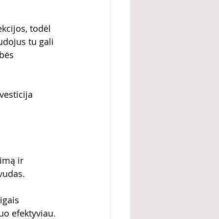
cijos, todėl 
udojus tu gali 
bės 
esticija 
imą ir 
vudas. 
igais 
kuo efektyviau.