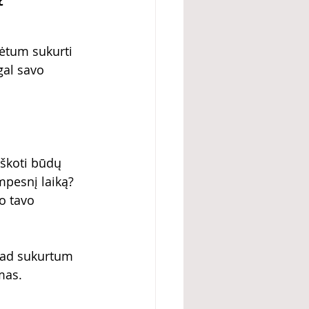
lėtum sukurti 
gal savo 
škoti būdų 
mpesnį laiką? 
o tavo 
kad sukurtum 
mas.