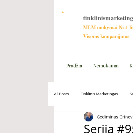
tinklinismarketing
MLM mokymai Nr.1 lie
Visoms kompanijoms
Pradžia
Nemokamai
K
All Posts
Tinklinis Marketingas
S
Gediminas Grinev
Serija #95