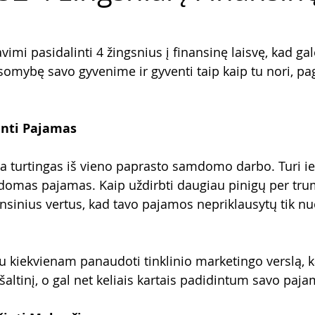
vimi pasidalinti 4 žingsnius į finansinę laisvę, kad ga
somybę savo gyvenime ir gyventi taip kaip tu nori, pa
dinti Pajamas
 turtingas iš vieno paprasto samdomo darbo. Turi ie
ldomas pajamas. Kaip uždirbti daugiau pinigų per tru
nsinius vertus, kad tavo pajamos nepriklausytų tik nu
 kiekvienam panaudoti tinklinio marketingo verslą, 
ltinį, o gal net keliais kartais padidintum savo paja