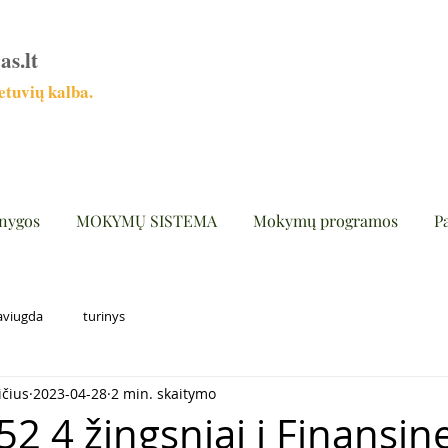
as.lt
tuvių kalba.
nygos
MOKYMŲ SISTEMA
Mokymų programos
P
aviugda
turinys
ičius
2023-04-28
2 min. skaitymo
2 4 žingsniai į Finansine