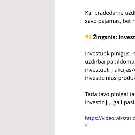
Kai pradedame uždirb
savo pajamas, bet nek
#4
 Žingsnis: Inves
Investuok pinigus, 
uždirbai papildomai
investuoti į akcijas
investicinius produk
Tada tavo pinigai ta
investicijų, gali pa
https://video.wixsta
4