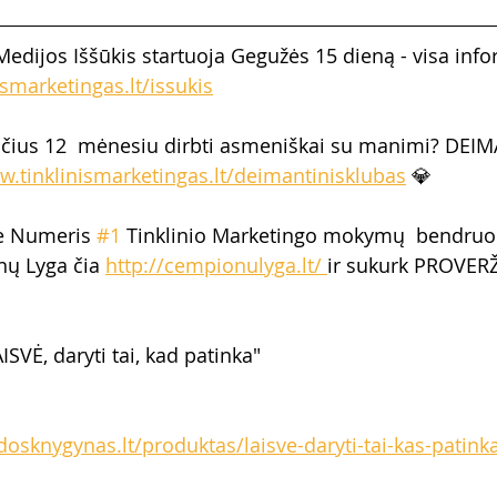
Medijos Iššūkis startuoja Gegužės 15 dieną - visa info
ismarketingas.lt/issukis
čius 12  mėnesiu dirbti asmeniškai su manimi? DEIM
w.tinklinismarketingas.lt/deimantinisklubas
 💎  
ie Numeris 
#1
 Tinklinio Marketingo mokymų  bendru
nų Lyga čia 
http://cempionulyga.lt/ 
ir sukurk PROVERŽĮ
ISVĖ, daryti tai, kad patinka" 
osknygynas.lt/produktas/laisve-daryti-tai-kas-patinka