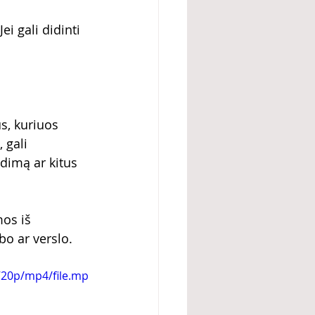
i gali didinti 
s, kuriuos 
 gali 
udimą ar kitus 
os iš 
bo ar verslo.
720p/mp4/file.mp