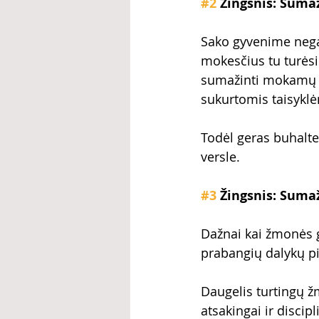
#2
 Žingsnis: Suma
Sako gyvenime negal
mokesčius tu turėsi 
sumažinti mokamų mo
sukurtomis taisyklė
Todėl geras buhalter
versle.
#3
 Žingsnis: Sumaž
Dažnai kai žmonės g
prabangių dalykų pir
Daugelis turtingų žm
atsakingai ir discip