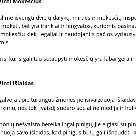
žinti Mokesčius
ime išvengti dviejų dalykų: mirties ir mokesčių inspek
mokėti, bet yra įrankiai ir lengvatos, kuriomis pasina
kesčių kiekį legaliai ir naudojantis pačios vyriausy
mis.
is, kuris gali tau sutaupyti mokesčių yra labai gera inv
inti Išlaidas
alvoja apie turtingus žmones jie įsivaizduoja išlaidav
kimu, nes tokį įvaizdį sudaro socialinė medija ir holi
onių nešvaisto bereikalingai pinigų, jie elgiasi su pin
linuoja savo išlaidas, kad pinigus būtų gali išnaudoti 