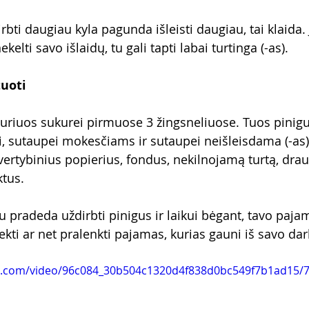
ti daugiau kyla pagunda išleisti daugiau, tai klaida. Je
elti savo išlaidų, tu gali tapti labai turtinga (-as).
tuoti
kuriuos sukurei pirmuose 3 žingsneliuose. Tuos pinigu
, sutaupei mokesčiams ir sutaupei neišleisdama (-as),
/vertybinius popierius, fondus, nekilnojamą turtą, dra
tus. 
u pradeda uždirbti pinigus ir laikui bėgant, tavo pajam
siekti ar net pralenkti pajamas, kurias gauni iš savo dar
tic.com/video/96c084_30b504c1320d4f838d0bc549f7b1ad15/