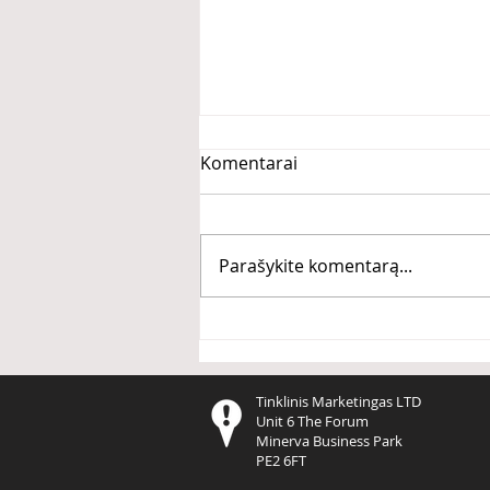
Komentarai
Parašykite komentarą...
Du būdai statyti savo verslą
Tinklinis Marketingas LTD
Unit 6 The Forum
Minerva Business Park
PE2 6FT