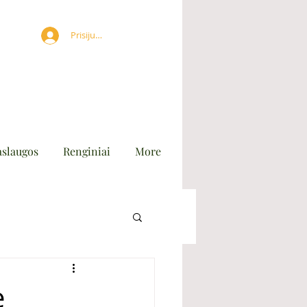
Prisijungti
aslaugos
Renginiai
More
̨