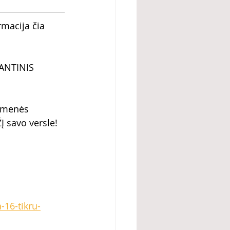
rmacija čia 
ANTINIS 
omenės 
 savo versle! 
-16-tikru-