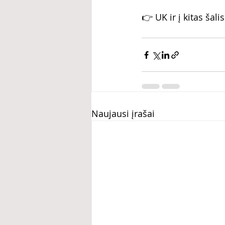
👉 UK ir į kitas šalis 
Naujausi įrašai