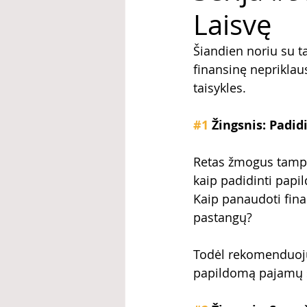
Laisvę
Šiandien noriu su ta
finansinę nepriklau
taisykles.
#1
 Žingsnis: Padi
Retas žmogus tampa
kaip padidinti papi
Kaip panaudoti fina
pastangų? 
Todėl rekomenduoju
papildomą pajamų ša