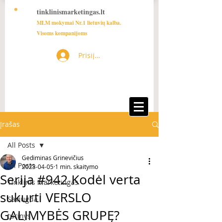
tinklinismarketingas.lt
MLM mokymai Nr.1 lietuvių kalba.
Visoms kompanijoms
Prisijungti
Įrašas
All Posts
Gediminas Grinevičius
All Posts
2023-04-05
1 min. skaitymo
Serija #942 Kodėl verta
Tinklinis Marketingas
sukurti VERSLO
Saviugda
GALIMYBĖS GRUPĘ?
turinys