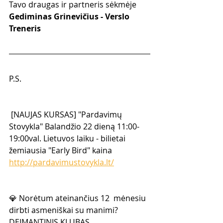
Tavo draugas ir partneris sėkmėje
Gediminas Grinevičius - Verslo 
Treneris
P.S.
 [NAUJAS KURSAS] "Pardavimų 
Stovykla" Balandžio 22 dieną 11:00-
19:00val. Lietuvos laiku - bilietai 
žemiausia "Early Bird" kaina 
http://pardavimustovykla.lt/
💎 Norėtum ateinančius 12  mėnesiu 
dirbti asmeniškai su manimi? 
DEIMANTINIS KLUBAS  