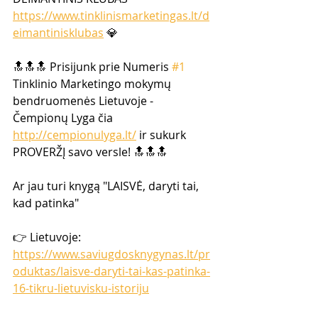
https://www.tinklinismarketingas.lt/d
eimantinisklubas
 💎  
🔝🔝🔝 Prisijunk prie Numeris 
#1
Tinklinio Marketingo mokymų  
bendruomenės Lietuvoje -  
Čempionų Lyga čia 
http://cempionulyga.lt/
 ir sukurk 
PROVERŽĮ savo versle! 🔝🔝🔝  
Ar jau turi knygą "LAISVĖ, daryti tai, 
kad patinka" 
👉 Lietuvoje: 
https://www.saviugdosknygynas.lt/pr
oduktas/laisve-daryti-tai-kas-patinka-
16-tikru-lietuvisku-istoriju