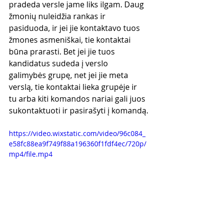
pradeda versle jame liks ilgam. Daug 
žmonių nuleidžia rankas ir 
pasiduoda, ir jei jie kontaktavo tuos 
žmones asmeniškai, tie kontaktai 
būna prarasti. Bet jei jie tuos 
kandidatus sudeda į verslo 
galimybės grupę, net jei jie meta 
verslą, tie kontaktai lieka grupėje ir 
tu arba kiti komandos nariai gali juos 
sukontaktuoti ir pasirašyti į komandą.
https://video.wixstatic.com/video/96c084_
e58fc88ea9f749f88a196360f1fdf4ec/720p/
mp4/file.mp4