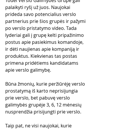
Todėl Verslo Galimybės Grupė gali 
palaikyti ryšį už juos. Naujokai 
prideda savo potencialius verslo 
partnerius prie šios grupės ir pažymi 
po verslo pristatymo video. Tada 
lyderiai gali į grupę kelti pripažinimo 
postus apie pasiekimus komandoje, 
ir dėti naujienas apie kompaniją ir 
produktus. Kiekvienas tas postas 
primena pridėtiems kandidatams 
apie verslo galimybę.
Būna žmonių, kurie peržiūrėję verslo 
prostatymą iš karto neprisijungia 
prie verslo, bet pabuvę verslo 
galimybės grupėje 3, 6, 12 mėnesių 
nusprendžia prisijungti prie verslo.
Taip pat, ne visi naujokai, kurie 