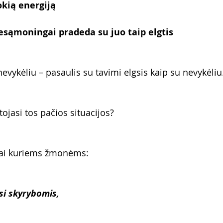
okią energiją
esąmoningai pradeda su juo taip elgtis
 nevykėliu – pasaulis su tavimi elgsis kaip su nevykėliu
ojasi tos pačios situacijos?
 kai kuriems žmonėms:
asi skyrybomis,