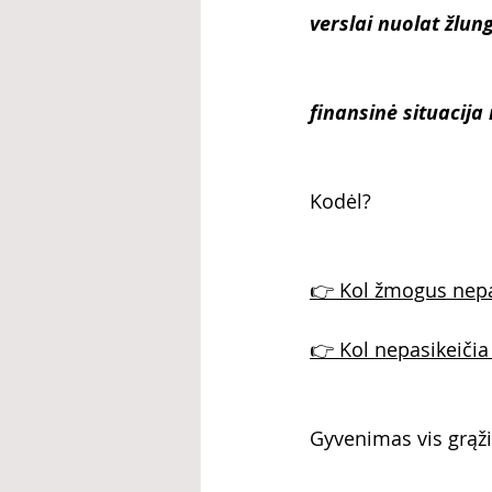
verslai nuolat žlun
finansinė situacija
Kodėl?
👉 Kol žmogus nepas
👉 Kol nepasikeičia 
Gyvenimas vis grąži