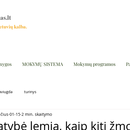
as.lt
tuvių kalba.
nygos
MOKYMŲ SISTEMA
Mokymų programos
P
aviugda
turinys
ičius
01-15
2 min. skaitymo
atybė lemia, kaip kiti ž