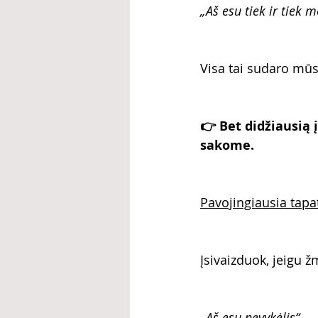
„Aš esu tiek ir tiek m
Visa tai sudaro mūs
👉 Bet didžiausią 
sakome.
Pavojingiausia tapa
Įsivaizduok, jeigu 
„Aš esu nevykėlis“