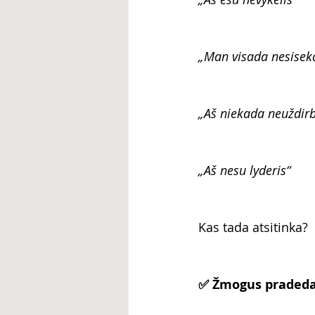
„Man visada nesisek
„Aš niekada neuždir
„Aš nesu lyderis“
Kas tada atsitinka?
✅ Žmogus pradeda 