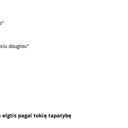
a“
bsiu daugiau“
elgtis pagal tokią tapatybę