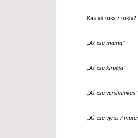
Kas aš toks / tokia?
„Aš esu mama“
„Aš esu kirpėja“
„Aš esu verslininkas“
„Aš esu vyras / moter