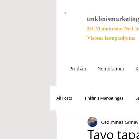
tinklinismarketing
MLM mokymai Nr.1 lie
Visoms kompanijoms
Pradžia
Nemokamai
K
All Posts
Tinklinis Marketingas
S
Gediminas Grinev
Tavo tap