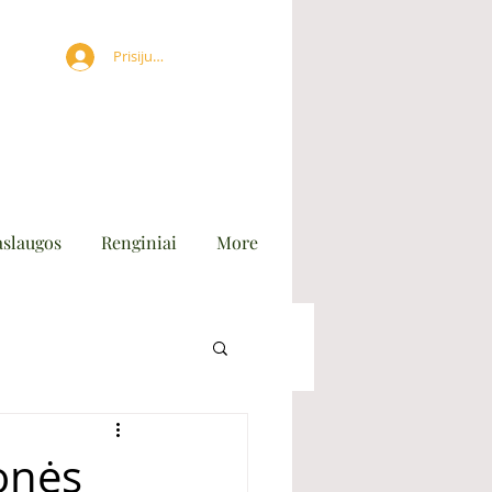
Prisijungti
aslaugos
Renginiai
More
monės