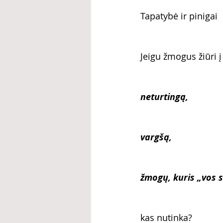
Tapatybė ir pinigai
Jeigu žmogus žiūri į
neturtingą,
vargšą,
žmogų, kuris „vos s
kas nutinka?