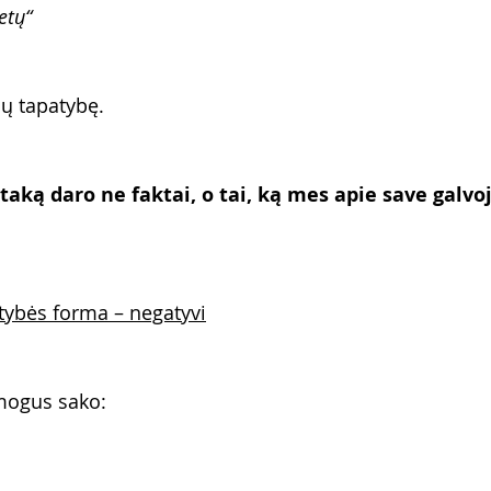
etų“
ų tapatybę.
įtaką daro ne faktai, o tai, ką mes apie save galvo
tybės forma – negatyvi
žmogus sako: