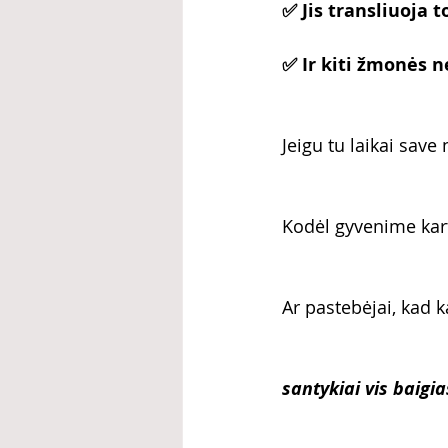
✅ Jis transliuoja t
✅ Ir kiti žmonės n
Jeigu tu laikai save
Kodėl gyvenime kart
Ar pastebėjai, kad
santykiai vis baigi