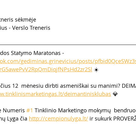
tneris sėkmėje
us - Verslo Treneris
ndos Statymo Maratonas - 
ook.com/gediminas.grinevicius/posts/pfbid0QceSWz
rG5awePvV2RpQmDiqjfNPsHd2zr2Sl
 ☀️
čius 12  mėnesiu dirbti asmeniškai su manimi? DEIM
w.tinklinismarketingas.lt/deimantinisklubas
 💎  
ie Numeris 
#1
 Tinklinio Marketingo mokymų  bendru
nų Lyga čia 
http://cempionulyga.lt/
 ir sukurk PROVERŽ