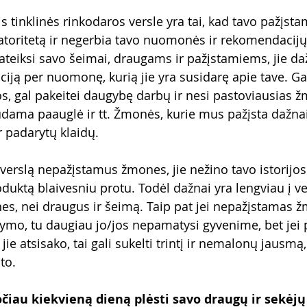
is tinklinės rinkodaros versle yra tai, kad tavo pažįsta
 į atoritetą ir negerbia tavo nuomonės ir rekomendacij
ateiksi savo šeimai, draugams ir pažįstamiems, jie da
aciją per nuomonę, kurią jie yra susidarę apie tave. Gal
, gal pakeitei daugybę darbų ir nesi pastoviausias ž
dama paauglė ir tt. Žmonės, kurie mus pažįsta dažnai
r padarytų klaidų.
uktą blaivesniu protu. Todėl dažnai yra lengviau į ver
s, nei draugus ir šeimą. Taip pat jei nepažįstamas 
lymo, tu daugiau jo/jos nepamatysi gyvenime, bet jei 
ie atsisako, tai gali sukelti trintį ir nemalonų jausmą,
to.
iau kiekvieną dieną plėsti savo draugų ir sekėjų