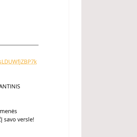
3sLDUWfjZBP7k
ANTINIS 
omenės 
Į savo versle! 