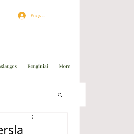
Prisijungti
aslaugos
Renginiai
More
rslą