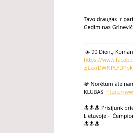
Tavo draugas ir par
Gediminas Grineviči
 ☀️ 90 Dienų Koma
https://www.faceb
zjLxxrDWNPLYDPpk
💎 Norėtum ateinan
KLUBAS  
https://ww
🔝🔝🔝 Prisijunk pr
Lietuvoje -  Čempio
🔝🔝🔝  