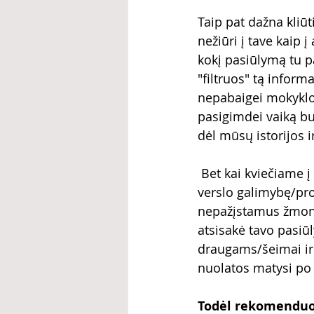
Taip pat dažna kliūt
nežiūri į tave kaip
kokį pasiūlymą tu p
"filtruos" tą inform
nepabaigei mokyklos
pasigimdei vaiką bu
dėl mūsų istorijos i
 Bet kai kviečiame į verslą nepažįstamus žmones, jie nežino tavo istorijos ir žiūri į 
verslo galimybę/prod
nepažįstamus žmone
atsisakė tavo pasiū
draugams/šeimai ir j
nuolatos matysi po 
Todėl rekomenduoč