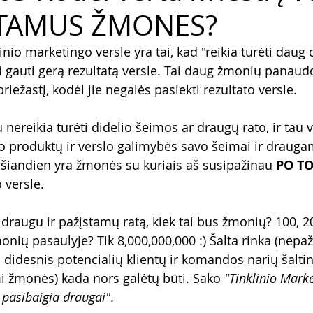
STAMUS ŽMONES?
inio marketingo versle yra tai, kad "reikia turėti daug 
i gauti gerą rezultatą versle. Tai daug žmonių panaudo
riežastį, kodėl jie negalės pasiekti rezultato versle.
u nereikia turėti didelio šeimos ar draugų rato, ir tau v
vo produktų ir verslo galimybės savo šeimai ir drauga
šiandien yra žmonės su kuriais aš susipažinau 
PO T
 versle.
lį draugu ir pažįstamų ratą, kiek tai bus žmonių? 100, 2
nių pasaulyje? Tik 8,000,000,000 :) Šalta rinka (nepaž
didesnis potencialių klientų ir komandos narių šaltini
mi žmonės) kada nors galėtų būti. Sako 
"Tinklinio Marke
 pasibaigia draugai"
.