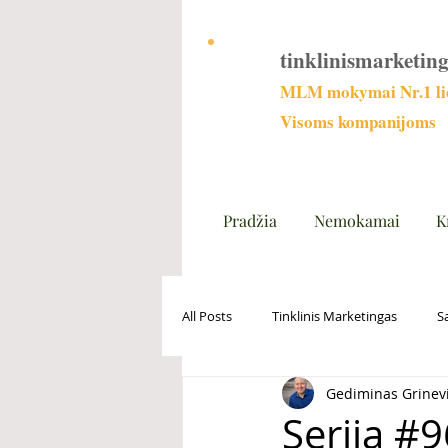
tinklinismarketing
MLM mokymai Nr.1 lie
Visoms kompanijoms
Pradžia
Nemokamai
K
All Posts
Tinklinis Marketingas
S
Gediminas Grinev
Serija #96