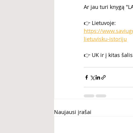
Ar jau turi knygą "LA
👉 Lietuvoje: 
https://www.saviugd
lietuvisku-istoriju
👉 UK ir į kitas šalis 
Naujausi įrašai