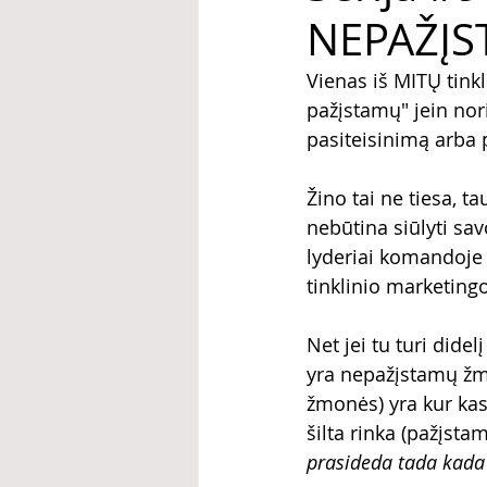
NEPAŽĮ
Vienas iš MITŲ tinkl
pažįstamų" jein nor
pasiteisinimą arba p
Žino tai ne tiesa, ta
nebūtina siūlyti sa
lyderiai komandoje 
tinklinio marketingo
Net jei tu turi dide
yra nepažįstamų žmo
žmonės) yra kur kas 
šilta rinka (pažįsta
prasideda tada kada