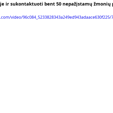
oje ir sukontaktuoti bent 50 nepažįstamų žmonių 
tic.com/video/96c084_5233828343a249ed943adaace630f225/