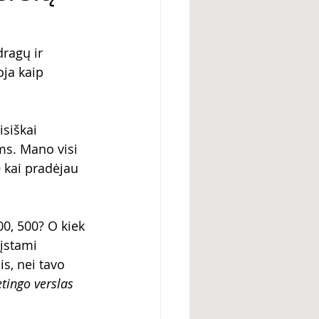
dragų ir 
ja kaip 
isiškai 
ms. Mano visi 
O
 kai pradėjau 
00, 500? O kiek 
įstami 
s, nei tavo 
tingo verslas 