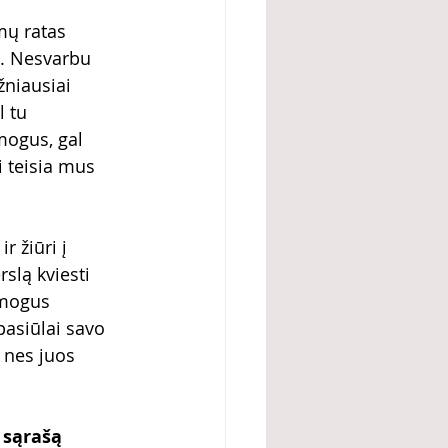
mų ratas 
ų. Nesvarbu 
žniausiai 
 tu 
mogus, gal 
 teisia mus 
slą kviesti 
žmogus 
pasiūlai savo 
 nes juos 
 sąrašą 