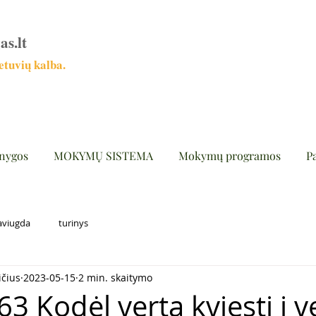
as.lt
tuvių kalba.
nygos
MOKYMŲ SISTEMA
Mokymų programos
P
aviugda
turinys
ičius
2023-05-15
2 min. skaitymo
3 Kodėl verta kviesti į ve