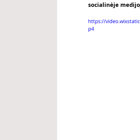
socialinėje medij
https://video.wixsta
p4