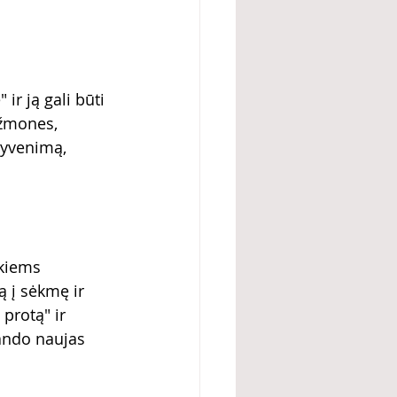
ir ją gali būti 
 žmones, 
 gyvenimą, 
kiems 
ą į sėkmę ir 
 protą" ir 
bando naujas 