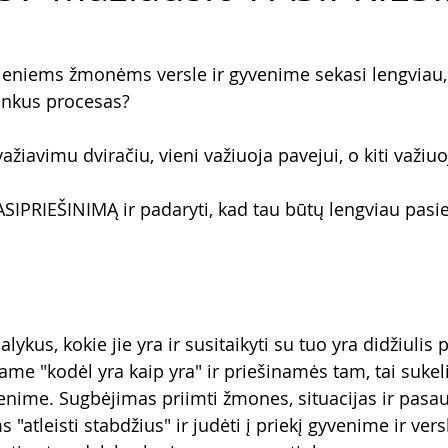
vieniems žmonėms versle ir gyvenime sekasi lengviau, 
unkus procesas?
ažiavimu dviračiu, vieni važiuoja pavejui, o kiti važiuo
SIPRIEŠINIMĄ ir padaryti, kad tau būtų lengviau pasiek
ykus, kokie jie yra ir susitaikyti su tuo yra didžiulis 
me "kodėl yra kaip yra" ir priešinamės tam, tai sukel
enime. Sugbėjimas priimti žmones, situacijas ir pasaul
atleisti stabdžius" ir judėti į priekį gyvenime ir versle