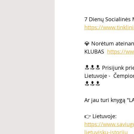
7 Dienų Socialinės 
https://www.tinklin
💎 Norėtum ateinan
KLUBAS  
https://ww
🔝🔝🔝 Prisijunk pr
Lietuvoje -  Čempio
🔝🔝🔝  
Ar jau turi knygą "LA
👉 Lietuvoje: 
https://www.saviugd
lietuvisku-istoriju