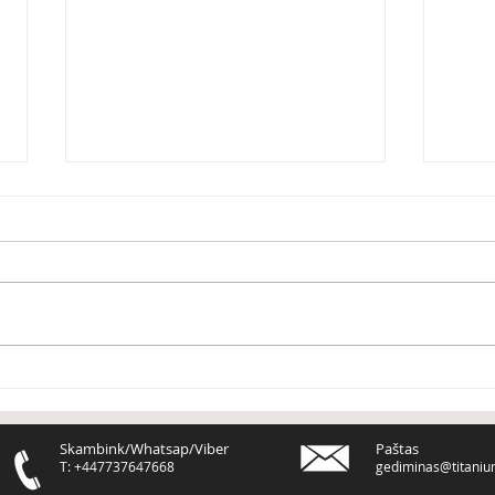
Du bu
PERFEKCIONIZMAS žudo
tavo PROGRESĄ
Skambink/Whatsap/Viber
Paštas
T: +447737647668
gediminas@titaniu