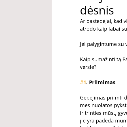
dėsnis
Ar pastebėjai, kad 
atrodo kaip labai s
Jei palygintume su v
Kaip sumažinti tą PA
versle?
#1
. Priimimas
Gebėjimas priimti dal
mes nuolatos pyksta
ir trinties mūsų gyv
jie yra padeda mums "