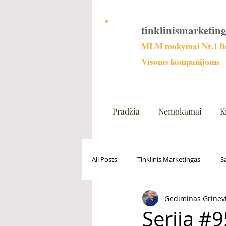
tinklinismarketing
MLM mokymai Nr.1 lie
Visoms kompanijoms
Pradžia
Nemokamai
K
All Posts
Tinklinis Marketingas
S
Gediminas Grinev
Serija #