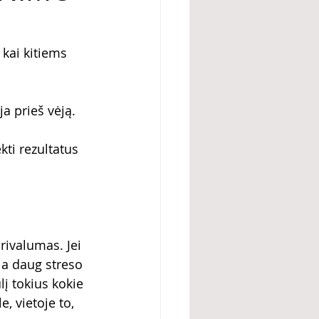
kai kitiems 
ja prieš vėją.
ti rezultatus 
privalumas. Jei 
ia daug streso 
į tokius kokie 
, vietoje to, 