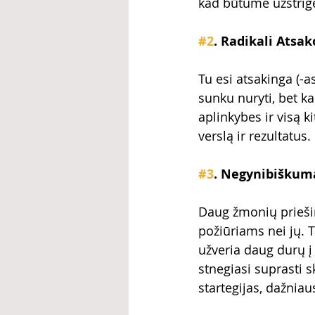
kad būtume užstrigę
#2
. Radikali Atsa
Tu esi atsakinga (-as
sunku nuryti, bet k
aplinkybes ir visą ki
verslą ir rezultatus.
#3
. Negynibiškum
Daug žmonių priešin
požiūriams nei jų. T
užveria daug durų į p
stnegiasi suprasti s
startegijas, dažniau