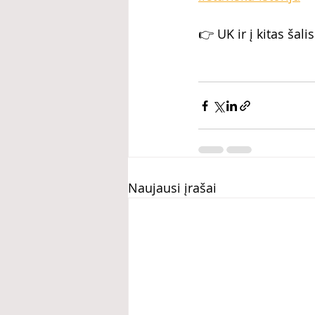
👉 UK ir į kitas šalis 
Naujausi įrašai