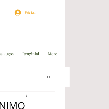
Prisijungti
aslaugos
Renginiai
More
̌INIMO