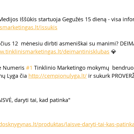
Medijos Iššūkis startuoja Gegužės 15 dieną - visa info
ismarketingas.lt/issukis
čius 12  mėnesiu dirbti asmeniškai su manimi? DEIM
w.tinklinismarketingas.lt/deimantinisklubas
 💎  
ie Numeris 
#1
 Tinklinio Marketingo mokymų  bendru
nų Lyga čia 
http://cempionulyga.lt/
 ir sukurk PROVERŽ
ISVĖ, daryti tai, kad patinka" 
osknygynas.lt/produktas/laisve-daryti-tai-kas-patinka