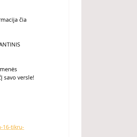
rmacija čia 
ANTINIS 
omenės 
Į savo versle! 
-16-tikru-