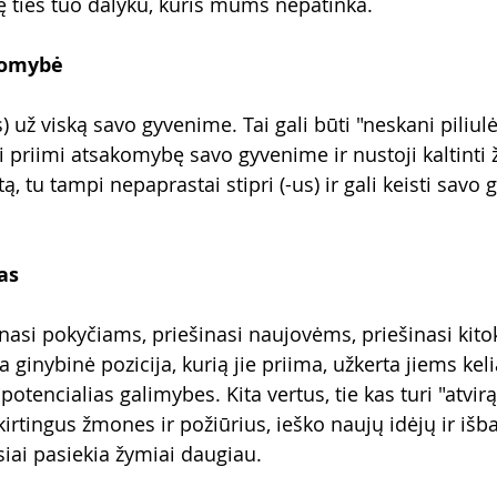
 ties tuo dalyku, kuris mums nepatinka.
komybė
) už viską savo gyvenime. Tai gali būti "neskani piliulė" 
ai priimi atsakomybę savo gyvenime ir nustoji kaltinti
tą, tu tampi nepaprastai stipri (-us) ir gali keisti savo
as
asi pokyčiams, priešinasi naujovėms, priešinasi kito
a ginybinė pozicija, kurią jie priima, užkerta jiems keli
otencialias galimybes. Kita vertus, tie kas turi "atvirą
kirtingus žmones ir požiūrius, ieško naujų idėjų ir iš
siai pasiekia žymiai daugiau.