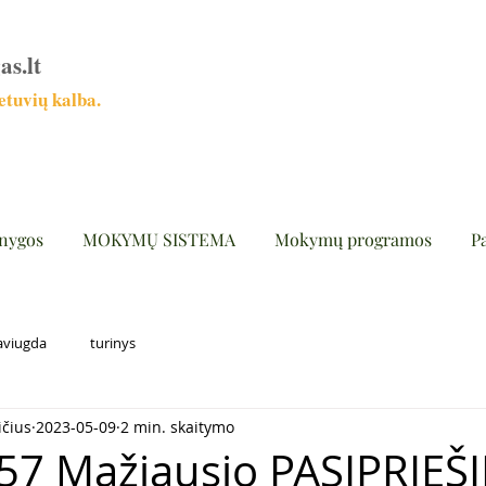
as.lt
tuvių kalba.
nygos
MOKYMŲ SISTEMA
Mokymų programos
P
aviugda
turinys
ičius
2023-05-09
2 min. skaitymo
957 Mažiausio PASIPRIES