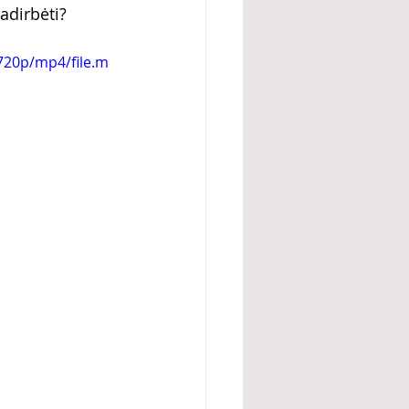
padirbėti?
720p/mp4/file.m