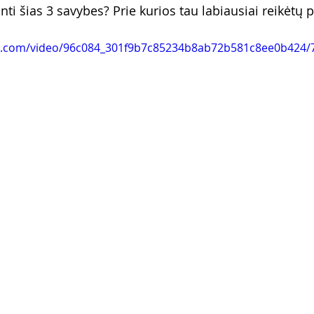
nti šias 3 savybes? Prie kurios tau labiausiai reikėtų 
tic.com/video/96c084_301f9b7c85234b8ab72b581c8ee0b424/