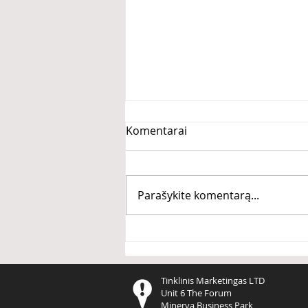
Komentarai
Parašykite komentarą...
PASIKEISK arba MIRK
Tinklinis Marketingas LTD
Unit 6 The Forum
Minerva Business Park