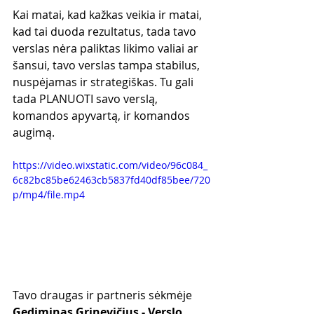
Kai matai, kad kažkas veikia ir matai, 
kad tai duoda rezultatus, tada tavo 
verslas nėra paliktas likimo valiai ar 
šansui, tavo verslas tampa stabilus, 
nuspėjamas ir strategiškas. Tu gali 
tada PLANUOTI savo verslą, 
komandos apyvartą, ir komandos 
augimą.
https://video.wixstatic.com/video/96c084_
6c82bc85be62463cb5837fd40df85bee/720
p/mp4/file.mp4
Tavo draugas ir partneris sėkmėje
Gediminas Grinevičius - Verslo 