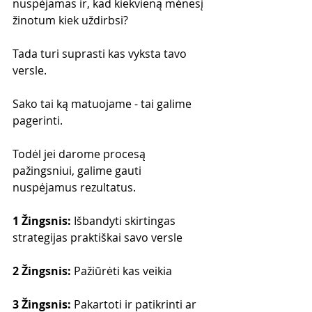
nuspėjamas ir, kad kiekvieną mėnesį 
žinotum kiek uždirbsi?
Tada turi suprasti kas vyksta tavo 
versle.
Sako tai ką matuojame - tai galime 
pagerinti.
Todėl jei darome procesą 
pažingsniui, galime gauti 
nuspėjamus rezultatus.
1 Žingsnis: 
Išbandyti skirtingas 
strategijas praktiškai savo versle
2 Žingsnis:
 Pažiūrėti kas veikia
3 Žingsnis:
 Pakartoti ir patikrinti ar 