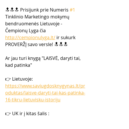
🔝🔝🔝 Prisijunk prie Numeris 
#1
Tinklinio Marketingo mokymų  
bendruomenės Lietuvoje -  
Čempionų Lyga čia 
http://cempionulyga.lt/
 ir sukurk 
PROVERŽĮ savo versle! 🔝🔝🔝  
Ar jau turi knygą "LAISVĖ, daryti tai, 
kad patinka" 
👉 Lietuvoje: 
https://www.saviugdosknygynas.lt/pr
oduktas/laisve-daryti-tai-kas-patinka-
16-tikru-lietuvisku-istoriju
👉 UK ir į kitas šalis : 
https://www.tinklinismarketingas.lt/lai
sve