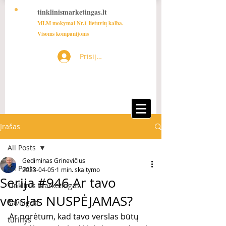
tinklinismarketingas.lt
MLM mokymai Nr.1 lietuvių kalba.
Visoms kompanijoms
Prisijungti
Įrašas
All Posts
Gediminas Grinevičius
All Posts
2023-04-05
1 min. skaitymo
Serija #946 Ar tavo
Tinklinis Marketingas
verslas NUSPĖJAMAS?
Saviugda
Ar norėtum, kad tavo verslas būtų 
turinys