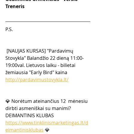
Treneris
P.S.
 [NAUJAS KURSAS] "Pardavimų 
Stovykla" Balandžio 22 dieną 11:00-
19:00val. Lietuvos laiku - bilietai 
žemiausia "Early Bird" kaina 
http://pardavimustovykla.lt/
💎 Norėtum ateinančius 12  mėnesiu 
dirbti asmeniškai su manimi? 
DEIMANTINIS KLUBAS  
https://www.tinklinismarketingas.lt/d
eimantinisklubas
 💎  