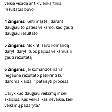
veikia visada ar tik vienkartinis 
rezultatas buvo
4 Žingsnis:
 Kelti mąstelį darant 
daugiau to paties veiksmo, kad gauti 
daugiau rezultato
5 Žingsnis:
 Mokinti savo komandą 
daryti daryti tuos pačius veiksmus ir 
gauti rezultatą
6 Žingsnis:
 Jei komandos nariai 
negauna rezultato patikrinti kur 
daroma klaida ir pataisyti procesą.
Daryk kuo daugiau veiksmų ir sek 
skaičius. Kas veikia, kas neveikia, kiek 
veiksmų padaryta? 