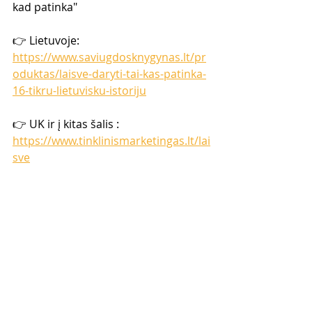
kad patinka" 
👉 Lietuvoje: 
https://www.saviugdosknygynas.lt/pr
oduktas/laisve-daryti-tai-kas-patinka-
16-tikru-lietuvisku-istoriju
👉 UK ir į kitas šalis : 
https://www.tinklinismarketingas.lt/lai
sve
Naujausi įrašai
Rodyti viską