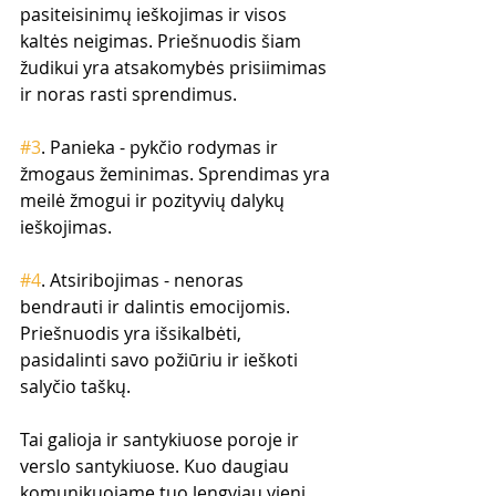
pasiteisinimų ieškojimas ir visos 
kaltės neigimas. Priešnuodis šiam 
žudikui yra atsakomybės prisiimimas 
ir noras rasti sprendimus.
#3
. Panieka - pykčio rodymas ir 
žmogaus žeminimas. Sprendimas yra 
meilė žmogui ir pozityvių dalykų 
ieškojimas.
#4
. Atsiribojimas - nenoras 
bendrauti ir dalintis emocijomis. 
Priešnuodis yra išsikalbėti, 
pasidalinti savo požiūriu ir ieškoti 
salyčio taškų.
Tai galioja ir santykiuose poroje ir 
verslo santykiuose. Kuo daugiau 
komunikuojame tuo lengviau vieni 