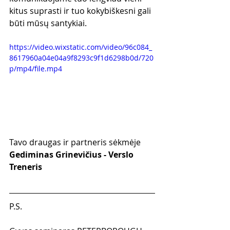
kitus suprasti ir tuo kokybiškesni gali 
būti mūsų santykiai.
https://video.wixstatic.com/video/96c084_
8617960a04e04a9f8293c9f1d6298b0d/720
p/mp4/file.mp4
Tavo draugas ir partneris sėkmėje
Gediminas Grinevičius - Verslo 
Treneris
P.S.