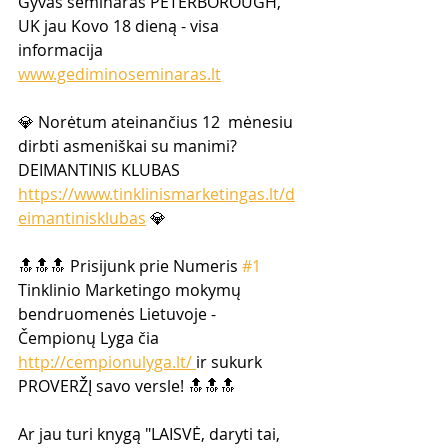
Gyvas seminaras PETERBOROUGH, 
UK jau Kovo 18 dieną - visa 
informacija 
www.gediminoseminaras.lt
💎 Norėtum ateinančius 12  mėnesiu 
dirbti asmeniškai su manimi? 
DEIMANTINIS KLUBAS  
https://www.tinklinismarketingas.lt/d
eimantinisklubas
 💎  
🔝🔝🔝 Prisijunk prie Numeris 
#1
Tinklinio Marketingo mokymų  
bendruomenės Lietuvoje -  
Čempionų Lyga čia 
http://cempionulyga.lt/ 
ir sukurk 
PROVERŽĮ savo versle! 🔝🔝🔝  
Ar jau turi knygą "LAISVĖ, daryti tai, 