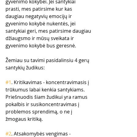
gyvenimo kokybei. Jei santykiai 
prasti, mes patirsime kur kas 
daugiau negatyvių emocijų ir 
gyvenimo kokybė nukentės, jei 
santykiai geri, mes patirsime daugiau 
džiaugsmo ir mūsų sveikata ir 
gyvenimo kokybė bus geresnė.
Žemiau su tavimi pasidalinsiu 4 gerų 
santykių žudikus:
#1
. Kritikavimas - koncentravimasis į 
trūkumus labai kenkia santykiams. 
Priešnuodis šiam žudikui yra ramus 
pokalbis ir susikoncentravimas į 
problemos sprendimą, o ne į 
žmogaus kritiką.
#2
. Atsakomybės vengimas - 