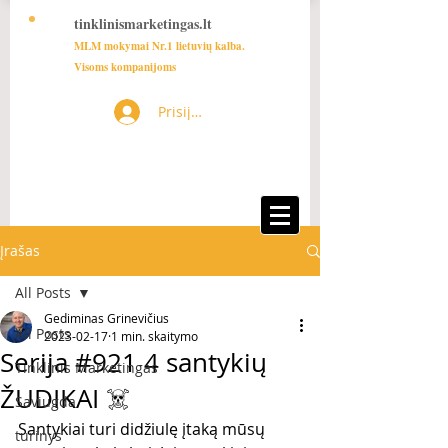
tinklinismarketingas.lt
MLM mokymai Nr.1 lietuvių kalba.
Visoms kompanijoms
Prisijungti
Įrašas
All Posts
Gediminas Grinevičius
All Posts
2023-02-17
1 min. skaitymo
Serija #921 4 santykių
Tinklinis Marketingas
ŽUDIKAI ☠️
Saviugda
Santykiai turi didžiulę įtaką mūsų 
turinys