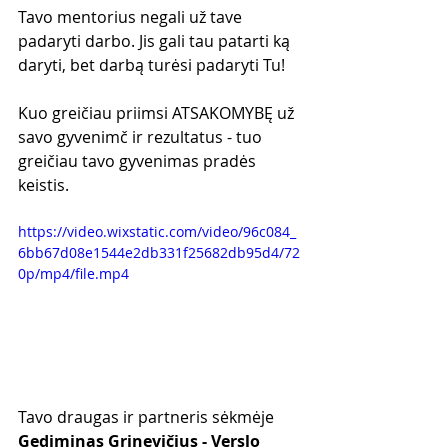
Tavo mentorius negali už tave 
padaryti darbo. Jis gali tau patarti ką 
daryti, bet darbą turėsi padaryti Tu!
Kuo greičiau priimsi ATSAKOMYBĘ už 
savo gyvenimč ir rezultatus - tuo 
greičiau tavo gyvenimas pradės 
keistis.
https://video.wixstatic.com/video/96c084_
6bb67d08e1544e2db331f25682db95d4/72
0p/mp4/file.mp4
Tavo draugas ir partneris sėkmėje
Gediminas Grinevičius - Verslo 