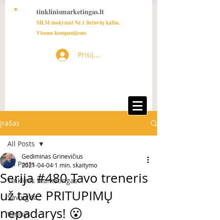
tinklinismarketingas.lt
MLM mokymai Nr.1 lietuvių kalba.
Visoms kompanijoms
Prisijungti
Įrašas
All Posts
Gediminas Grinevičius
All Posts
2021-04-04
1 min. skaitymo
Serija #480 Tavo treneris
Tinklinis Marketingas
už tave PRITUPIMŲ
Saviugda
nepadarys! 😮
turinys