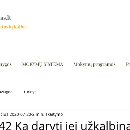
as.lt
tuvių kalba.
nygos
MOKYMŲ SISTEMA
Mokymų programos
P
aviugda
turinys
ičius
2020-07-20
2 min. skaitymo
42 Ką daryti jei užkalbin