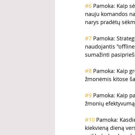
#6
 Pamoka: Kaip sė
nauju komandos nari
narys pradėtų sėk
#7
 Pamoka: Strategi
naudojantis "offline
sumažinti pasiprieši
#8
 Pamoka: Kaip grei
žmonėmis kitose ša
#9
 Pamoka: Kaip pa
žmonių efektyvumą, 
#10
 Pamoka: Kasdie
kiekvieną dieną vers