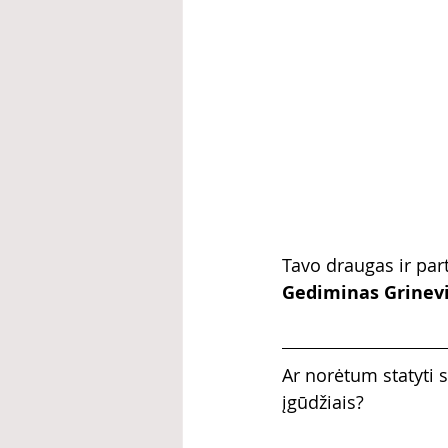
Tavo draugas ir par
Gediminas Grinevič
Ar norėtum statyti s
įgūdžiais?