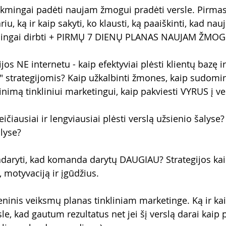
kmingai padėti naujam žmogui pradėti versle. Pirma
u, ką ir kaip sakyti, ko klausti, ką paaiškinti, kad n
mingai dirbti + PIRMŲ 7 DIENŲ PLANAS NAUJAM ŽMOG
jos NE internetu - kaip efektyviai plėsti klientų bazę 
" strategijomis? Kaip užkalbinti žmones, kaip sudomint
nimą tinkliniui marketingui, kaip pakviesti VYRUS į ve
čiausiai ir lengviausiai plėsti verslą užsienio šalyse? 
lyse? 
daryti, kad komanda darytų DAUGIAU? Strategijos kaip
motyvaciją ir įgūdžius. 
ninis veiksmų planas tinkliniam marketinge. Ką ir kai
le, kad gautum rezultatus net jei šį verslą darai kaip