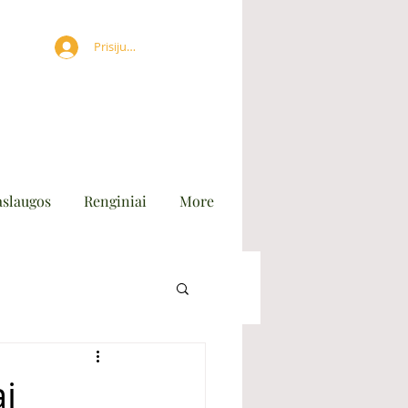
Prisijungti
aslaugos
Renginiai
More
ai