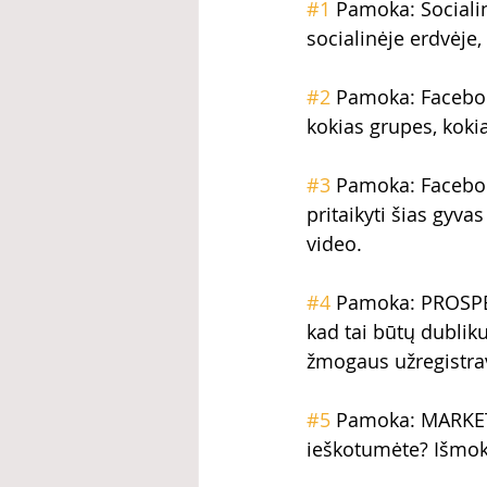
#1
 Pamoka: Socialin
socialinėje erdvėje,
#2
 Pamoka: Facebook
kokias grupes, kokia 
#3
 Pamoka: Facebook
pritaikyti šias gyva
video.
#4
 Pamoka: PROSPEK
kad tai būtų dublik
žmogaus užregistr
#5
 Pamoka: MARKETI
ieškotumėte? Išmok 