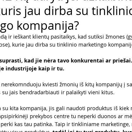
kuris jau dirba su tinklini
go kompanija?
 ir ieškant klientų pasitaikys, kad sutiksi žmones (gy
ose), kurie jau dirba su tinklinio marketingo kompani
suprasti, kad jie nėra tavo konkurentai ar priešai. 
e industrijoje kaip ir tu.
 nerekomnduoju kviesti žmonių iš kitų kompanijų į s
 su jais bendradarbiauti ir palaikyti vieni kitus.
su kita kompanija, jis gali naudoti produktus iš kiek 
apsipirkinėji prekybos centre tu neperki duonos ar mės
erki kas tau patinka. Taip ir tinkliniame marketinge, 