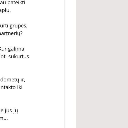
u pateikti 
apiu.
urti grupes, 
 partnerių?
 Kur galima 
doti sukurtus 
domėtų ir, 
takto iki 
 jūs jų 
imu.