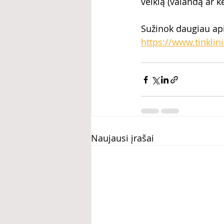
veiklą (valandą ar k
Sužinok daugiau api
https://www.tinklin
Naujausi įrašai