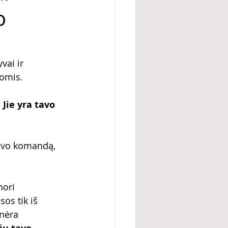
o
vai ir 
jomis. 
Jie yra tavo 
avo komandą, 
nori 
os tik iš 
nėra 