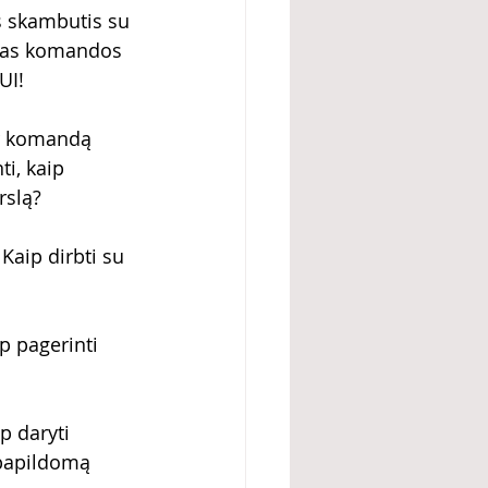
s skambutis su 
aujas komandos 
UI!
ir komandą 
i, kaip 
rslą?
Kaip dirbti su 
 pagerinti 
p daryti 
 papildomą 