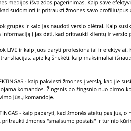
ės medijos išvaizdos pagerinimas. Kaip save efektyvia
 kad sudominti ir pritraukti žmones savo profiliu/pusl
 grupės ir kaip jas naudoti verslo plėtrai. Kaip susik
informaciją į jas dėti, kad pritraukti klientų ir verslo
 LIVE ir kaip juos daryti profesionaliai ir efektyviai.
s transliacijas, apie ką šnekėti, kaip maksimaliai išnau
TINGAS - kaip pakviesti žmones į verslą, kad jie susi
uojama komandos. Žingsnis po žingsnio nuo pirmo kon
avimo jūsų komandoje.
NGAS - kaip padaryti, kad žmonės ateitų pas jus, o ne
pritraukti žmones "smalsumo postais" ir turinio kūr