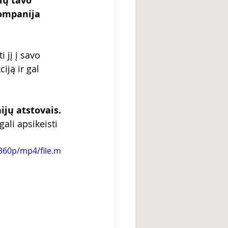
ių tavo 
kompanija 
 jį į savo 
iją ir gal 
ijų atstovais.
ali apsikeisti 
360p/mp4/file.m