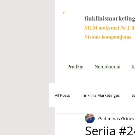
tinklinismarketing
MLM mokymai Nr.1 lie
Visoms kompanijoms
Pradžia
Nemokamai
K
All Posts
Tinklinis Marketingas
S
Gediminas Grinev
Serija #2