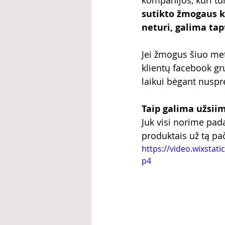
kompanijos, kuri tu
sutikto žmogaus ko
neturi, galima tapt
Jei žmogus šiuo metu
klientų facebook gru
laikui bėgant nusprę
Taip galima užsiim
Juk visi norime pada
produktais už tą pa
https://video.wixsta
p4