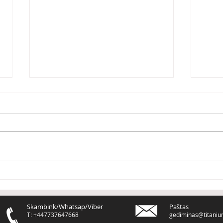
Du bu
PERFEKCIONIZMAS žudo
tavo PROGRESĄ
Skambink/Whatsap/Viber
Paštas
T: +447737647668
gediminas@titaniu