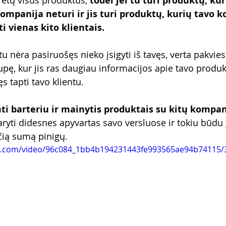
rėtų visus produktus, 
todėl jei tu turi produktų, kur
mpanija neturi ir jis turi produktų, kurių tavo 
i vienas kito klientais.
 nėra pasiruošęs nieko įsigyti iš tavęs, verta pakviesti
pę, kur jis ras daugiau informacijos apie tavo produkc
s tapti tavo klientu.
ti barteriu ir mainytis produktais su kitų kompan
ryti didesnes apyvartas savo versluose ir tokiu būdu g
čią sumą pinigų.
tic.com/video/96c084_1bb4b194231443fe993565ae94b74115/