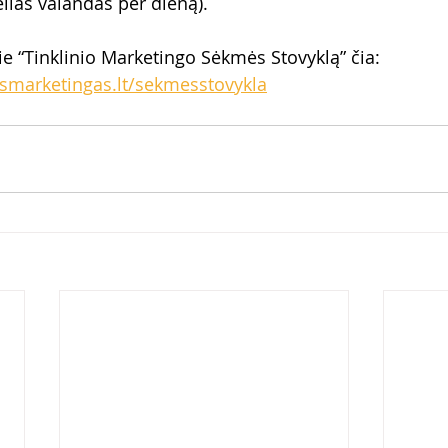
elias valandas per dieną).
e “Tinklinio Marketingo Sėkmės Stovyklą” čia: 
ismarketingas.lt/sekmesstovykla