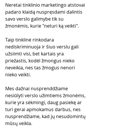
Neretai tinklinio marketingo atstovai 
padaro klaidą nuspręsdami dalintis 
savo verslo galimybe tik su 
žmonėmis, kurie "neturi ką veikti".
Taip tinklinė rinkodara 
nediskriminuoja ir šiuo verslu gali 
užsiimti visi, bet kartais yra 
priežastis, kodėl žmongus nieko 
neveikia, nes tas žmogus nenori 
nieko veikti.
Mes dažnai nusprenddžiame 
nesiūlyti verslo užimtiems žmonėms, 
kurie yra sėkmingi, daug pasiekę ar 
turi gerai apmokamus darbus, nes 
nusprendžiame, kad jų nesudomintų 
mūsų veikla.