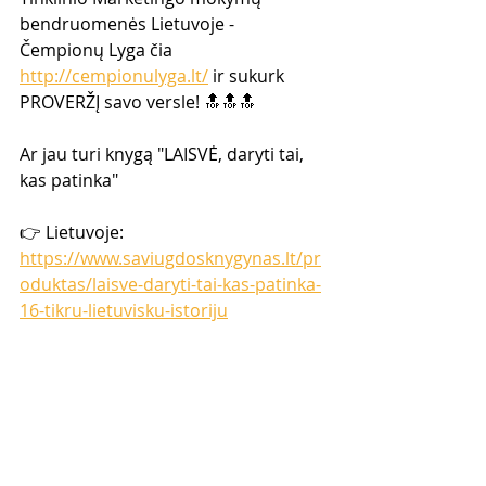
bendruomenės Lietuvoje -  
Čempionų Lyga čia 
http://cempionulyga.lt/
 ir sukurk 
PROVERŽĮ savo versle! 🔝🔝🔝  
Ar jau turi knygą "LAISVĖ, daryti tai, 
kas patinka" 
👉 Lietuvoje: 
https://www.saviugdosknygynas.lt/pr
oduktas/laisve-daryti-tai-kas-patinka-
16-tikru-lietuvisku-istoriju