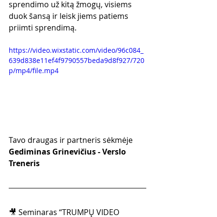
sprendimo už kitą žmogų, visiems 
duok šansą ir leisk jiems patiems 
priimti sprendimą.
https://video.wixstatic.com/video/96c084_
639d838e11ef4f9790557beda9d8f927/720
p/mp4/file.mp4
Tavo draugas ir partneris sėkmėje
Gediminas Grinevičius - Verslo 
Treneris
🎥 Seminaras “TRUMPŲ VIDEO 