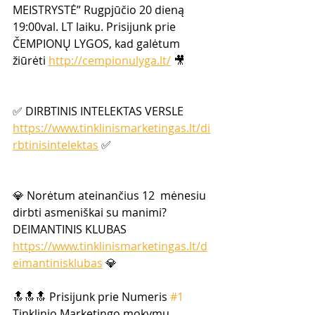
MEISTRYSTĖ” Rugpjūčio 20 dieną 
19:00val. LT laiku. Prisijunk prie 
ČEMPIONŲ LYGOS, kad galėtum 
žiūrėti 
http://cempionulyga.lt/
 🎥
✅ DIRBTINIS INTELEKTAS VERSLE 
https://www.tinklinismarketingas.lt/di
rbtinisintelektas
 ✅
💎 Norėtum ateinančius 12  mėnesiu 
dirbti asmeniškai su manimi? 
DEIMANTINIS KLUBAS  
https://www.tinklinismarketingas.lt/d
eimantinisklubas
 💎  
🔝🔝🔝 Prisijunk prie Numeris 
#1
Tinklinio Marketingo mokymų  