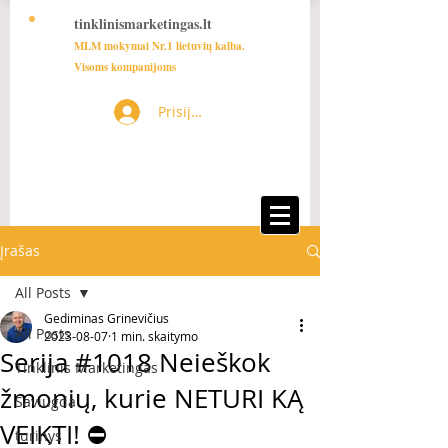
tinklinismarketingas.lt
MLM mokymai Nr.1 lietuvių kalba.
Visoms kompanijoms
Prisijungti
Įrašas
All Posts
Gediminas Grinevičius
All Posts
2023-08-07
1 min. skaitymo
Serija #1018 Neieškok
Tinklinis Marketingas
žmonių, kurie NETURI KĄ
Saviugda
VEIKTI! ⛔️
turinys