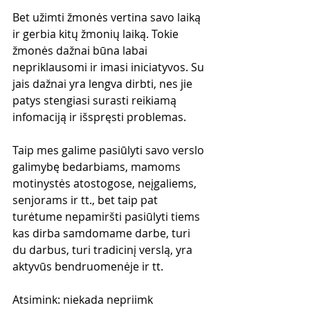
Bet užimti žmonės vertina savo laiką 
ir gerbia kitų žmonių laiką. Tokie 
žmonės dažnai būna labai 
nepriklausomi ir imasi iniciatyvos. Su 
jais dažnai yra lengva dirbti, nes jie 
patys stengiasi surasti reikiamą 
infomaciją ir išspręsti problemas.
Taip mes galime pasiūlyti savo verslo 
galimybę bedarbiams, mamoms 
motinystės atostogose, neįgaliems, 
senjorams ir tt., bet taip pat 
turėtume nepamiršti pasiūlyti tiems 
kas dirba samdomame darbe, turi 
du darbus, turi tradicinį verslą, yra 
aktyvūs bendruomenėje ir tt.
Atsimink: niekada nepriimk 