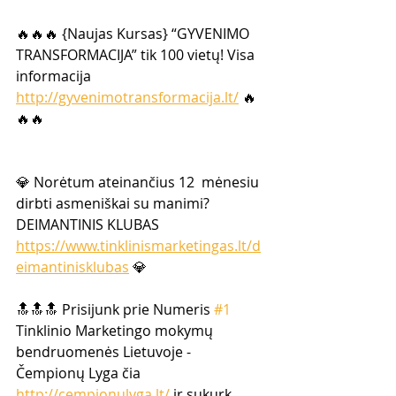
🔥🔥🔥 {Naujas Kursas} “GYVENIMO 
TRANSFORMACIJA” tik 100 vietų! Visa 
informacija 
http://gyvenimotransformacija.lt/
 🔥
🔥🔥
💎 Norėtum ateinančius 12  mėnesiu 
dirbti asmeniškai su manimi? 
DEIMANTINIS KLUBAS  
https://www.tinklinismarketingas.lt/d
eimantinisklubas
 💎  
🔝🔝🔝 Prisijunk prie Numeris 
#1
Tinklinio Marketingo mokymų  
bendruomenės Lietuvoje -  
Čempionų Lyga čia 
http://cempionulyga.lt/
 ir sukurk 