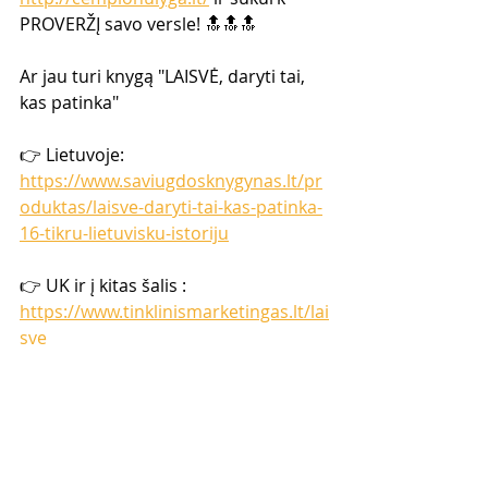
PROVERŽĮ savo versle! 🔝🔝🔝  
Ar jau turi knygą "LAISVĖ, daryti tai, 
kas patinka" 
👉 Lietuvoje: 
https://www.saviugdosknygynas.lt/pr
oduktas/laisve-daryti-tai-kas-patinka-
16-tikru-lietuvisku-istoriju
👉 UK ir į kitas šalis : 
https://www.tinklinismarketingas.lt/lai
sve