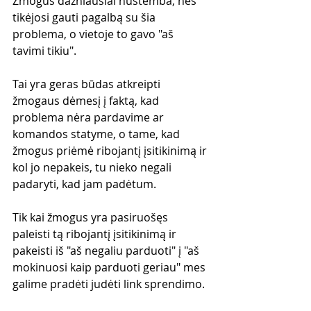
Žmogus dažniausiai nustemba, nes 
tikėjosi gauti pagalbą su šia 
problema, o vietoje to gavo "aš 
tavimi tikiu".
Tai yra geras būdas atkreipti 
žmogaus dėmesį į faktą, kad 
problema nėra pardavime ar 
komandos statyme, o tame, kad 
žmogus priėmė ribojantį įsitikinimą ir 
kol jo nepakeis, tu nieko negali 
padaryti, kad jam padėtum.
Tik kai žmogus yra pasiruošęs 
paleisti tą ribojantį įsitikinimą ir 
pakeisti iš "aš negaliu parduoti" į "aš 
mokinuosi kaip parduoti geriau" mes 
galime pradėti judėti link sprendimo.