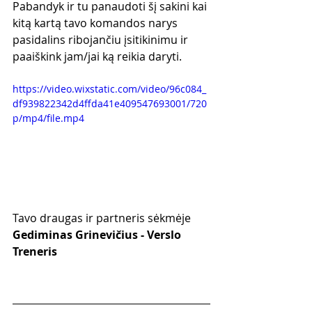
Pabandyk ir tu panaudoti šį sakini kai 
kitą kartą tavo komandos narys 
pasidalins ribojančiu įsitikinimu ir 
paaiškink jam/jai ką reikia daryti.
https://video.wixstatic.com/video/96c084_
df939822342d4ffda41e409547693001/720
p/mp4/file.mp4
Tavo draugas ir partneris sėkmėje
Gediminas Grinevičius - Verslo 
Treneris