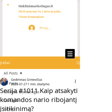
tinklinismarketingas.lt
MLM mokymai Nr.1 lietuvių kalba.
Visoms kompanijoms
Prisijungti
Įrašas
All Posts
Gediminas Grinevičius
All Posts
2023-07-27
1 min. skaitymo
Serija #1011 Kaip atsakyti
Tinklinis Marketingas
komandos nario ribojantį
Saviugda
įsitikinimą?
turinys