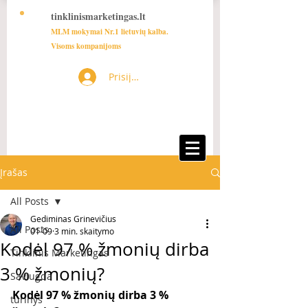
tinklinismarketingas.lt
MLM mokymai Nr.1 lietuvių kalba.
Visoms kompanijoms
Prisijungti
Įrašas
All Posts
Gediminas Grinevičius
All Posts
01-09
3 min. skaitymo
Kodėl 97 % žmonių dirba
Tinklinis Marketingas
3 % žmonių?
Saviugda
Kodėl 97 % žmonių dirba 3 % 
turinys