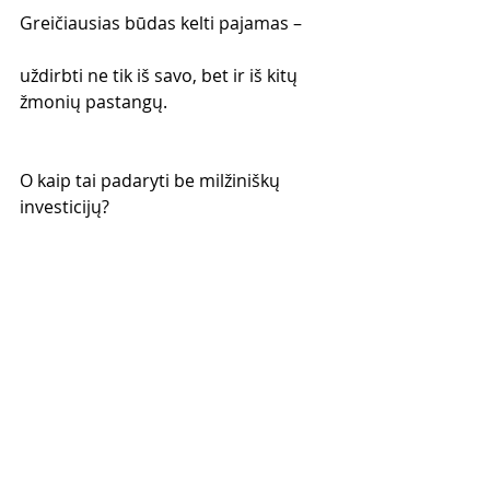
Greičiausias būdas kelti pajamas –
uždirbti ne tik iš savo, bet ir iš kitų 
žmonių pastangų.
O kaip tai padaryti be milžiniškų 
investicijų?
Tradicinis verslas:
didelės investicijos
didelė rizika