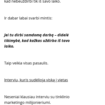
kad nebeuždirbi tik iš savo laiko.
Ir dabar labai svarbi mintis:
Jei tu dirbi samdomą darbą – didelė 
tikimybė, kad kažkas uždirba iš tavo 
laiko.
Taip veikia visas pasaulis.
Interviu, kuris sudėlioja viską į vietas
Neseniai klausiau interviu su tinklinio 
marketingo milijonieriumi.