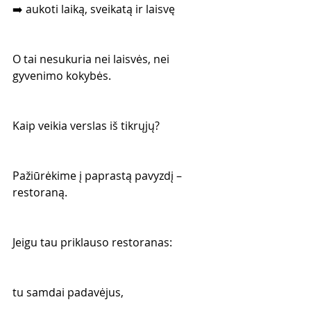
➡️ aukoti laiką, sveikatą ir laisvę
O tai nesukuria nei laisvės, nei 
gyvenimo kokybės.
Kaip veikia verslas iš tikrųjų?
Pažiūrėkime į paprastą pavyzdį – 
restoraną.
Jeigu tau priklauso restoranas:
tu samdai padavėjus,