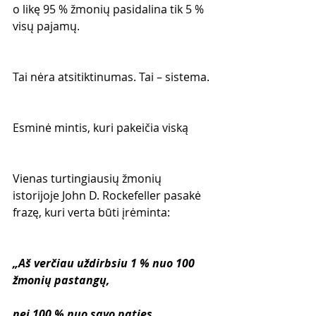
o likę 95 % žmonių pasidalina tik 5 % 
visų pajamų.
Tai nėra atsitiktinumas. Tai – sistema.
Esminė mintis, kuri pakeičia viską
Vienas turtingiausių žmonių 
istorijoje John D. Rockefeller pasakė 
frazę, kuri verta būti įrėminta:
„Aš verčiau uždirbsiu 1 % nuo 100 
žmonių pastangų,
nei 100 % nuo savo paties 