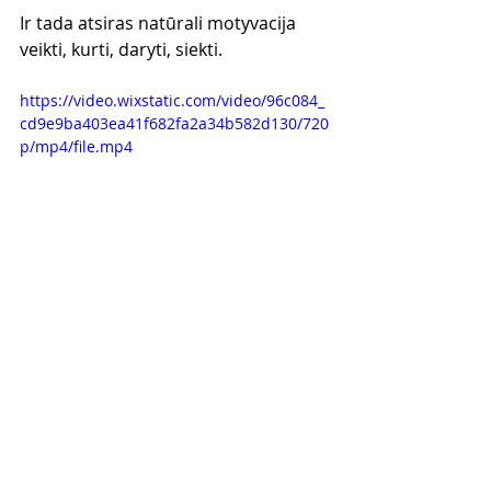
Ir tada atsiras natūrali motyvacija 
veikti, kurti, daryti, siekti.
https://video.wixstatic.com/video/96c084_
cd9e9ba403ea41f682fa2a34b582d130/720
p/mp4/file.mp4
Tavo draugas ir partneris sėkmėje
Gediminas Grinevičius - Verslo 
Treneris