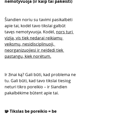
nemotyvuoja (ir kaip tai pakeisti)
Šiandien noriu su tavimi pasikalbėti 
apie tai, kodėl tavo tikslai galbūt 
tavęs nemotyvuoja. Kodėl, 
nors turi 
viziją, vis tiek nedarai reikiamų 
veiksmų, nesidisciplinuoji, 
neorganizuojiesi ir neįdedi tiek 
pastangų, kiek norėtum.
Ir žinai ką? Gali būti, kad problema ne 
tu. Gali būti, kad tavo tikslai tiesiog 
neturi tikro poreikio – ir šiandien 
pakalbėkime būtent apie tai.
🧩 Tikslas be poreikio = be 