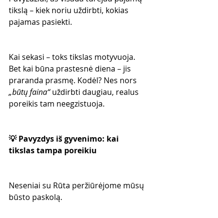
tikslą – kiek noriu uždirbti, kokias 
pajamas pasiekti.
Kai sekasi – toks tikslas motyvuoja. 
Bet kai būna prastesnė diena – jis 
praranda prasmę. Kodėl? Nes nors 
„būtų faina“
 uždirbti daugiau, realus 
poreikis tam neegzistuoja.
💡 Pavyzdys iš gyvenimo: kai 
tikslas tampa poreikiu
Neseniai su Rūta peržiūrėjome mūsų 
būsto paskolą.