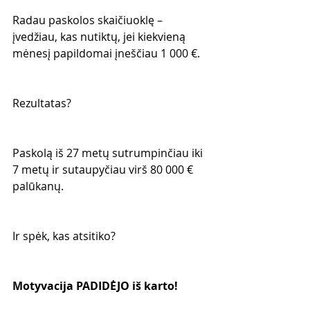
Radau paskolos skaičiuoklę – 
įvedžiau, kas nutiktų, jei kiekvieną 
mėnesį papildomai įneščiau 1 000 €.
Rezultatas?
Paskolą iš 27 metų sutrumpinčiau iki 
7 metų ir sutaupyčiau virš 80 000 € 
palūkanų.
Ir spėk, kas atsitiko?
Motyvacija PADIDĖJO iš karto!