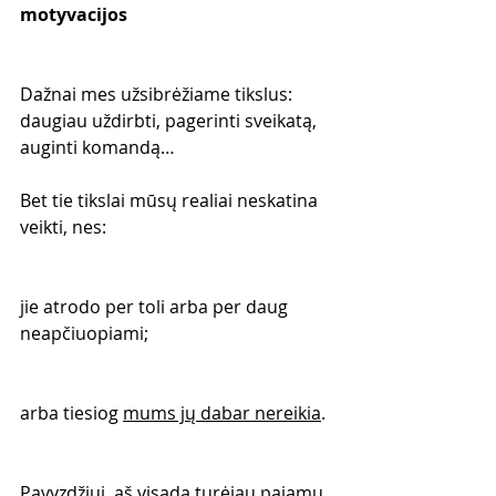
motyvacijos
Dažnai mes užsibrėžiame tikslus: 
daugiau uždirbti, pagerinti sveikatą, 
auginti komandą…
Bet tie tikslai mūsų realiai neskatina 
veikti, nes:
jie atrodo per toli arba per daug 
neapčiuopiami;
arba tiesiog 
mums jų dabar nereikia
.
Pavyzdžiui, aš visada turėjau pajamų 