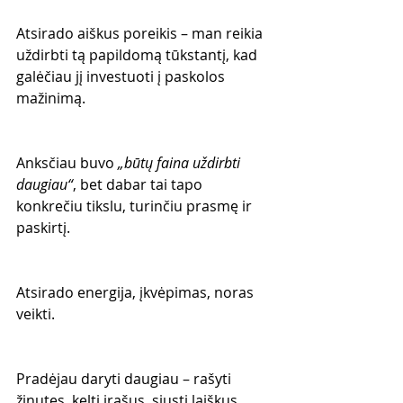
Atsirado aiškus poreikis – man reikia 
uždirbti tą papildomą tūkstantį, kad 
galėčiau jį investuoti į paskolos 
mažinimą.
Anksčiau buvo 
„būtų faina uždirbti 
daugiau“
, bet dabar tai tapo 
konkrečiu tikslu, turinčiu prasmę ir 
paskirtį.
Atsirado energija, įkvėpimas, noras 
veikti.
Pradėjau daryti daugiau – rašyti 
žinutes, kelti įrašus, siųsti laiškus, 