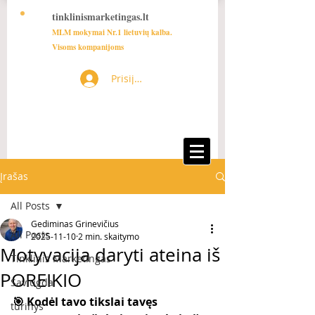
tinklinismarketingas.lt
MLM mokymai Nr.1 lietuvių kalba.
Visoms kompanijoms
Prisijungti
Įrašas
All Posts
Gediminas Grinevičius
All Posts
2025-11-10
2 min. skaitymo
Motyvacija daryti ateina iš
Tinklinis Marketingas
POREIKIO
Saviugda
🎯 Kodėl tavo tikslai tavęs 
turinys