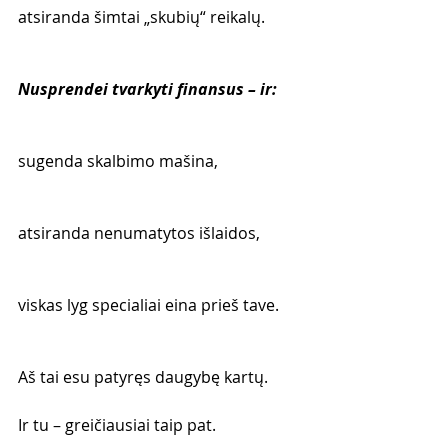
atsiranda šimtai „skubių“ reikalų.
Nusprendei tvarkyti finansus – ir:
sugenda skalbimo mašina,
atsiranda nenumatytos išlaidos,
viskas lyg specialiai eina prieš tave.
Aš tai esu patyręs daugybę kartų.
Ir tu – greičiausiai taip pat.