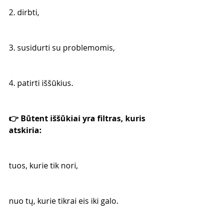
2. dirbti,
3. susidurti su problemomis,
4. patirti iššūkius.
👉 Būtent iššūkiai yra filtras, kuris 
atskiria:
tuos, kurie tik nori,
nuo tų, kurie tikrai eis iki galo.