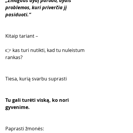
„Žmogaus dydį parodo, dydis 
problemos, kuri priverčia jį 
pasiduoti.“
Kitaip tariant –
👉 kas turi nutikti, kad tu nuleistum 
rankas?
Tiesa, kurią svarbu suprasti
Tu gali turėti viską, ko nori 
gyvenime.
Paprasti žmonės: