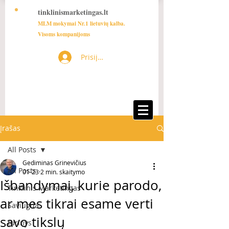
tinklinismarketingas.lt
MLM mokymai Nr.1 lietuvių kalba.
Visoms kompanijoms
Prisijungti
Įrašas
All Posts
Gediminas Grinevičius
All Posts
01-23
2 min. skaitymo
Išbandymai, kurie parodo,
Tinklinis Marketingas
ar mes tikrai esame verti
Saviugda
savo tikslų
turinys