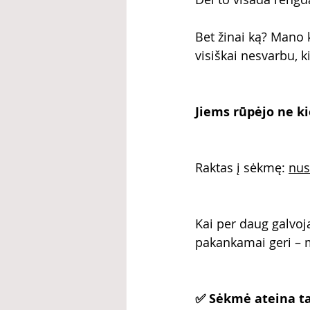
Bet žinai ką? Mano
visiškai nesvarbu, 
Jiems rūpėjo ne ki
Raktas į sėkmę: 
nus
Kai per daug galvoj
pakankamai geri – m
✅ Sėkmė ateina ta