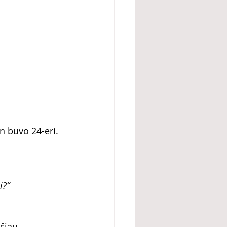
n buvo 24-eri. 
i?“
čiau.