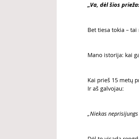
„Va, dėl šios priež
Bet tiesa tokia – tai
Mano istorija: kai g
Kai prieš 15 metų p
Ir aš galvojau:
„Niekas neprisijungs
Dėl to visada rengd