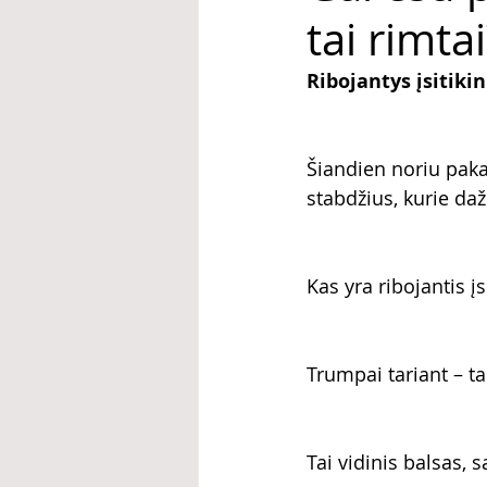
tai rimtai
Ribojantys įsitikin
Šiandien noriu paka
stabdžius, kurie da
Kas yra ribojantis į
Trumpai tariant – tai
Tai vidinis balsas, s