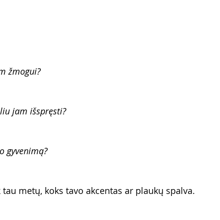
am žmogui?
iu jam išspręsti?
 jo gyvenimą?
 tau metų, koks tavo akcentas ar plaukų spalva.