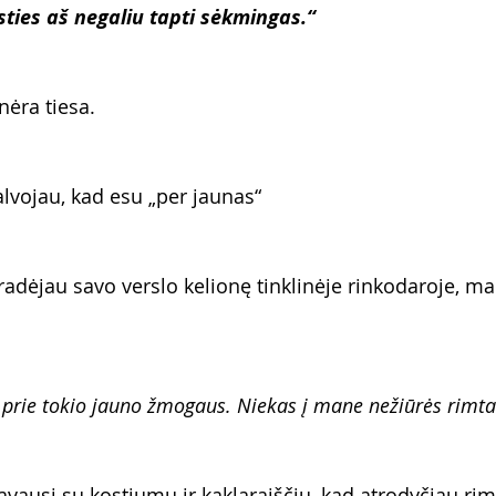
asties aš negaliu tapti sėkmingas.“
 nėra tiesa.
alvojau, kad esu „per jaunas“
radėjau savo verslo kelionę tinklinėje rinkodaroje, ma
 prie tokio jauno žmogaus. Niekas į mane nežiūrės rimta
avausi su kostiumu ir kaklaraiščiu, kad atrodyčiau rim