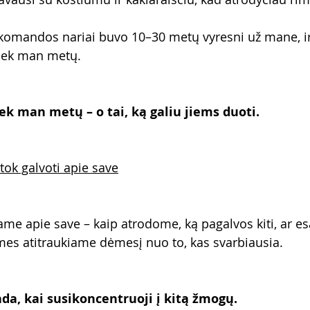
 komandos nariai buvo 10–30 metų vyresni už mane, i
kiek man metų.
ek man metų – o tai, ką galiu jiems duoti.
tok galvoti apie save
ame apie save – kaip atrodome, ką pagalvos kiti, ar e
es atitraukiame dėmesį nuo to, kas svarbiausia.
da, kai susikoncentruoji į kitą žmogų.