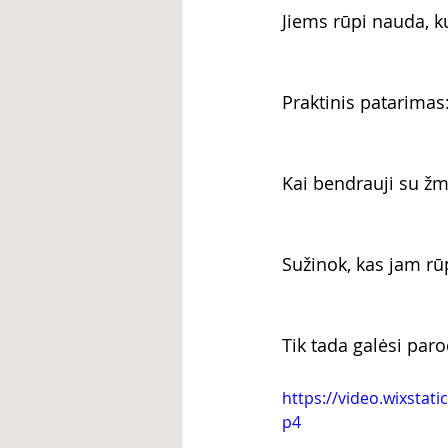
Jiems rūpi nauda, ku
Praktinis patarimas:
Kai bendrauji su žm
Sužinok, kas jam rūp
Tik tada galėsi par
https://video.wixsta
p4