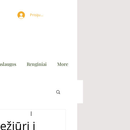
Prisijungti
aslaugos
Renginiai
More
žiūri į