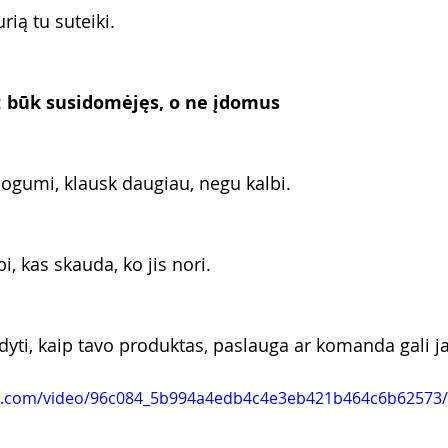
rią tu suteiki.
 
būk susidomėjęs, o ne įdomus
ogumi, klausk daugiau, negu kalbi.
i, kas skauda, ko jis nori.
odyti, kaip tavo produktas, paslauga ar komanda gali j
tic.com/video/96c084_5b994a4edb4c4e3eb421b464c6b62573/