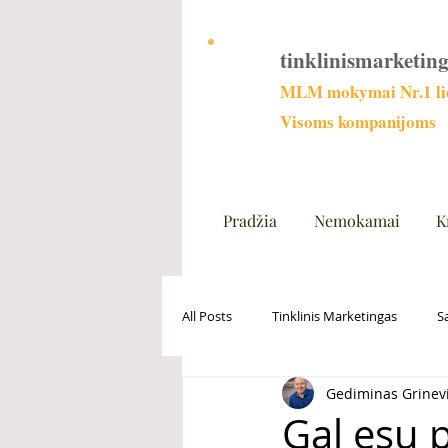
tinklinismarketing
MLM mokymai Nr.1 lie
Visoms kompanijoms
Pradžia
Nemokamai
K
All Posts
Tinklinis Marketingas
S
Gediminas Grinev
Gal esu p