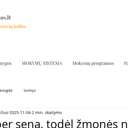
as.lt
tuvių kalba.
nygos
MOKYMŲ SISTEMA
Mokymų programos
P
aviugda
turinys
ičius
2025-11-04
2 min. skaitymo
er sena, todėl žmonės ne