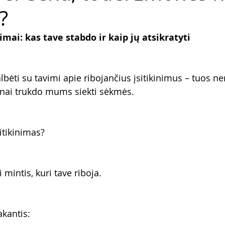
?
imai: kas tave stabdo ir kaip jų atsikratyti
lbėti su tavimi apie ribojančius įsitikinimus – tuos 
žnai trukdo mums siekti sėkmės.
sitikinimas?
 mintis, kuri tave riboja.
akantis: