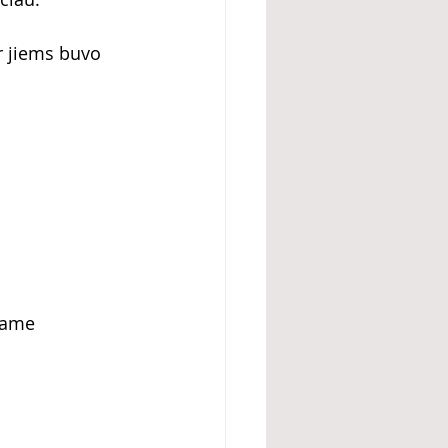
r jiems buvo 
same 