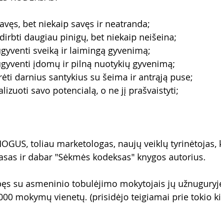
avęs, bet niekaip savęs ir neatranda;
dirbti daugiau pinigų, bet niekaip neišeina;
ugyventi sveiką ir laimingą gyvenimą;
ugyventi įdomų ir pilną nuotykių gyvenimą;
rėti darnius santykius su šeima ir antrąją puse;
lizuoti savo potencialą, o ne jį prašvaistyti;
OGUS, toliau marketologas, naujų veiklų tyrinėtojas, k
sas ir dabar "Sėkmės kodeksas" knygos autorius.
ęs su asmeninio tobulėjimo mokytojais jų užnuguryje
000 mokymų vienetų. (prisidėjo teigiamai prie tokio k