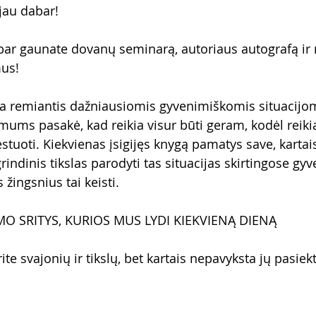
jau dabar!
bar gaunate dovanų seminarą, autoriaus autografą i
mus!
a remiantis dažniausiomis gyvenimiškomis situacijomi
mums pasakė, kad reikia visur būti geram, kodėl reikia
estuoti. Kiekvienas įsigijęs knygą pamatys save, kartai
rindinis tikslas parodyti tas situacijas skirtingose gy
 žingsnius tai keisti.
O SRITYS, KURIOS MUS LYDI KIEKVIENĄ DIENĄ
rite svajonių ir tikslų, bet kartais nepavyksta jų pasiek