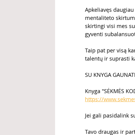
Apkeliavęs daugiau n
mentaliteto skirtum
skirtingi visi mes 
gyventi subalansuot
Taip pat per visą ka
talentų ir suprasti 
SU KNYGA GAUNAT
Knyga "SĖKMĖS KODE
https://www.sekmes
Jei gali pasidalink
Tavo draugas ir par