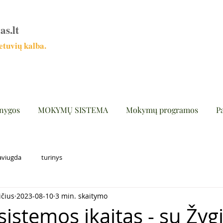
as.lt
tuvių kalba.
nygos
MOKYMŲ SISTEMA
Mokymų programos
P
aviugda
turinys
ičius
2023-08-10
3 min. skaitymo
 sistemos įkaitas - su Ž