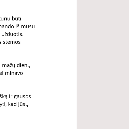
uriu būti 
 bando iš mūsų 
 užduotis. 
(sistemos 
o mažų dienų 
 eliminavo 
šką ir gausos 
ti, kad jūsų 