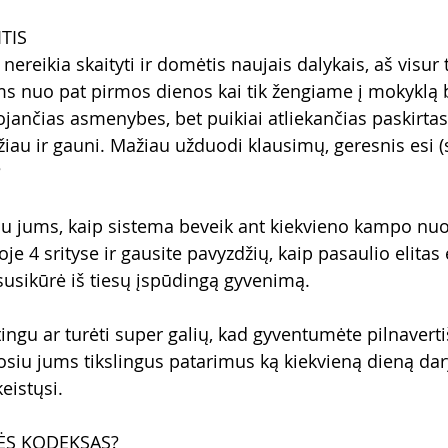
ITIS
ereikia skaityti ir domėtis naujais dalykais, aš visur t
s nuo pat pirmos dienos kai tik žengiame į mokyklą
ojančias asmenybes, bet puikiai atliekančias paskirtas
žiau ir gauni. Mažiau užduodi klausimų, geresnis esi 
?
u jums, kaip sistema beveik ant kiekvieno kampo nu
e 4 srityse ir gausite pavyzdžių, kaip pasaulio elitas
 susikūrė iš tiesų įspūdingą gyvenimą.
ingu ar turėti super galių, kad gyventumėte pilnaverti
siu jums tikslingus patarimus ką kiekvieną dieną dary
eistųsi.
ĖS KODEKSAS?