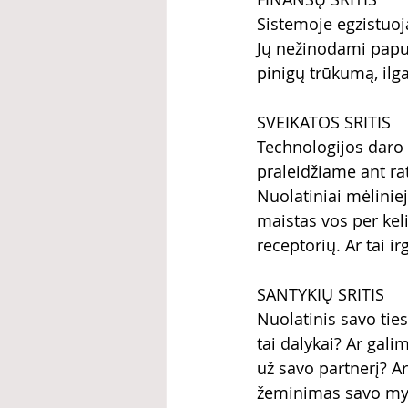
Sistemoje egzistuoj
Jų nežinodami papuo
pinigų trūkumą, ilg
SVEIKATOS SRITIS
Technologijos daro 
praleidžiame ant rat
Nuolatiniai mėliniej
maistas vos per kel
receptorių. Ar tai ir
SANTYKIŲ SRITIS
Nuolatinis savo tie
tai dalykai? Ar gal
už savo partnerį? Ar
žeminimas savo myli