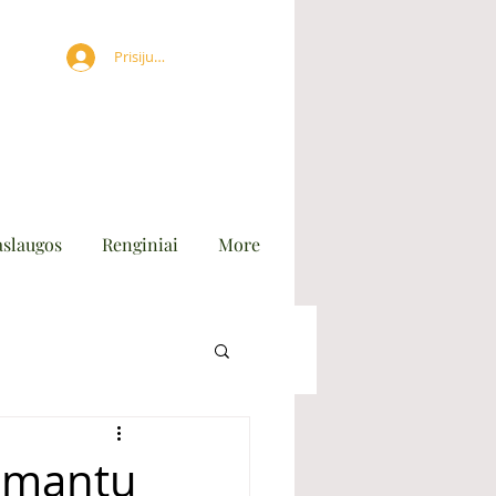
Prisijungti
aslaugos
Renginiai
More
ygimantu