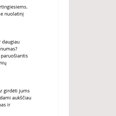
rtingiesiems. 
e nuolatinį 
r daugiau 
ktinumas? 
 paruošiantis 
nių 
r girdėti jums 
ėdami aukščiau 
as ir 