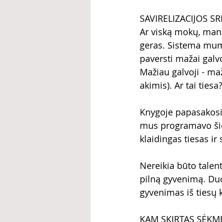
SAVIRELIZACIJOS SR
Ar viską mokų, man n
geras. Sistema mum
paversti mažai galv
Mažiau galvoji - ma
akimis). Ar tai tiesa
Knygoje papasakosi
mus programavo šioj
klaidingas tiesas ir
Nereikia būto talent
pilną gyvenimą. Duo
gyvenimas iš tiesų k
KAM SKIRTAS SĖKM