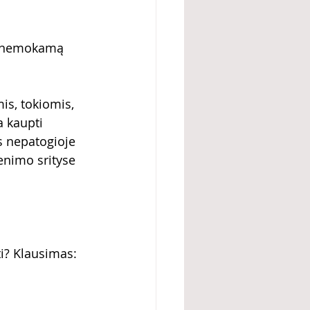
r nemokamą 
s, tokiomis, 
 kaupti 
s nepatogioje 
venimo srityse 
ti? Klausimas: 