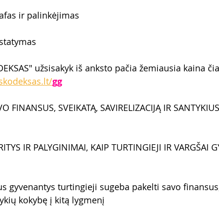
afas ir palinkėjimas
statymas
KSAS" užsisakyk iš anksto pačia žemiausia kaina čia
kodeksas.lt/
gg
O FINANSUS, SVEIKATĄ, SAVIRELIZACIJĄ IR SANTYKIUS 
TYS IR PALYGINIMAI, KAIP TURTINGIEJI IR VARGŠAI 
s gyvenantys turtingieji sugeba pakelti savo finansus,
ntykių kokybę į kitą lygmenį