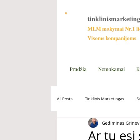
tinklinismarketing
MLM mokymai Nr.1 lie
Visoms kompanijoms
Pradžia
Nemokamai
K
All Posts
Tinklinis Marketingas
S
Gediminas Grinev
Ar tu esi