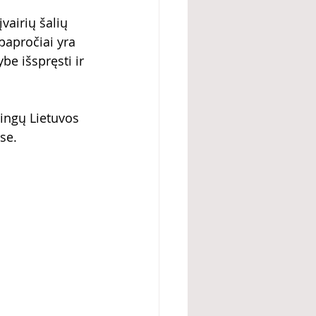
vairių šalių 
papročiai yra 
e išspręsti ir 
tingų Lietuvos 
se.
 