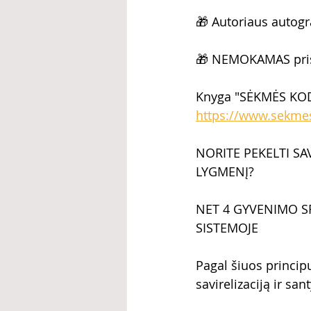
🎁 Autoriaus autogr
🎁 NEMOKAMAS pri
Knyga "SĖKMĖS KODE
https://www.sekmes
NORITE PEKELTI SAV
LYGMENĮ? 
NET 4 GYVENIMO SRI
SISTEMOJE
Pagal šiuos principu
savirelizaciją ir sa