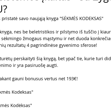
U?
s pristatė savo naująją knyga "SĖKMĖS KODEKSAS"
knyga, nes be beletristikos ir pilstymo iš tuščio į kiau
 ir sėkmingo žmogaus mąstymu ir net duoda konkrečias
snių rezultatų 4 pagrindinėse gyvenimo sferose! 
rėtų perskaityti šią knygą, bet ypač tie, kurie turi dide
enimo ir yra pasiruošę augti.
akant gauni bonusus vertus net 193€!
ėkmės Kodeksas"
kmės Kodėksas"