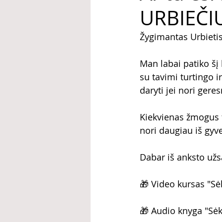
URBIEČI
Žygimantas Urbieti
Man labai patiko šį 
su tavimi turtingo
daryti jei nori gere
Kiekvienas žmogus tu
nori daugiau iš gyv
Dabar iš anksto užs
🎁 Video kursas "S
🎁 Audio knyga "Sė