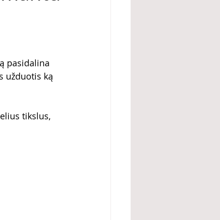
rą pasidalina 
 užduotis ką 
lius tikslus, 