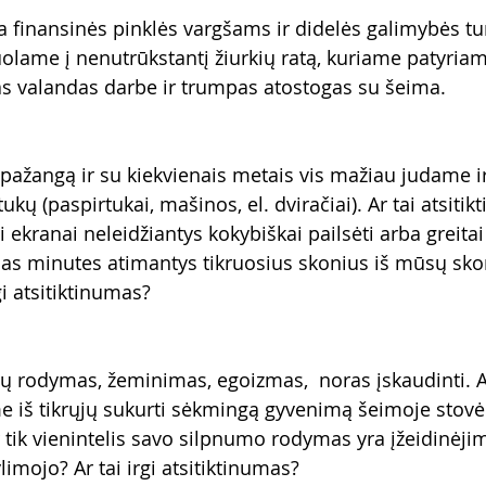
a finansinės pinklės vargšams ir didelės galimybės tu
lame į nenutrūkstantį žiurkių ratą, kuriame patyriam
as valandas darbe ir trumpas atostogas su šeima.
pažangą ir su kiekvienais metais vis mažiau judame i
ukų (paspirtukai, mašinos, el. dviračiai). Ar tai atsiti
i ekranai neleidžiantys kokybiškai pailsėti arba greitai
ias minutes atimantys tikruosius skonius iš mūsų sko
gi atsitiktinumas?
sų rodymas, žeminimas, egoizmas,  noras įskaudinti. A
ime iš tikrųjų sukurti sėkmingą gyvenimą šeimoje stov
 tik vienintelis savo silpnumo rodymas yra įžeidinėjim
mojo? Ar tai irgi atsitiktinumas?