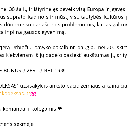
ei 30 šalių ir ištyrinėjęs beveik visą Europą ir įgavęs į
us suprato, kad nors ir mūsų visų tautybės, kultūros, 
susidūriame su panašiomis problemomis, kurias galimyb
ą ir pilną gausos gyvenimą.
rjerą Urbiečiui pavyko pakalbinti daugiau nei 200 skir
kas kiekvienam iš jų padėjo pasiekti aukštumas jų srity
E BONUSŲ VERTŲ NET 193€
KSAS" užsisakyk iš anksto pačia žemiausia kaina čia
kodeksas.lt/
gg
 su komanda ir kolegomis ❤
tneris sėkmėje