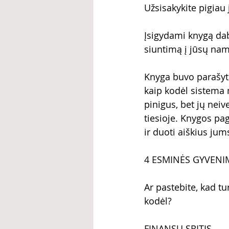
Užsisakykite pigiau 
Įsigydami knygą da
siuntimą į jūsų na
Knyga buvo parašyt
kaip kodėl sistema 
pinigus, bet jų neiv
tiesioje. Knygos pag
ir duoti aiškius jums
4 ESMINĖS GYVENIM
Ar pastebite, kad tu
kodėl?
FINANSŲ SRITIS