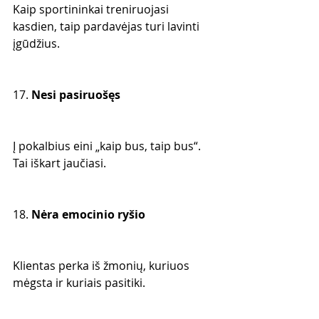
Kaip sportininkai treniruojasi 
kasdien, taip pardavėjas turi lavinti 
įgūdžius.
17. 
Nesi pasiruošęs
Į pokalbius eini „kaip bus, taip bus“. 
Tai iškart jaučiasi.
18. 
Nėra emocinio ryšio
Klientas perka iš žmonių, kuriuos 
mėgsta ir kuriais pasitiki.