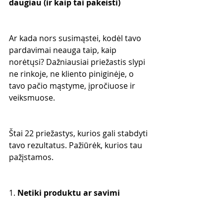
daugiau (ir kaip tai pakeisti)
Ar kada nors susimąstei, kodėl tavo 
pardavimai neauga taip, kaip 
norėtųsi? Dažniausiai priežastis slypi 
ne rinkoje, ne kliento piniginėje, o 
tavo pačio mąstyme, įpročiuose ir 
veiksmuose.
Štai 22 priežastys, kurios gali stabdyti 
tavo rezultatus. Pažiūrėk, kurios tau 
pažįstamos.
1. 
Netiki produktu ar savimi