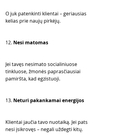
O juk patenkinti klientai – geriausias 
kelias prie naujų pirkėjų.
12. 
Nesi matomas
Jei tavęs nesimato socialiniuose 
tinkluose, žmonės paprasčiausiai 
pamiršta, kad egzistuoji.
13. 
Neturi pakankamai energijos
Klientai jaučia tavo nuotaiką. Jei pats 
nesi įsikrovęs – negali uždegti kitų.