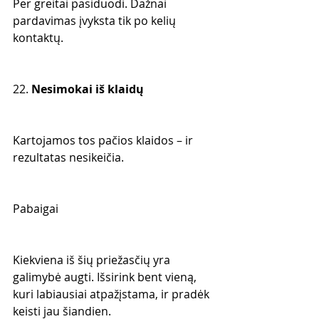
Per greitai pasiduodi. Dažnai 
pardavimas įvyksta tik po kelių 
kontaktų.
22. 
Nesimokai iš klaidų
Kartojamos tos pačios klaidos – ir 
rezultatas nesikeičia.
Pabaigai
Kiekviena iš šių priežasčių yra 
galimybė augti. Išsirink bent vieną, 
kuri labiausiai atpažįstama, ir pradėk 
keisti jau šiandien.