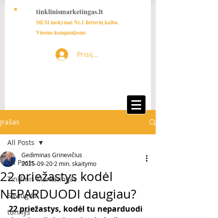
tinklinismarketingas.lt
MLM mokymai Nr.1 lietuvių kalba.
Visoms kompanijoms
Prisijungti
Įrašas
All Posts
Gediminas Grinevičius
All Posts
2025-09-20
2 min. skaitymo
22 priežastys kodėl
Tinklinis Marketingas
NEPARDUODI daugiau?
Saviugda
22 priežastys, kodėl tu neparduodi 
turinys