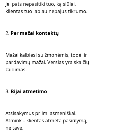
Jei pats nepasitiki tuo, ką siūlai, 
klientas tuo labiau nepajus tikrumo.
2. 
Per mažai kontaktų
Mažai kalbiesi su žmonėmis, todėl ir 
pardavimų mažai. Verslas yra skaičių 
žaidimas.
3. 
Bijai atmetimo
Atsisakymus priimi asmeniškai. 
Atmink – klientas atmeta pasiūlymą, 
ne tave.