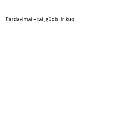
Pardavimai – tai įgūdis. Ir kuo 
daugiau sąmoningai jį lavini, tuo 
greičiau kyla tavo rezultatai.
https://video.wixstatic.com/video/96c084_
522ff053ef6a46bfb5ff751bc5e165c1/1080
p/mp4/file.mp4
Tavo draugas ir partneris sėkmėje
Gediminas Grinevičius - Verslo 
Treneris