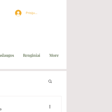
Prisijungti
aslaugos
Renginiai
More
mo