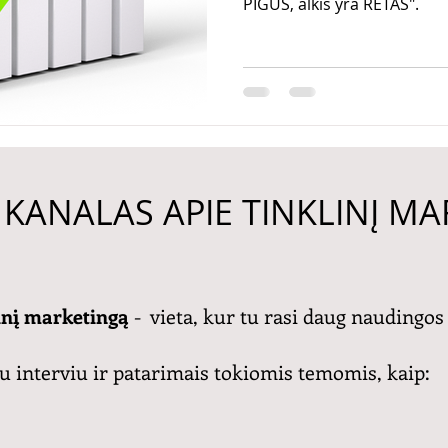
PIGUS, alkis yra RETAS".
KANALAS APIE TINKLINĮ M
inį marketingą
- vieta, kur tu rasi daug naudingos
u interviu ir patarimais tokiomis temomis, kaip: