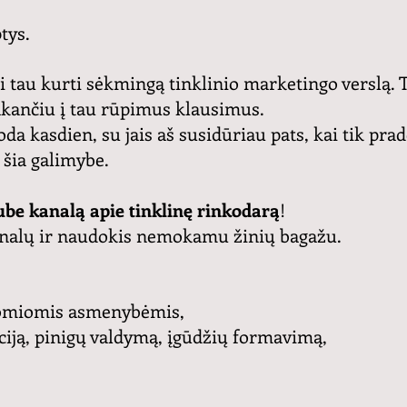
tys.
ti tau kurti sėkmingą tinklinio marketingo verslą. T
akančiu į tau rūpimus klausimus.
kasdien, su jais aš susidūriau pats, kai tik pradėj
i šia galimybe.
be kanalą apie tinklinę rinkodarą
!
ionalų ir naudokis nemokamu žinių bagažu.
įdomiomis asmenybėmis,
ciją, pinigų valdymą, įgūdžių formavimą,