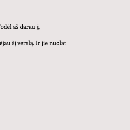
odėl aš darau jį
au šį verslą. Ir jie nuolat