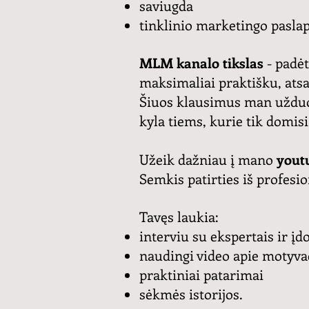
saviugda
tinklinio marketingo paslap
MLM kanalo tikslas
- padė
maksimaliai praktišku, ats
Šiuos klausimus man užduoda 
kyla tiems, kurie tik domis
Užeik dažniau į mano
youtu
Semkis patirties iš profes
Tavęs laukia:
interviu su ekspertais ir 
naudingi video apie motyva
praktiniai patarimai
sėkmės istorijos.