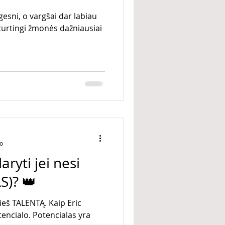
gesni, o vargšai dar labiau
 turtingi žmonės dažniausiai
mo
aryti jei nesi
S)? 👑
LENTĄ. Kaip Eric
encialo. Potencialas yra