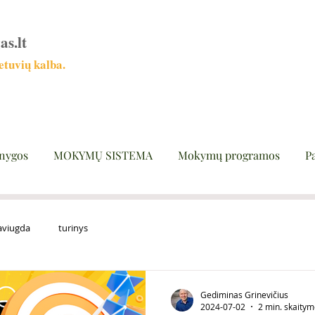
as.lt
tuvių kalba.
nygos
MOKYMŲ SISTEMA
Mokymų programos
P
aviugda
turinys
Gediminas Grinevičius
2024-07-02
2 min. skaity