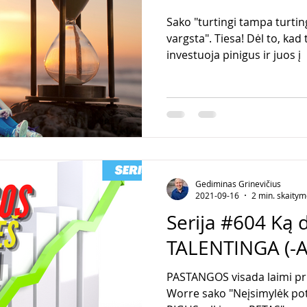
Sako "turtingi tampa turtin
vargsta". Tiesa! Dėl to, kad
investuoja pinigus ir juos į
Gediminas Grinevičius
2021-09-16
2 min. skaity
Serija #604 Ką d
TALENTINGA (-A
PASTANGOS visada laimi prieš TA
Worre sako "Neįsimylėk pot