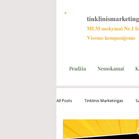
tinklinismarketing
MLM mokymai Nr.1 lie
Visoms kompanijoms
Pradžia
Nemokamai
K
All Posts
Tinklinis Marketingas
S