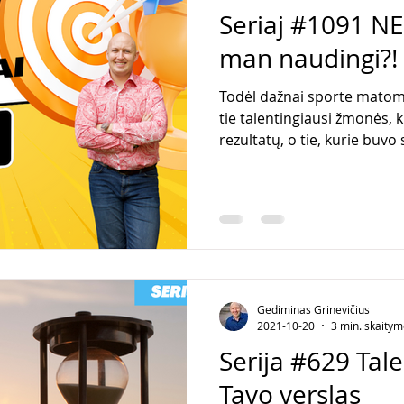
Seriaj #1091 N
man naudingi?!
Todėl dažnai sporte matom
tie talentingiausi žmonės, 
rezultatų, o tie, kurie buvo
Gediminas Grinevičius
2021-10-20
3 min. skaity
Serija #629 Talen
Tavo verslas