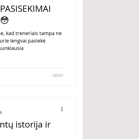
EPASISEKIMAI
 😳
e, kad treneriais tampa ne
kurie lengvai pasiekė
 sunkiausia
mo
tų istorija ir