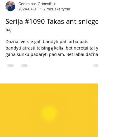
Gediminas Grinevičius
2024-07-01
2 min. skaitymo
Serija #1090 Takas ant sniego
☃️
Dažnai versle gali bandyti pati arba pats
bandyti atrasti teisingą kelią, bet neretai tai yra
gana sunku padaryti pačiam. Bet labai dažnai y