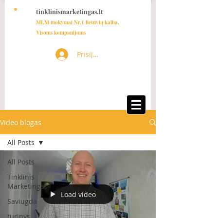
tinklinismarketingas.lt
MLM mokymai Nr.1 lietuvių kalba.
Visoms kompanijoms
Prisijungti
Video blogas
All Posts
All Posts
Tinklinis
Marketingas
Load video
Saviugda
turinys