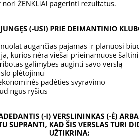
r nori ŽENKLIAI pagerinti rezultatus.
IJUNGĘS (-USI) PRIE DEIMANTINIO KLUB
i nuolat augančias pajamas ir planuosi biu
ja, kurios nėra viešai prieinamuose šaltin
ribotas galimybes auginti savo verslą
rslo plėtojimui
 ekonominės padėties svyravimo
udingus ryšius
DEDANTIS (-I) VERSLININKAS (-Ė) ARBA 
 TU SUPRANTI, KAD ŠIS VERSLAS TURI DID
UŽTIKRINA: