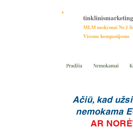
tinklinismarketing
MLM mokymai Nr.1 lie
Visoms kompanijoms
Pradžia
Nemokamai
K
Ačiū, kad užs
nemokama E-kn
AR NORĖ