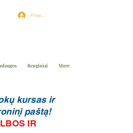
Prisijungti
aslaugos
Renginiai
More
okų kursas ir
oninį paštą!
LBOS IR