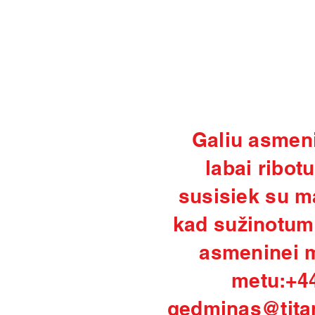
Galiu asmeniš
labai ribot
susisiek su m
kad sužinotum 
asmeninei m
metu:
+4
gedminas@tita