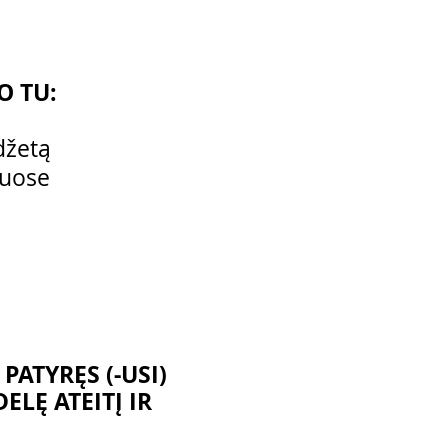
O TU:
džetą
iuose
PATYRĘS (-USI)
ELĘ ATEITĮ IR