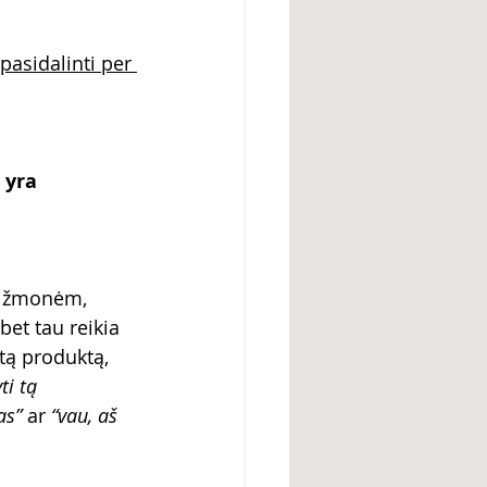
pasidalinti per 
 yra 
da žmonėm, 
bet tau reikia 
tą produktą, 
ti tą 
as”
 ar 
“vau, aš 