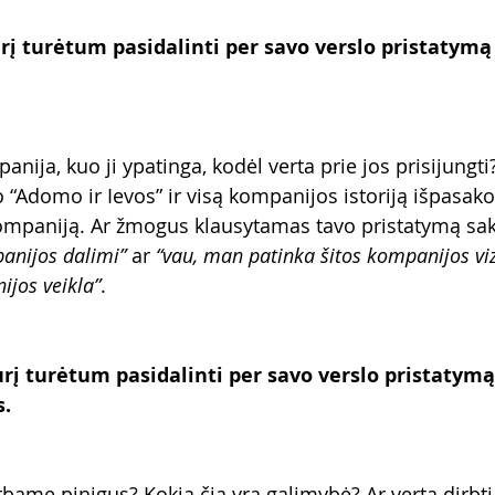
rį turėtum pasidalinti per savo verslo pristatymą 
anija, kuo ji ypatinga, kodėl verta prie jos prisijungti?
 “Adomo ir Ievos” ir visą kompanijos istoriją išpasakot
kompaniją. Ar žmogus klausytamas tavo pristatymą sak
panijos dalimi”
 ar 
“vau, man patinka šitos kompanijos vi
ijos veikla”
. 
urį turėtum pasidalinti per savo verslo pristatymą
s.
rbame pinigus? Kokia čia yra galimybė? Ar verta dirbti 