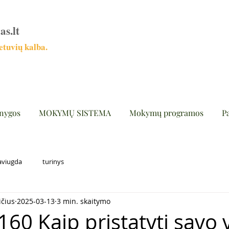
as.lt
tuvių kalba.
nygos
MOKYMŲ SISTEMA
Mokymų programos
P
aviugda
turinys
ičius
2025-03-13
3 min. skaitymo
160 Kaip pristatyti savo 