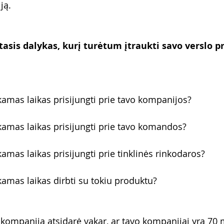
ją. 
tasis dalykas, kurį turėtum įtraukti savo verslo pr
kamas laikas prisijungti prie tavo kompanijos? 
kamas laikas prisijungti prie tavo komandos? 
amas laikas prisijungti prie tinklinės rinkodaros?
kamas laikas dirbti su tokiu produktu?
o kompanija atsidarė vakar, ar tavo kompanijai yra 70 