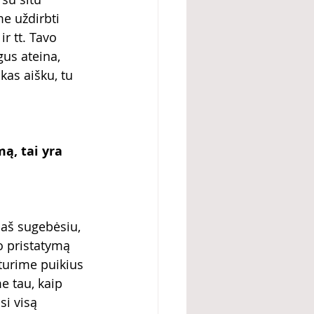
e uždirbti 
r tt. Tavo 
us ateina, 
kas aišku, tu 
ą, tai yra 
 aš sugebėsiu, 
o pristatymą 
turime puikius 
e tau, kaip 
si visą 