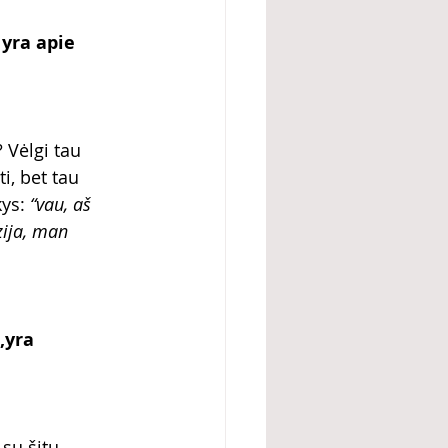
yra apie 
 Vėlgi tau 
i, bet tau 
ys: 
“vau, aš 
zija, man 
,yra 
su šitu 