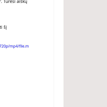
. Turėsi aiškų 
i šį 
720p/mp4/file.m