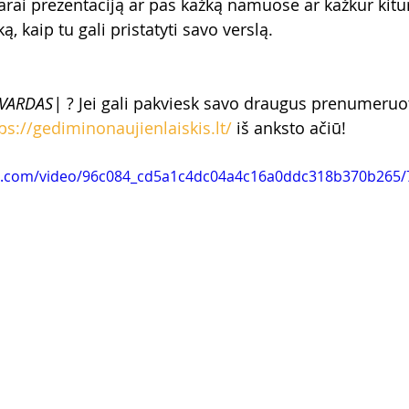
arai prezentaciją ar pas kažką namuose ar kažkur kitur
ą, kaip tu gali pristatyti savo verslą. 
VARDAS|
 ? Jei gali pakviesk savo draugus prenumeruot
ps://gediminonaujienlaiskis.lt/
 iš anksto ačiū!
tic.com/video/96c084_cd5a1c4dc04a4c16a0ddc318b370b265/