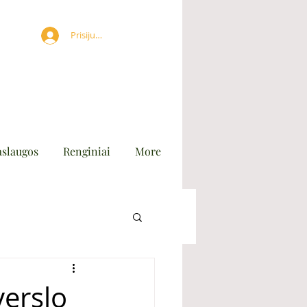
Prisijungti
aslaugos
Renginiai
More
verslo