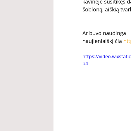
kavinėje susitikęs d
šobloną, aiškią tvark
Ar buvo naudinga 
|
naujienlaiškį čia 
htt
https://video.wixsta
p4