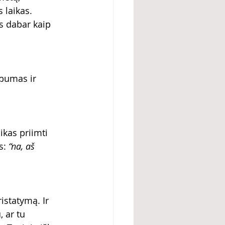
 laikas. 
s dabar kaip 
ubumas ir 
ikas priimti 
s:
 “na, aš 
istatymą. Ir 
 ar tu 