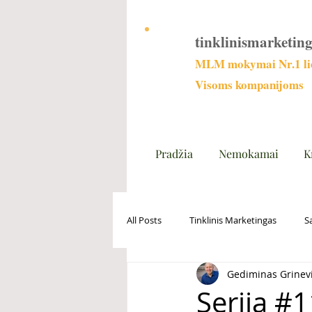
tinklinismarketing
MLM mokymai Nr.1 lie
Visoms kompanijoms
Pradžia
Nemokamai
K
All Posts
Tinklinis Marketingas
S
Gediminas Grinev
Serija #1