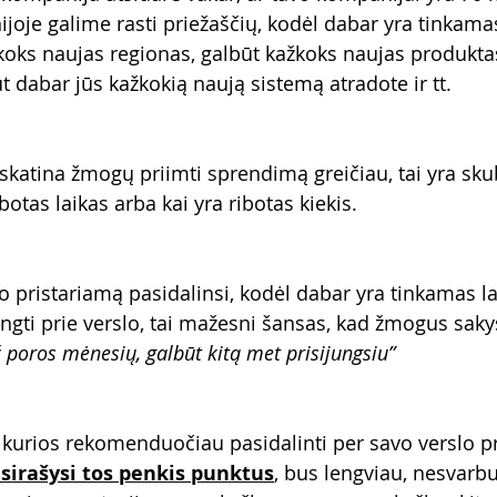
joje galime rasti priežaščių, kodėl dabar yra tinkamas
koks naujas regionas, galbūt kažkoks naujas produkta
būt dabar jūs kažkokią naują sistemą atradote ir tt. 
askatina žmogų priimti sprendimą greičiau, tai yra sk
botas laikas arba kai yra ribotas kiekis. 
lo pristariamą pasidalinsi, kodėl dabar yra tinkamas la
ungti prie verslo, tai mažesni šansas, kad žmogus saky
ž poros mėnesių, galbūt kitą met prisijungsiu”
, kurios rekomenduočiau pasidalinti per savo verslo pr
sirašysi tos penkis punktus
, bus lengviau, nesvarbu,