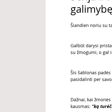
galimybę
Šiandien noriu su ta
Galbūt darysi prist
su žmogumi, o gal i
Šis šablonas padės t
pasidalinti per savo
Dažnai, kai žmonės n
kausmas: 
“ką turėč