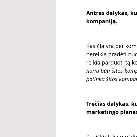
Antras dalykas, ku
kompaniją.
Kas čia yra per komp
nereikia pradėti nuo
reikia parduoti tą 
noriu būti šitos kom
patinka šitos kompan
Trečias dalykas, k
marketingo plana
Paaiškinti kaip uždi