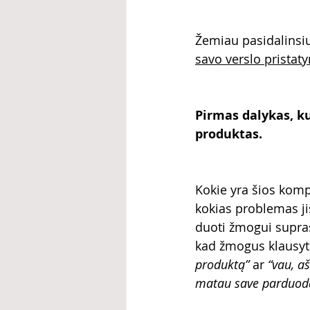
Žemiau pasidalinsiu
savo verslo pristat
Pirmas dalykas, ku
produktas.
Kokie yra šios komp
kokias problemas jis
duoti žmogui supras
kad žmogus klausyta
produktą”
 ar 
“vau, a
matau save parduodan