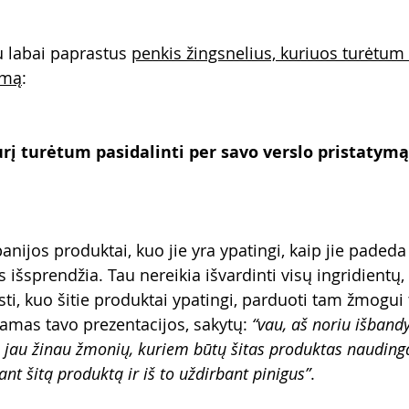
 labai paprastus 
penkis žingsnelius, kuriuos turėtum 
ymą
:
rį turėtum pasidalinti per savo verslo pristatymą
anijos produktai, kuo jie yra ypatingi, kaip jie pade
 išsprendžia. Tau nereikia išvardinti visų ingridientų, 
ti, kuo šitie produktai ypatingi, parduoti tam žmogui 
mas tavo prezentacijos, sakytų: 
“vau, aš noriu išbandy
š jau žinau žmonių, kuriem būtų šitas produktas nauding
t šitą produktą ir iš to uždirbant pinigus”
.