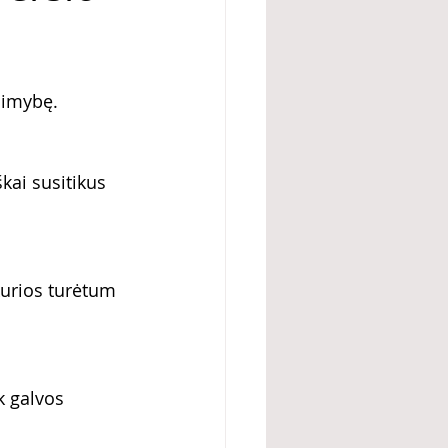
limybę. 
kai susitikus 
kurios turėtum 
k galvos 