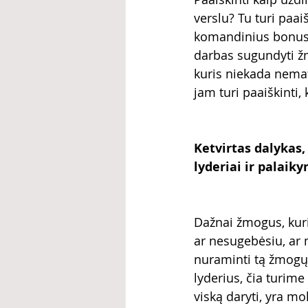
verslu? Tu turi paai
komandinius bonusus
darbas sugundyti ž
kuris niekada nematę
jam turi paaiškinti, k
Ketvirtas dalykas,
lyderiai ir palaik
Dažnai žmogus, kuri
ar nesugebėsiu, ar 
nuraminti tą žmogų i
lyderius, čia turim
viską daryti, yra mo