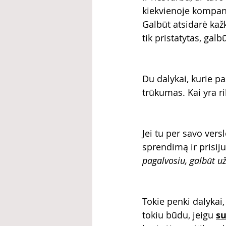
kiekvienoje kompani
Galbūt atsidarė kaž
tik pristatytas, gal
Du dalykai, kurie p
trūkumas. Kai yra ri
Jei tu per savo vers
sprendimą ir prisij
pagalvosiu, galbūt u
Tokie penki dalykai
tokiu būdu, jeigu 
su