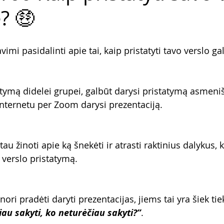
? 🤑
vimi pasidalinti apie tai, kaip pristatyti tavo verslo ga
atymą didelei grupei, galbūt darysi pristatymą asmeniš
nternetu per Zoom darysi prezentaciją.
au žinoti apie ką šnekėti ir atrasti raktinius dalykus, 
 verslo pristatymą.
ori pradėti daryti prezentacijas, jiems tai yra šiek tie
iau sakyti, ko neturėčiau sakyti?”
. 