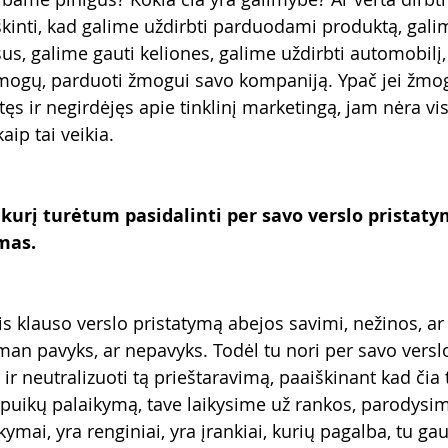
škinti, kad galime uždirbti parduodami produktą, galim
, galime gauti keliones, galime uždirbti automobilį, i
mogų, parduoti žmogui savo kompaniją. Ypač jei žmog
s ir negirdėjęs apie tinklinį marketingą, jam nėra vis
aip tai veikia. 
 kurį turėtum pasidalinti per savo verslo pristatym
ymas.
s klauso verslo pristatymą abejos savimi, nežinos, ar
man pavyks, ar nepavyks. Todėl tu nori per savo versl
r neutralizuoti tą prieštaravimą, paaiškinant kad čia 
e puikų palaikymą, tave laikysime už rankos, parodysim
kymai, yra renginiai, yra įrankiai, kurių pagalba, tu gau