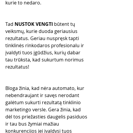
kurie to nedaro.
Tad 
NUSTOK VENGTI
 būtent tų 
veiksmų, kurie duoda geriausius 
rezultatus. Geriau nuspręsk tapti 
tinklinės rinkodaros profesionalu ir 
įvaldyti tuos įgūdžius, kurių dabar 
tau trūksta, kad sukurtum norimus 
rezultatus!
Bloga žinia, kad nėra automato, kur 
nebendraujant ir savęs nerodant 
galėtum sukurti rezultatą tinklinio 
marketingo versle. Gera žinia, kad 
dėl tos priežasties daugelis pasiduos 
ir tau bus žymiai mažiau 
konkurencijos jei įvaldysi tuos 