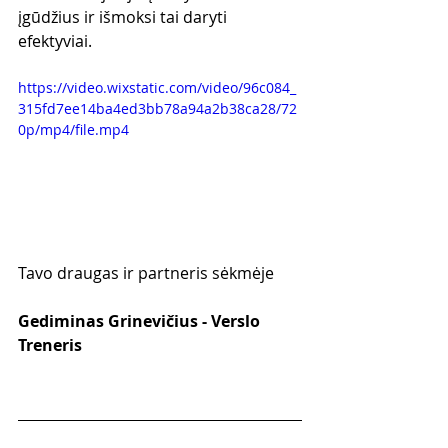
įgūdžius ir išmoksi tai daryti 
efektyviai.
https://video.wixstatic.com/video/96c084_
315fd7ee14ba4ed3bb78a94a2b38ca28/72
0p/mp4/file.mp4
Tavo draugas ir partneris sėkmėje
Gediminas Grinevičius - Verslo 
Treneris