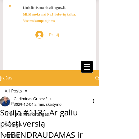
tinklinismarketingas.lt
MLM mokymai Nr.1 lietuvių kalba.
Visoms kompanijoms
Prisijungti
Įrašas
All Posts
Gediminas Grinevičius
All Posts
2024-12-04
2 min. skaitymo
Serija #1131 Ar galiu
Tinklinis Marketingas
plėsti verslą
Saviugda
NEBENDRAUDAMAS ir
turinys