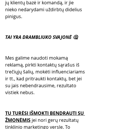
jų klientų bazė ir komandą, ir jie 
nieko nedarydami uždirbtų didelius 
pinigus.
TAI YRA DRAMBLIUKO SVAJONĖ 🤔
Mes galime naudoti mokamą 
reklamą, pirkti kontaktų sąrašus iš 
trečiųjų šalių, mokėti influenciariams 
ir tt., kad pritraukti kontaktų, bet jei 
su jais nebendrausime, rezultato 
vistiek nebus.
TU TURĖSI IŠMOKTI BENDRAUTI SU 
ŽMONĖMIS
 jei nori gerų rezultatų 
tinklinio marketingo versle. To 