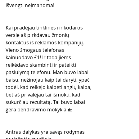
išvengti neįmanoma!
Kai pradėjau tinklinės rinkodaros 
versle aš pirkdavau žmonių 
kontaktus iš reklamos kompanijų. 
Vieno žmogaus telefonas 
kainuodavo £1! Ir tada jiems 
reikėdavo skambinti ir pateikti 
pasiūlymą telefonu. Man buvo labai 
baisu, nežinojau kaip tai daryti, ypač 
todėl, kad reikėjo kalbėti anglų kalba, 
bet aš privalėjau tai išmokti, kad 
sukurčiau rezultatą. Tai buvo labai 
gera bendravimo mokykla 🎒 
Antras dalykas yra savęs rodymas 