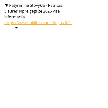
🌴 Patyriminė Stovykla - Retritas 
Šiaurės Kipre gegužę 2025 visa 
informacija 
https://www.tinklinismarketingas.lt/ki
pras
  🌴 
📚 Knyga "Tinklinės Rinkodaros 
Vadovas" čia 
https://www.tinklinismarketingas.lt/ti
nklinesrinkodarosvadovas
  📚
🔝🔝🔝 Prisijunk prie Numeris 
#1
Tinklinio Marketingo mokymų  
bendruomenės Lietuvoje -  
Čempionų Lyga čia 
http://cempionulyga.lt/
  ir sukurk 
PROVERŽĮ savo versle! 🔝🔝🔝  