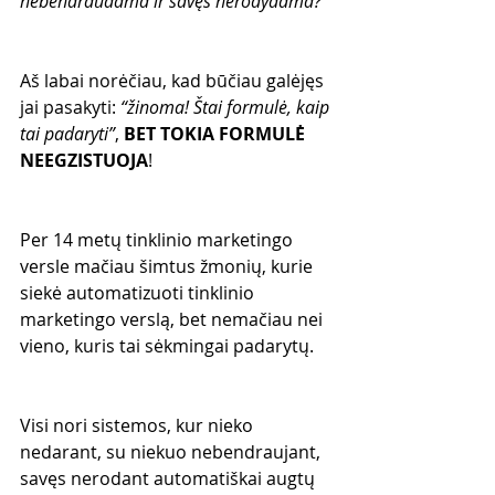
nebendraudama ir savęs nerodydama?”
Aš labai norėčiau, kad būčiau galėjęs 
jai pasakyti: 
“žinoma! Štai formulė, kaip 
tai padaryti”
, 
BET TOKIA FORMULĖ 
NEEGZISTUOJA
!
Per 14 metų tinklinio marketingo 
versle mačiau šimtus žmonių, kurie 
siekė automatizuoti tinklinio 
marketingo verslą, bet nemačiau nei 
vieno, kuris tai sėkmingai padarytų.
Visi nori sistemos, kur nieko 
nedarant, su niekuo nebendraujant, 
savęs nerodant automatiškai augtų 