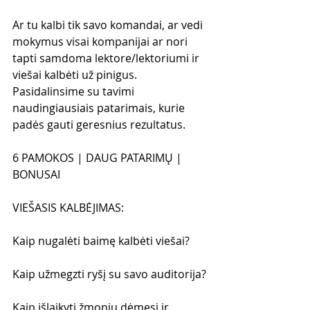
Ar tu kalbi tik savo komandai, ar vedi 
mokymus visai kompanijai ar nori 
tapti samdoma lektore/lektoriumi ir 
viešai kalbėti už pinigus. 
Pasidalinsime su tavimi 
naudingiausiais patarimais, kurie 
padės gauti geresnius rezultatus.
6 PAMOKOS | DAUG PATARIMŲ | 
BONUSAI
VIEŠASIS KALBĖJIMAS:
Kaip nugalėti baimę kalbėti viešai?
Kaip užmegzti ryšį su savo auditorija?
Kaip išlaikyti žmonių dėmesį ir 