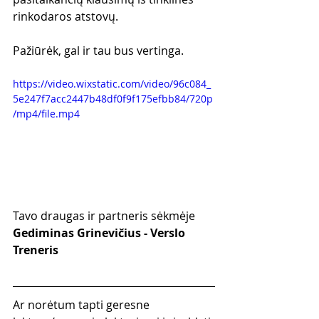
rinkodaros atstovų.
Pažiūrėk, gal ir tau bus vertinga.
https://video.wixstatic.com/video/96c084_
5e247f7acc2447b48df0f9f175efbb84/720p
/mp4/file.mp4
Tavo draugas ir partneris sėkmėje
Gediminas Grinevičius - Verslo 
Treneris
Ar norėtum tapti geresne 