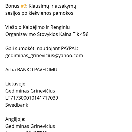
Bonus 
#3
: Klausimų ir atsakymų 
sesijos po kiekvienos pamokos.
Viešojo Kalbėjimo ir Renginių 
Organizavimo Stovyklos Kaina Tik 45€
Gali sumokėti naudojant PAYPAL: 
gediminas_grinevicius@yahoo.com 
Arba BANKO PAVEDIMU:
Lietuvoje:
Gediminas Grinevičius
LT717300010141717039
Swedbank
Anglijoje:
Gediminas Grinevicius