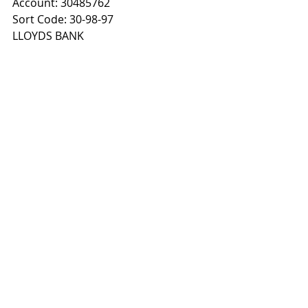
Account: 30485762
Sort Code: 30-98-97
LLOYDS BANK
Kai sumokėsi atsiųsk man 
apmokėjimo nuotrauką ir savo 
elektroninio pašto adresą į mano 
Facebook 
www.facebook.com/gediminas.grinevi
cius
 ir paprašyk, kad pridėčiau tave 
prie “Viešojo Kalbėjimo ir Renginių 
Organizavimo Stovykla" grupės.
(Viešojo Kalbėjimo Stovykla tai 
įrašytas kursas. Įsigijus šį kursą iš 
karto gausi prieiga prie visų pamokų 
ir prieiga tau liks visam laikui)
Jei turi klausimų rašyk man - su 