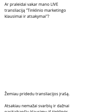
Ar praleidai vakar mano LIVE 
transliaciją "Tinklinio marketingo 
klausimai ir atsakymai"?
Žemiau pridedu transliacijos įrašą.
Atsakiau nemažai svarbių ir dažnai 
pasitaikančių klausimų iš tinklinės 