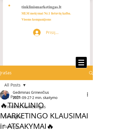
tinklinismarketingas.lt
MLM mokymai Nr.1 lietuvių kalba.
Visoms kompanijoms
Prisijungti
Įrašas
All Posts
Gediminas Grinevičius
All Posts
2021-09-27
2 min. skaitymo
🔥TINKLINIO
Tinklinis Marketingas
MARKETINGO KLAUSIMAI
Saviugda
ir ATSAKYMAI🔥
turinys