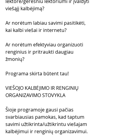
lektore/geresniu lektoriumi ir įvaldyti 
viešąjį kalbėjimą?
Ar norėtum labiau savimi pasitikėti, 
kai kalbi viešai ir internetu?
Ar norėtum efektyviau organizuoti 
renginius ir pritraukti daugiau 
žmonių?
Programa skirta būtent tau!
VIEŠOJO KALBĖJIMO IR RENGINIŲ 
ORGANIZAVIMO STOVYKLA
Šioje programoje gausi pačias 
svarbiausias pamokas, kad taptum 
savimi užtikrinta/užtikrintu viešajam 
kalbėjimui ir renginių organizavimui.