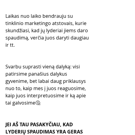
Laikas nuo laiko bendrauju su 
tinklinio marketingo atstovais, kurie 
skundžiasi, kad jų lyderiai jiems daro 
spaudimą, verčia juos daryti daugiau 
ir tt.
Svarbu suprasti vieną dalyką: visi 
patirsime panašius dalykus 
gyvenime, bet labai daug priklausys 
nuo to, kaip mes į juos reaguosime, 
kaip juos interpretuosime ir ką apie 
tai galvosime🤔
JEI AŠ TAU PASAKYČIAU, KAD 
LYDERIŲ SPAUDIMAS YRA GERAS 