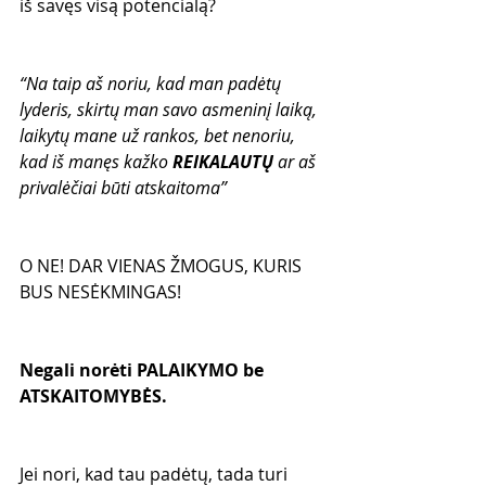
iš savęs visą potencialą?
“Na taip aš noriu, kad man padėtų 
lyderis, skirtų man savo asmeninį laiką, 
laikytų mane už rankos, bet nenoriu, 
kad iš manęs kažko 
REIKALAUTŲ
 ar aš 
privalėčiai būti atskaitoma”
O NE! DAR VIENAS ŽMOGUS, KURIS 
BUS NESĖKMINGAS!
Negali norėti PALAIKYMO be 
ATSKAITOMYBĖS.
Jei nori, kad tau padėtų, tada turi 