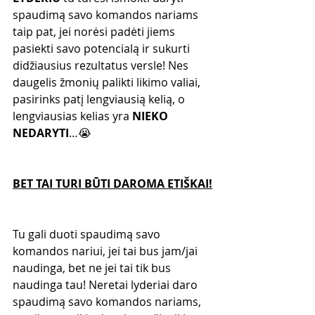
spaudimą savo komandos nariams 
taip pat, jei norėsi padėti jiems 
pasiekti savo potencialą ir sukurti 
didžiausius rezultatus versle! Nes 
daugelis žmonių palikti likimo valiai, 
pasirinks patį lengviausią kelią, o 
lengviausias kelias yra 
NIEKO 
NEDARYTI
…😭
BET TAI TURI BŪTI DAROMA ETIŠKAI!
Tu gali duoti spaudimą savo 
komandos nariui, jei tai bus jam/jai 
naudinga, bet ne jei tai tik bus 
naudinga tau! Neretai lyderiai daro 
spaudimą savo komandos nariams, 