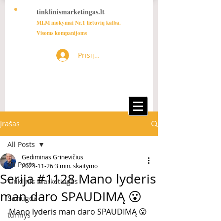
tinklinismarketingas.lt
MLM mokymai Nr.1 lietuvių kalba.
Visoms kompanijoms
Prisijungti
Įrašas
All Posts
Gediminas Grinevičius
All Posts
2024-11-26
3 min. skaitymo
Serija #1128 Mano lyderis
Tinklinis Marketingas
man daro SPAUDIMĄ 😮
Saviugda
Mano lyderis man daro SPAUDIMĄ 😮
turinys