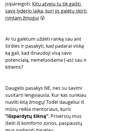
įsipareigoti. 
Kitu atveju tu tik gaišti 
savo lyderio laiką, kurį jis galėtų skirti 
rimtam žmogui
 😮
Ar tu galėtum uždėti ranką sau ant 
širdies ir pasakyti, kad padarai viską 
ką gali, kad išnaudoji visą savo 
potencialą, nemeluodama (-as) sau ir 
kitiems?
Daugelis pasakys NE, nes su savimi 
susitarti lengviausia. Kur kas sunkiau 
nuvilti kitą žmogų! Todėl daugeliui iš 
mūsų reikia mentoriaus, kuris 
“išspardytų šikną”
. Priverstų mus 
išeiti iš komforto zonos, paspaustų 
mus padaryti daugiau.