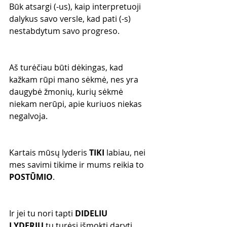
Būk atsargi (-us), kaip interpretuoji 
dalykus savo versle, kad pati (-s) 
nestabdytum savo progreso.
Aš turėčiau būti dėkingas, kad 
kažkam rūpi mano sėkmė, nes yra 
daugybė žmonių, kurių sėkmė 
niekam nerūpi, apie kuriuos niekas 
negalvoja. 
Kartais mūsų lyderis 
TIKI
 labiau, nei 
mes savimi tikime ir mums reikia to 
POSTŪMIO
.
Ir jei tu nori tapti 
DIDELIU 
LYDERIU
 tu turėsi išmokti daryti 