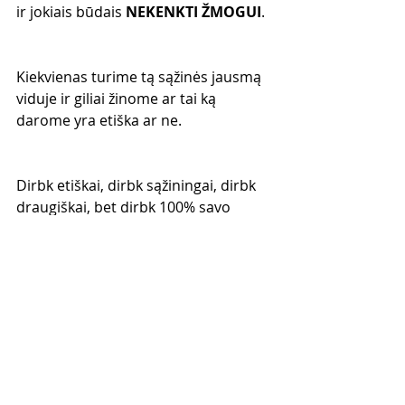
ir jokiais būdais 
NEKENKTI ŽMOGUI
.
Kiekvienas turime tą sąžinės jausmą 
viduje ir giliai žinome ar tai ką 
darome yra etiška ar ne.
Dirbk etiškai, dirbk sąžiningai, dirbk 
draugiškai, bet dirbk 100% savo 
potencialo!
https://video.wixstatic.com/video/96c084_
04b14f9b582d48698b19cd0bbbe8337d/72
0p/mp4/file.mp4