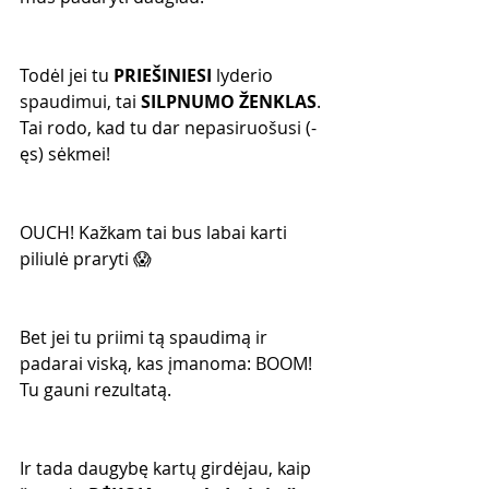
Todėl jei tu 
PRIEŠINIESI
 lyderio 
spaudimui, tai 
SILPNUMO ŽENKLAS
. 
Tai rodo, kad tu dar nepasiruošusi (-
ęs) sėkmei!
OUCH! Kažkam tai bus labai karti 
piliulė praryti 😱
Bet jei tu priimi tą spaudimą ir 
padarai viską, kas įmanoma: BOOM! 
Tu gauni rezultatą.
Ir tada daugybę kartų girdėjau, kaip 