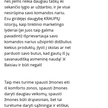
nes jiems reikia daugiau taškų iki 
sekančio lygio ar uždarbio, ir jie visai 
nesirūpina savo komandos nariu. 
Esu girdėjęs daugybę KRAUPIŲ 
istorijų, kaip tinklinio marketingo 
lyderiai (jei juos taip galima 
pavadinti) išprievartauja savo 
komandos narius užsipirkti didžiulius 
kiekius produktų, įlysti į skolas ar net 
parduoti savo butus, kad gautų iš jų 
savanaudišką asmeninę naudą! ☠️ 
Baisiau ir būti negali! 
Taip mes turime spausti žmones eiti 
iš komforto zonos, spausti žmones 
daryti daugiau veiksmų, spausti 
žmones būti drąsesniais, bet tai 
turėtume daryti sąžiningai ir etiškai, 