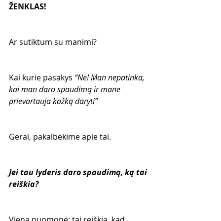
ŽENKLAS!
Ar sutiktum su manimi?
Kai kurie pasakys 
“Ne! Man nepatinka, 
kai man daro spaudimą ir mane 
prievartauja kažką daryti”
Gerai, pakalbėkime apie tai.
Jei tau lyderis daro spaudimą, ką tai 
reiškia?
Viena nuomonė: tai reiškia, kad 