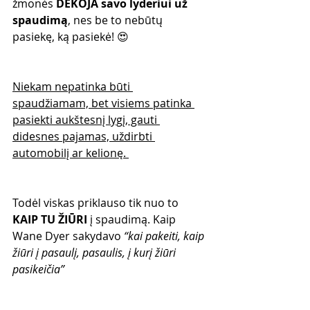
žmonės 
DĖKOJA savo lyderiui už 
spaudimą
, nes be to nebūtų 
pasiekę, ką pasiekė! 😍
Niekam nepatinka būti 
spaudžiamam, bet visiems patinka 
pasiekti aukštesnį lygį, gauti 
didesnes pajamas, uždirbti 
automobilį ar kelionę. 
Todėl viskas priklauso tik nuo to 
KAIP TU ŽIŪRI
 į spaudimą. Kaip 
Wane Dyer sakydavo 
“kai pakeiti, kaip 
žiūri į pasaulį, pasaulis, į kurį žiūri 
pasikeičia”