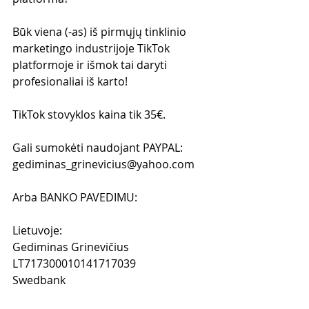
Būk viena (-as) iš pirmųjų tinklinio 
marketingo industrijoje TikTok 
platformoje ir išmok tai daryti 
profesionaliai iš karto!
TikTok stovyklos kaina tik 35€.
Gali sumokėti naudojant PAYPAL:
gediminas_grinevicius@yahoo.com
Arba BANKO PAVEDIMU:
​Lietuvoje:
Gediminas Grinevičius
LT717300010141717039
Swedbank