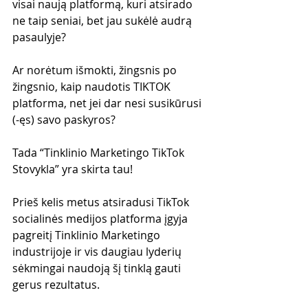
visai naują platformą, kuri atsirado 
ne taip seniai, bet jau sukėlė audrą 
pasaulyje?
Ar norėtum išmokti, žingsnis po 
žingsnio, kaip naudotis TIKTOK 
platforma, net jei dar nesi susikūrusi 
(-ęs) savo paskyros?
Tada “Tinklinio Marketingo TikTok 
Stovykla” yra skirta tau!
Prieš kelis metus atsiradusi TikTok 
socialinės medijos platforma įgyja 
pagreitį Tinklinio Marketingo 
industrijoje ir vis daugiau lyderių 
sėkmingai naudoją šį tinklą gauti 
gerus rezultatus.