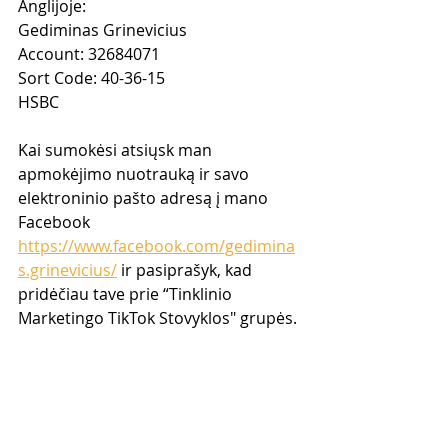
Anglijoje:
Gediminas Grinevicius
Account: 32684071
Sort Code: 40-36-15
HSBC
Kai sumokėsi atsiųsk man 
apmokėjimo nuotrauką ir savo 
elektroninio pašto adresą į mano 
Facebook 
https://www.facebook.com/gedimina
s.grinevicius/
 ir pasiprašyk, kad 
pridėčiau tave prie “Tinklinio 
Marketingo TikTok Stovyklos" grupės.
Jei turi klausimų rašyk man - su 
malonumu atsakysiu.
Iki pasimatymo online konferencijoje!