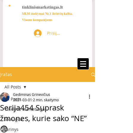
tinklinismarketingas.lt
MLM mokymai Nr.1 lietuvių kalba.
Visoms kompanijoms
Prisijungti
Įrašas
All Posts
Gediminas Grinevičius
All Posts
2021-03-01
2 min. skaitymo
Serija454 Suprask
Tinklinis Marketingas
žmones, kurie sako “NE”
Saviugda
😨
turinys