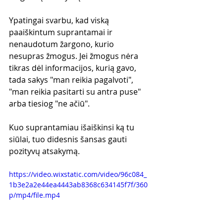
Ypatingai svarbu, kad viską 
paaiškintum suprantamai ir  
nenaudotum žargono, kurio 
nesupras žmogus. Jei žmogus nėra 
tikras dėl informacijos, kurią gavo, 
tada sakys "man reikia pagalvoti", 
"man reikia pasitarti su antra puse" 
arba tiesiog "ne ačiū".
Kuo suprantamiau išaiškinsi ką tu 
siūlai, tuo didesnis šansas gauti 
pozityvų atsakymą.
https://video.wixstatic.com/video/96c084_
1b3e2a2e44ea4443ab8368c634145f7f/360
p/mp4/file.mp4