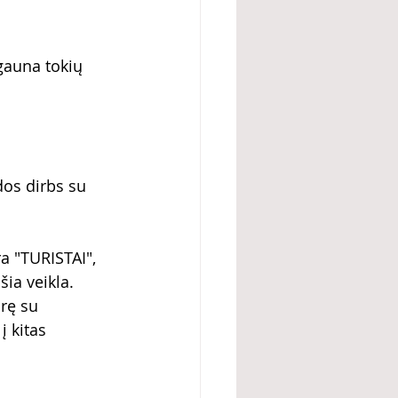
gauna tokių 
dos dirbs su 
a "TURISTAI", 
ia veikla. 
rę su 
į kitas 