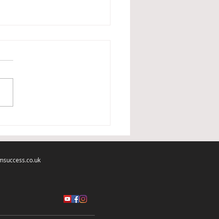
 postai neduoda
tatų
msuccess.co.uk