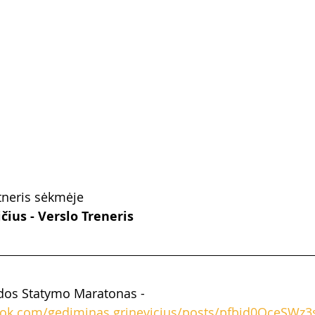
tneris sėkmėje
ius - Verslo Treneris
os Statymo Maratonas - 
ook.com/gediminas.grinevicius/posts/pfbid0QceSWz