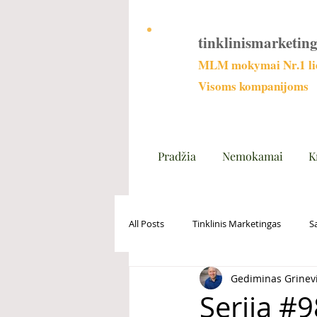
tinklinismarketing
MLM mokymai Nr.1 lie
Visoms kompanijoms
Pradžia
Nemokamai
K
All Posts
Tinklinis Marketingas
S
Gediminas Grinev
Serija #