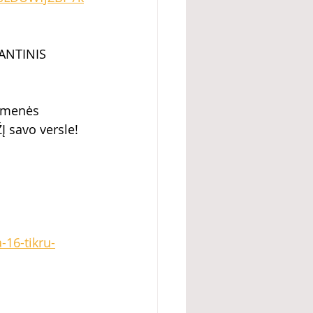
ANTINIS 
omenės 
Į savo versle! 
-16-tikru-