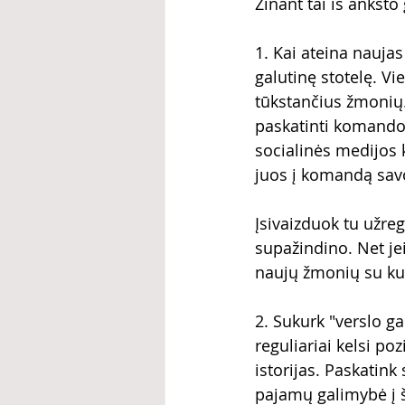
Žinant tai iš ankst
1. Kai ateina naujas
galutinę stotelę. Vi
tūkstančius žmonių.
paskatinti komandos
socialinės medijos k
juos į komandą sav
Įsivaizduok tu užre
supažindino. Net je
naujų žmonių su kuri
2. Sukurk "verslo ga
reguliariai kelsi p
istorijas. Paskati
pajamų galimybė į š