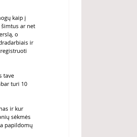
ogų kaip į 
 šimtus ar net 
rslą, o 
radarbiais ir 
registruoti 
s tave 
bar turi 10 
as ir kur 
monių sėkmės 
na papildomų 