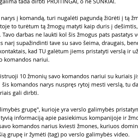
o galima tada dirbti PROITINGAI, o ne SUNKIAI.
 narys į komandą, turi nugalėti pagundą žiūrėti į tą žm
etoje to turėtum tą žmogų matyti kaip duris į dešimtis,
 Tavo darbas ne laukti kol šis žmogus pats pastatys ve
 narį supažindinti tave su savo šeima, draugais, bend
ontaktais, kad TU galėtum jiems pristatyti verslą ir už
o komandos nariui. 
gistruoji 10 žmonių savo komandos nariui su kuriais ji
i šis komandos narys nuspręs rytoj mesti verslą, tu da
ais gali dirbti.
limybės grupę", kurioje yra verslo galimybės pristatym
ozityvią informaciją apie pasiekimus kompanijoje ir ž
nk savo komandos narius kviesti žmones, kuriuos domi
ią grupę ir žymėti (tag) po verslo galimybės video.