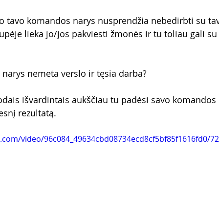
iko tavo komandos narys nusprendžia nebedirbti su ta
pėje lieka jo/jos pakviesti žmonės ir tu toliau gali su j
narys nemeta verslo ir tęsia darba?
dais išvardintais aukščiau tu padėsi savo komandos n
esnį rezultatą.
tic.com/video/96c084_49634cbd08734ecd8cf5bf85f1616fd0/7