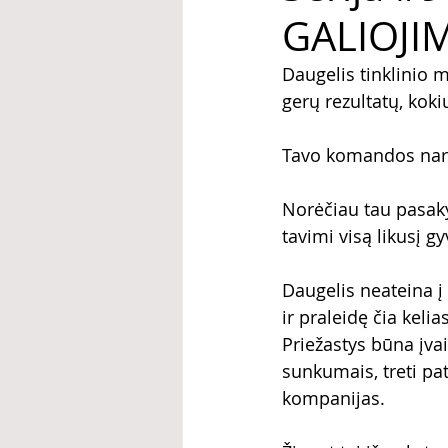
GALIOJI
Daugelis tinklinio 
gerų rezultatų, koki
Tavo komandos nari
Norėčiau tau pasaky
tavimi visą likusį g
Daugelis neateina į 
ir praleidę čia keli
Priežastys būna įvai
sunkumais, treti pati
kompanijas.