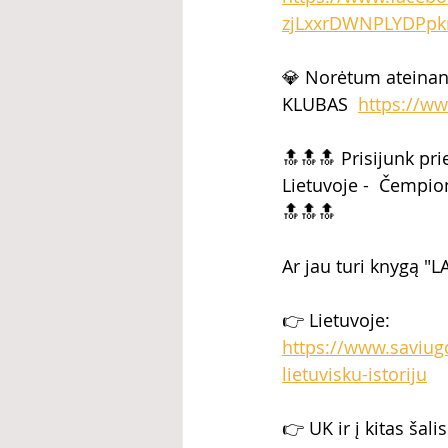
zjLxxrDWNPLYDPpk
💎 Norėtum ateinan
KLUBAS  
https://ww
🔝🔝🔝 Prisijunk pr
Lietuvoje -  Čempio
🔝🔝🔝  
Ar jau turi knygą "LA
👉 Lietuvoje: 
https://www.saviugd
lietuvisku-istoriju
👉 UK ir į kitas šalis 