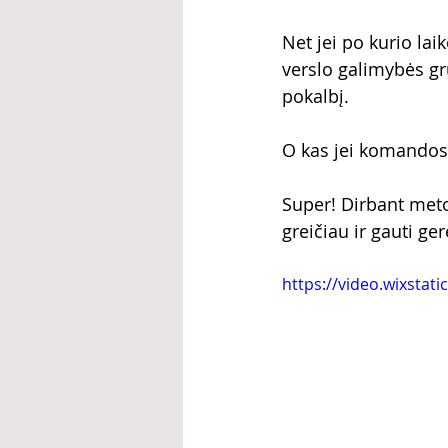
Net jei po kurio la
verslo galimybės gru
pokalbį.
O kas jei komandos 
Super! Dirbant meto
greičiau ir gauti ger
https://video.wixsta