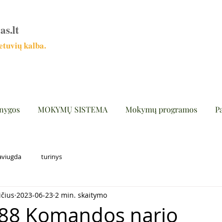
as.lt
tuvių kalba.
nygos
MOKYMŲ SISTEMA
Mokymų programos
P
aviugda
turinys
ičius
2023-06-23
2 min. skaitymo
988 Komandos nario