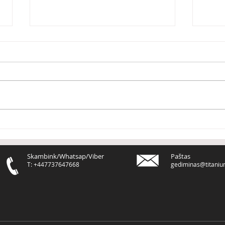
Du būdai statyti savo verslą
Mano
rezul
Skambink/Whatsap/Viber
Paštas
T: +447737647668
gediminas@titaniu