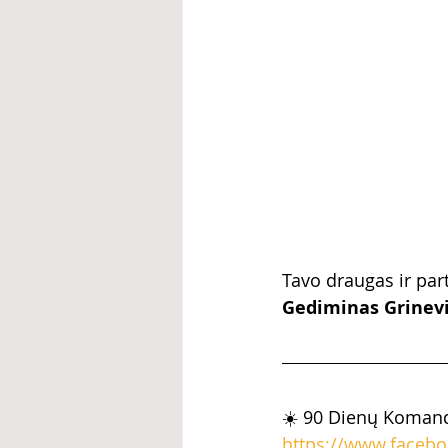
Tavo draugas ir par
Gediminas Grinevič
☀️ 90 Dienų Komand
https://www.faceb