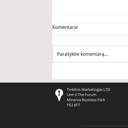
Komentarai
Parašykite komentarą...
PERFEKCIONIZMAS žudo
tavo PROGRESĄ
Tinklinis Marketingas LTD
Unit 6 The Forum
Minerva Business Park
PE2 6FT