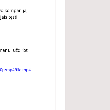
vo kompanija, 
ais tęsti 
ariui uždirbti 
20p/mp4/file.mp4