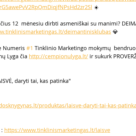
rG5awePvV2RpQmDiqjfNPsHd2zr2Sl
 ☀️
čius 12  mėnesiu dirbti asmeniškai su manimi? DEIM
w.tinklinismarketingas.lt/deimantinisklubas
 💎  
ie Numeris 
#1
 Tinklinio Marketingo mokymų  bendru
nų Lyga čia 
http://cempionulyga.lt/
 ir sukurk PROVERŽ
ISVĖ, daryti tai, kas patinka" 
osknygynas.lt/produktas/laisve-daryti-tai-kas-patinka
: 
https://www.tinklinismarketingas.lt/laisve