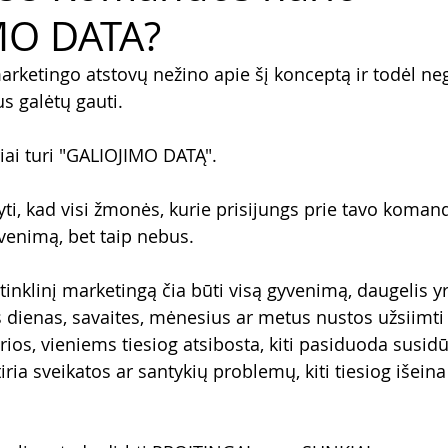
MO DATA?
marketingo atstovų nežino apie šį konceptą ir todėl ne
us galėtų gauti.
ai turi "GALIOJIMO DATĄ".
ti, kad visi žmonės, kurie prisijungs prie tavo koman
yvenimą, bet taip nebus.
tinklinį marketingą čia būti visą gyvenimą, daugelis yr
as dienas, savaites, mėnesius ar metus nustos užsiimti š
rios, vieniems tiesiog atsibosta, kiti pasiduoda susidū
ria sveikatos ar santykių problemų, kiti tiesiog išeina 