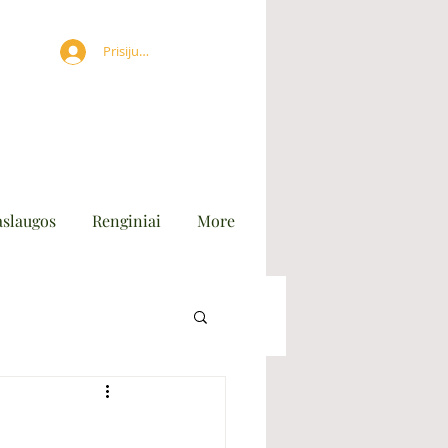
Prisijungti
aslaugos
Renginiai
More