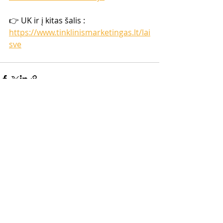
👉 UK ir į kitas šalis : 
https://www.tinklinismarketingas.lt/lai
sve
Naujausi įrašai
Rodyti viską