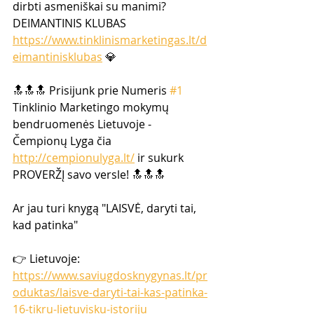
dirbti asmeniškai su manimi? 
DEIMANTINIS KLUBAS  
https://www.tinklinismarketingas.lt/d
eimantinisklubas
 💎  
🔝🔝🔝 Prisijunk prie Numeris 
#1
Tinklinio Marketingo mokymų  
bendruomenės Lietuvoje -  
Čempionų Lyga čia 
http://cempionulyga.lt/
 ir sukurk 
PROVERŽĮ savo versle! 🔝🔝🔝  
Ar jau turi knygą "LAISVĖ, daryti tai, 
kad patinka" 
👉 Lietuvoje: 
https://www.saviugdosknygynas.lt/pr
oduktas/laisve-daryti-tai-kas-patinka-
16-tikru-lietuvisku-istoriju