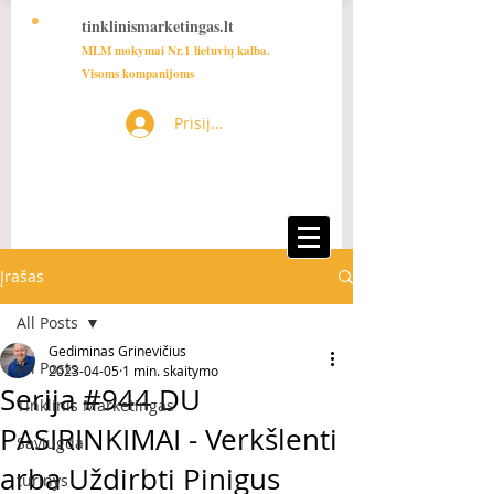
tinklinismarketingas.lt
MLM mokymai Nr.1 lietuvių kalba.
Visoms kompanijoms
Prisijungti
Įrašas
All Posts
Gediminas Grinevičius
All Posts
2023-04-05
1 min. skaitymo
Serija #944 DU
Tinklinis Marketingas
PASIRINKIMAI - Verkšlenti
Saviugda
arba Uždirbti Pinigus
turinys