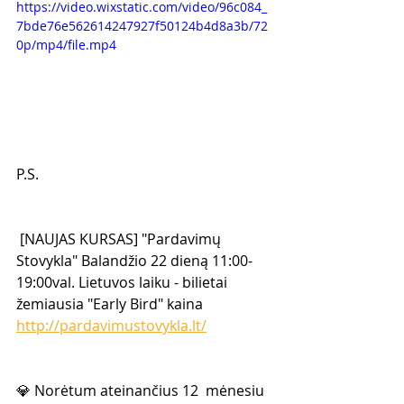
https://video.wixstatic.com/video/96c084_
7bde76e562614247927f50124b4d8a3b/72
0p/mp4/file.mp4
P.S.
 [NAUJAS KURSAS] "Pardavimų 
Stovykla" Balandžio 22 dieną 11:00-
19:00val. Lietuvos laiku - bilietai 
žemiausia "Early Bird" kaina 
http://pardavimustovykla.lt/
💎 Norėtum ateinančius 12  mėnesiu 