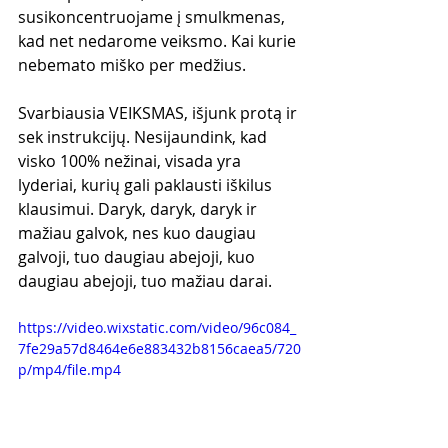
susikoncentruojame į smulkmenas, 
kad net nedarome veiksmo. Kai kurie 
nebemato miško per medžius. 
Svarbiausia VEIKSMAS, išjunk protą ir 
sek instrukcijų. Nesijaundink, kad 
visko 100% nežinai, visada yra 
lyderiai, kurių gali paklausti iškilus 
klausimui. Daryk, daryk, daryk ir 
mažiau galvok, nes kuo daugiau 
galvoji, tuo daugiau abejoji, kuo 
daugiau abejoji, tuo mažiau darai.
https://video.wixstatic.com/video/96c084_
7fe29a57d8464e6e883432b8156caea5/720
p/mp4/file.mp4