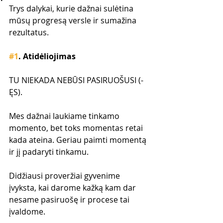
Trys dalykai, kurie dažnai sulėtina 
mūsų progresą versle ir sumažina 
rezultatus. 
#1
. Atidėliojimas
TU NIEKADA NEBŪSI PASIRUOŠUSI (-
ĘS).
Mes dažnai laukiame tinkamo 
momento, bet toks momentas retai 
kada ateina. Geriau paimti momentą 
ir jį padaryti tinkamu. 
Didžiausi proveržiai gyvenime 
įvyksta, kai darome kažką kam dar 
nesame pasiruošę ir procese tai 
įvaldome.