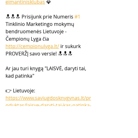
eimantinisklubas
 💎  
🔝🔝🔝 Prisijunk prie Numeris 
#1
Tinklinio Marketingo mokymų  
bendruomenės Lietuvoje -  
Čempionų Lyga čia 
http://cempionulyga.lt/
 ir sukurk 
PROVERŽĮ savo versle! 🔝🔝🔝  
Ar jau turi knygą "LAISVĖ, daryti tai, 
kad patinka" 
👉 Lietuvoje: 
https://www.saviugdosknygynas.lt/pr
oduktas/laisve-daryti-tai-kas-patinka-
16-tikru-lietuvisku-istoriju
👉 UK ir į kitas šalis : 
https://www.tinklinismarketingas.lt/lai