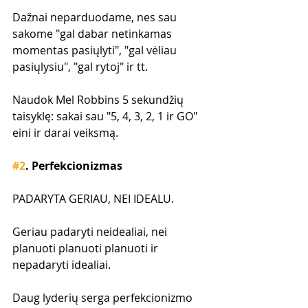
Dažnai neparduodame, nes sau 
sakome "gal dabar netinkamas 
momentas pasiųlyti", "gal vėliau 
pasiųlysiu", "gal rytoj" ir tt. 
Naudok Mel Robbins 5 sekundžių 
taisyklę: sakai sau "5, 4, 3, 2, 1 ir GO" 
eini ir darai veiksmą.
#2
. Perfekcionizmas
PADARYTA GERIAU, NEI IDEALU.
Geriau padaryti neidealiai, nei 
planuoti planuoti planuoti ir 
nepadaryti idealiai.
Daug lyderių serga perfekcionizmo 