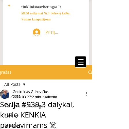
tinklinismarketingas.lt
MLM mokymai Nr.1 lietuvių kalba.
Visoms kompanijoms
Prisijungti
Įrašas
All Posts
Gediminas Grinevičius
All Posts
2023-03-27
2 min. skaitymo
Serija #939 3 dalykai,
Tinklinis Marketingas
kurie KENKIA
Saviugda
pardavimams ☠️
turinys