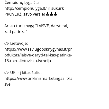
Čempionų Lyga čia 
http://cempionulyga.lt/ ir sukurk 
PROVERŽĮ savo versle! 🔝🔝🔝  
Ar jau turi knygą "LAISVĖ, daryti tai, 
kad patinka" 
👉 Lietuvoje: 
https://www.saviugdosknygynas.lt/pr
oduktas/laisve-daryti-tai-kas-patinka-
16-tikru-lietuvisku-istoriju 
👉 UK ir į kitas šalis : 
https://www.tinklinismarketingas.lt/lai
sve
žinutės
laiko planavimas
laiko valdymas
Tinklinis Marketingas