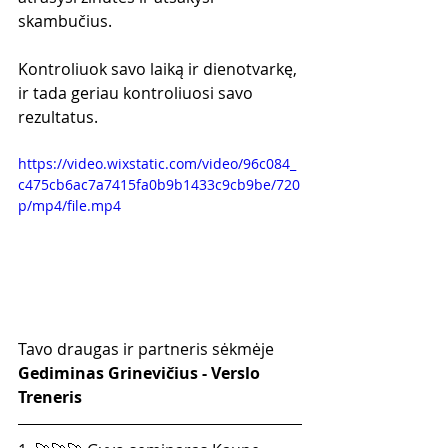
skambučius.
Kontroliuok savo laiką ir dienotvarkę, 
ir tada geriau kontroliuosi savo 
rezultatus.
https://video.wixstatic.com/video/96c084_
c475cb6ac7a7415fa0b9b1433c9cb9be/720
p/mp4/file.mp4
Tavo draugas ir partneris sėkmėje
Gediminas Grinevičius - Verslo 
Treneris