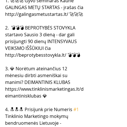
1. 🚀🚀🚀 Gyvo seminaras Kaune 
GALINGAS METŲ STARTAS - įrašas čia 
http://galingasmetustartas.lt/ 🚀🚀🚀
2.  💣💣💣 BEPROTYBĖS STOVYKLA 
startavo Sausio 3 dieną - dar gali  
prisijungti 90 dienų INTENSYVAUS 
VEIKSMO IŠŠŪKIUI čia  
http://beprotybesstovykla.lt/ 💣💣💣
3. 💎 Norėtum ateinančius 12  
mėnesiu dirbti asmeniškai su 
manimi? DEIMANTINIS KLUBAS  
https://www.tinklinismarketingas.lt/d
eimantinisklubas 💎  
4. 🔝🔝🔝 Prisijunk prie Numeris 
#1
Tinklinio Marketingo mokymų  
bendruomenės Lietuvoje -  