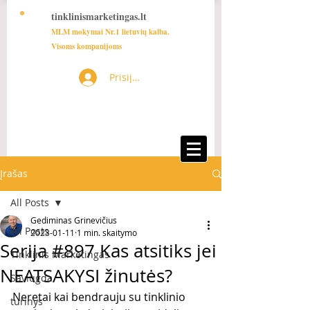
tinklinismarketingas.lt
MLM mokymai Nr.1 lietuvių kalba.
Visoms kompanijoms
Prisijungti
Įrašas
All Posts
Gediminas Grinevičius
All Posts
2023-01-11
1 min. skaitymo
Serija #897 Kas atsitiks jei
Tinklinis Marketingas
NEATSAKYSI žinutės?
Saviugda
Neretai kai bendrauju su tinklinio 
turinys