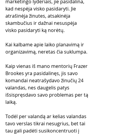
marketingo lyderiais, jie pasidalina, 
kad nespėja visko pasidaryti. Jie 
atrašinėja žinutes, atsakinėja 
skambučius ir dažnai nesuspėja 
visko pasidaryti ką norėtų. 
Kai kalbame apie laiko planavimą ir 
organizavimą, neretas čia suklumpa.
Kaip vienas iš mano mentorių Frazer 
Brookes yra pasidalinęs, jis savo 
komandai neatrašydavo žinučių 24 
valandas, nes daugelis patys 
išsispręsdavo savo problemas per tą 
laiką.
Todėl per valandą ar kelias valandas 
tavo verslas tikrai nesugrius, bet tai 
tau gali padėti susikoncentruoti į 