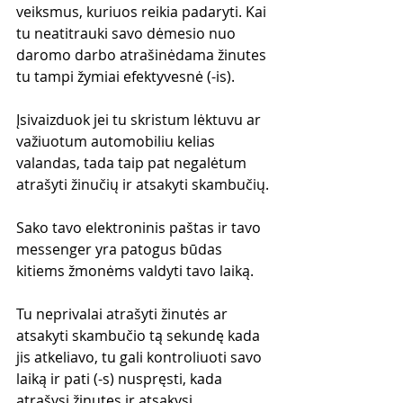
veiksmus, kuriuos reikia padaryti. Kai 
tu neatitrauki savo dėmesio nuo 
daromo darbo atrašinėdama žinutes 
tu tampi žymiai efektyvesnė (-is). 
Įsivaizduok jei tu skristum lėktuvu ar 
važiuotum automobiliu kelias 
valandas, tada taip pat negalėtum 
atrašyti žinučių ir atsakyti skambučių.
Sako tavo elektroninis paštas ir tavo 
messenger yra patogus būdas 
kitiems žmonėms valdyti tavo laiką. 
Tu neprivalai atrašyti žinutės ar 
atsakyti skambučio tą sekundę kada 
jis atkeliavo, tu gali kontroliuoti savo 
laiką ir pati (-s) nuspręsti, kada 
atrašysi žinutes ir atsakysi 