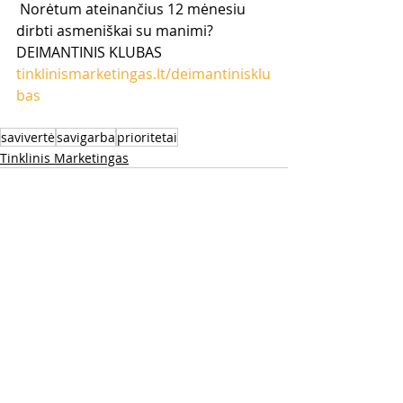
 Norėtum ateinančius 12 mėnesiu 
dirbti asmeniškai su manimi? 
DEIMANTINIS KLUBAS 
tinklinismarketingas.lt/deimantinisklu
bas
savivertė
savigarba
prioritetai
Tinklinis Marketingas
Naujausi įrašai
Rodyti viską