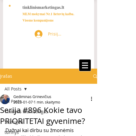
tinklinismarketingas.lt
MLM mokymai Nr.1 lietuvių kalba.
Visoms kompanijoms
Prisijungti
Įrašas
All Posts
Gediminas Grinevičius
All Posts
2023-01-07
1 min. skaitymo
Serija #896 Kokie tavo
Tinklinis Marketingas
PRIORITETAI gyvenime?
Saviugda
Dažnai kai dirbu su žmonėmis 
turinys