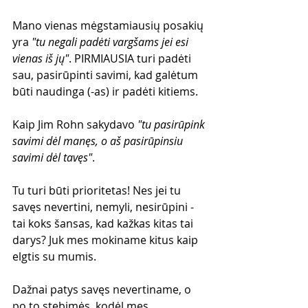
Mano vienas mėgstamiausių posakių 
yra 
"tu negali padėti vargšams jei esi 
vienas iš jų"
. PIRMIAUSIA turi padėti 
sau, pasirūpinti savimi, kad galėtum 
būti naudinga (-as) ir padėti kitiems.
Kaip Jim Rohn sakydavo 
"tu pasirūpink 
savimi dėl manęs, o aš pasirūpinsiu 
savimi dėl tavęs"
.
Tu turi būti prioritetas! Nes jei tu 
savęs nevertini, nemyli, nesirūpini - 
tai koks šansas, kad kažkas kitas tai 
darys? Juk mes mokiname kitus kaip 
elgtis su mumis.
Dažnai patys savęs nevertiname, o 
po to stebimės, kodėl mes 