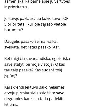
asmeniškai kalbame apie jų vertybes 
ir prioritetus.
Jei tavęs paklausčiau kokie tavo TOP 
5 prioritetai, kurioje sąrašo vietoje 
būtum tu?
Daugelis pasako šeima, vaikai, 
sveikata, bet retas pasako "Aš".
Bet taigi čia savanaudiška, egoistiška 
save statyti pirmoje vietoje? O kas 
tau taip pasakė? Kas sudarė tokį 
įspūdį?
Kai skrendi lėktuvu sako nelaimės 
atveju pirmiausiai užsidėkite savo 
deguonies kaukę, o tada padėkite 
kitiems.