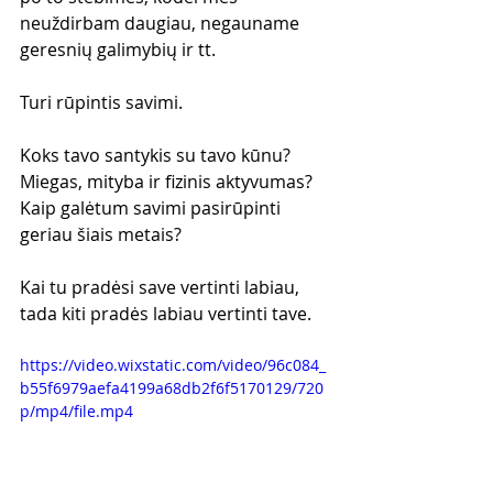
neuždirbam daugiau, negauname 
geresnių galimybių ir tt. 
Turi rūpintis savimi. 
Koks tavo santykis su tavo kūnu? 
Miegas, mityba ir fizinis aktyvumas? 
Kaip galėtum savimi pasirūpinti 
geriau šiais metais?
Kai tu pradėsi save vertinti labiau, 
tada kiti pradės labiau vertinti tave.
https://video.wixstatic.com/video/96c084_
b55f6979aefa4199a68db2f6f5170129/720
p/mp4/file.mp4