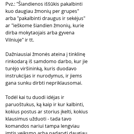
Pvz.: "Šiandienos iššūkis pakalbinti 
kuo daugiau žmonių per grupes" 
arba "pakalbinti draugus ir sekėjus" 
ar "ieškome šiandien žmonių, kurie 
dirba mokytaojais arba gyvena 
Vilniuje" ir tt.
Dažniausiai žmonės ateina į tinklinę 
rinkodarą iš samdomo darbo, kur jie 
turėjo viršininką, kuris duodavo 
instrukcijas ir nurodymus, ir jiems 
gana sunku dirbti nepriklausomai.
Todėl kai tu duodi idėjas ir 
paruoštukus, ką kaip ir kur kalbinti, 
kokius postus ar storius įkelti, kokius 
klausimus užduoti - tada tavo 
komandos nariui tampa lengviau 
imtis veiksmo arba padaryti daugiau 