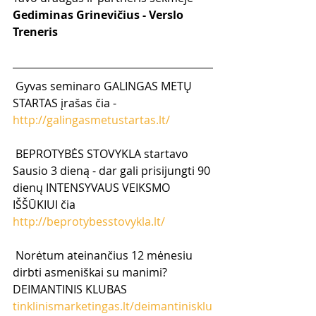
Gediminas Grinevičius - Verslo 
Treneris
 Gyvas seminaro GALINGAS METŲ 
STARTAS įrašas čia -  
http://galingasmetustartas.lt/
 BEPROTYBĖS STOVYKLA startavo 
Sausio 3 dieną - dar gali prisijungti 90 
dienų INTENSYVAUS VEIKSMO 
IŠŠŪKIUI čia 
http://beprotybesstovykla.lt/
 Norėtum ateinančius 12 mėnesiu 
dirbti asmeniškai su manimi? 
DEIMANTINIS KLUBAS 
tinklinismarketingas.lt/deimantinisklu