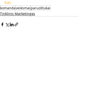
bas
komanda
veiksmai
paruoštukai
Tinklinis Marketingas
Naujausi įrašai
Rodyti viską