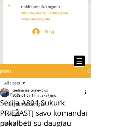
tinklinismarketingas.lt
MLM mokymai Nr.1 lietuvių kalba.
Visoms kompanijoms
Prisijungti
Įrašas
All Posts
Gediminas Grinevičius
All Posts
2023-01-07
1 min. skaitymo
Serija #894 Sukurk
Tinklinis Marketingas
PRIEŽASTĮ savo komandai
Saviugda
pakalbėti su daugiau
turinys