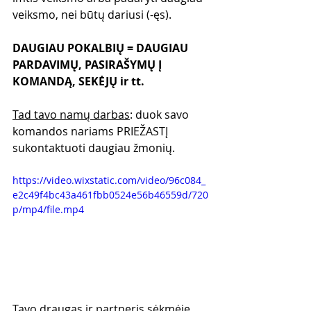
veiksmo, nei būtų dariusi (-ęs).
DAUGIAU POKALBIŲ = DAUGIAU 
PARDAVIMŲ, PASIRAŠYMŲ Į 
KOMANDĄ, SEKĖJŲ ir tt.
Tad tavo namų darbas
: duok savo 
komandos nariams PRIEŽASTĮ 
sukontaktuoti daugiau žmonių.
https://video.wixstatic.com/video/96c084_
e2c49f4bc43a461fbb0524e56b46559d/720
p/mp4/file.mp4
Tavo draugas ir partneris sėkmėje