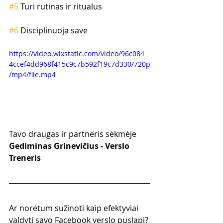
#5
 Turi rutinas ir ritualus
#6
 Disciplinuoja save
https://video.wixstatic.com/video/96c084_
4ccef4dd968f415c9c7b592f19c7d330/720p
/mp4/file.mp4
Tavo draugas ir partneris sėkmėje
Gediminas Grinevičius - Verslo 
Treneris
Ar norėtum sužinoti kaip efektyviai 
valdyti savo Facebook verslo puslapį?