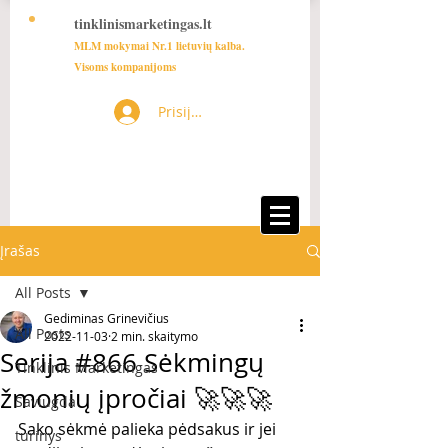
tinklinismarketingas.lt
MLM mokymai Nr.1 lietuvių kalba.
Visoms kompanijoms
Prisijungti
Įrašas
All Posts
Gediminas Grinevičius
All Posts
2022-11-03
2 min. skaitymo
Serija #866 Sėkmingų
Tinklinis Marketingas
žmonių įpročiai 🚀🚀🚀
Saviugda
Sako sėkmė palieka pėdsakus ir jei 
turinys