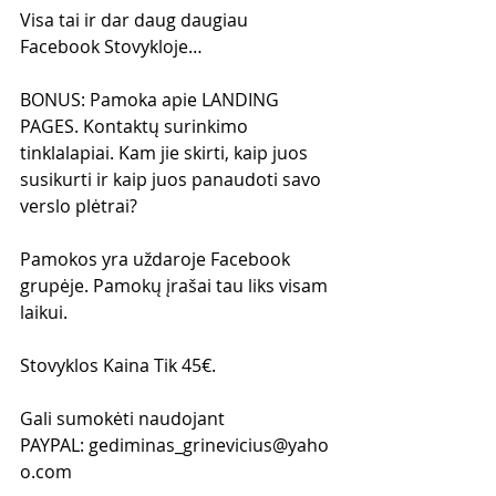
Visa tai ir dar daug daugiau 
Facebook Stovykloje…
BONUS: Pamoka apie LANDING 
PAGES. Kontaktų surinkimo 
tinklalapiai. Kam jie skirti, kaip juos 
susikurti ir kaip juos panaudoti savo 
verslo plėtrai?
Pamokos yra uždaroje Facebook 
grupėje. Pamokų įrašai tau liks visam 
laikui.
Stovyklos Kaina Tik 45€.
Gali sumokėti naudojant 
PAYPAL: gediminas_grinevicius@yaho
o.com 