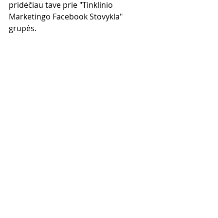
pridėčiau tave prie "Tinklinio 
Marketingo Facebook Stovykla" 
grupės.
Jei turi klausimų rašyk man - su 
malonumu atsakysiu. 
Iki pasimatymo FACEBOOK 
STOVYKLOJE!
(Facebook Stovykla tai įrašytas 
kursas. Įsigijus šį kursą iš karto gausi 
prieiga prie visų pamokų ir prieiga 
tau liks visam laikui)
Sužinok daugiau apie “Tinklinio 
Marketingo Facebook Stovyklą” čia: 
https://www.tinklinismarketingas.lt/fa