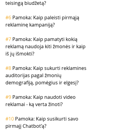
teisingą biudžetą?
#6
 Pamoka: Kaip paleisti pirmąją 
reklaminę kampaniją?
#7
 Pamoka: Kaip pamatyti kokią 
reklamą naudoja kiti žmonės ir kaip 
iš jų išmokti?
#8
 Pamoka: Kaip sukurti reklamines 
auditorijas pagal žmonių 
demografiją, pomėgius ir elgesį?
#9
 Pamoka: Kaip naudoti video 
reklamai - ką verta žinoti?
#10
 Pamoka: Kaip susikurti savo 
pirmajį Chatbot’ą?