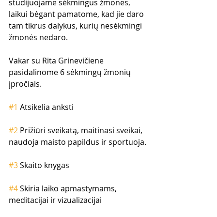
studijuojame sėkmingus žmones, 
laikui bėgant pamatome, kad jie daro 
tam tikrus dalykus, kurių nesėkmingi 
žmonės nedaro.
Vakar su Rita Grinevičiene 
pasidalinome 6 sėkmingų žmonių 
įpročiais. 
#1
 Atsikelia anksti
#2
 Prižiūri sveikatą, maitinasi sveikai, 
naudoja maisto papildus ir sportuoja.
#3
 Skaito knygas
#4
 Skiria laiko apmastymams, 
meditacijai ir vizualizacijai