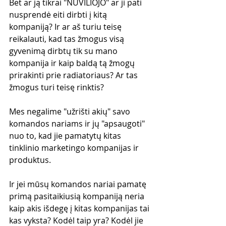
Bet ar ją tikrai "NUVILIOJO" ar ji pati 
nusprendė eiti dirbti į kitą 
kompaniją? Ir ar aš turiu teisę 
reikalauti, kad tas žmogus visą 
gyvenimą dirbtų tik su mano 
kompanija ir kaip baldą tą žmogų 
prirakinti prie radiatoriaus? Ar tas 
žmogus turi teisę rinktis?
Mes negalime "užrišti akių" savo 
komandos nariams ir jų "apsaugoti" 
nuo to, kad jie pamatytų kitas 
tinklinio marketingo kompanijas ir 
produktus. 
Ir jei mūsų komandos nariai pamatę 
primą pasitaikiusią kompaniją neria 
kaip akis išdegę į kitas kompanijas tai 
kas vyksta? Kodėl taip yra? Kodėl jie 