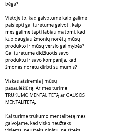
bėga?
Vietoje to, kad galvotume kaip galime 
paislėpti gal turėtume galvoti, kaip 
mes galime tapti labiau matomi, kad 
kuo daugiau žmonių norėtų mūsų 
produkto ir mūsų verslo galimybės? 
Gal turėtume didžiuotis savo 
produktu ir savo kompanija, kad 
žmonės norėtu dirbti su mumis?
Viskas atsiremia į mūsų 
pasaulėžiūrą. Ar mes turime 
TRŪKUMO MENTALITETĄ ar GAUSOS 
MENTALITETĄ. 
Kai turime trūkumo mentalitetą mes 
galvojame, kad visko neužteks 
visiems, neužteks pinigų, neužteks 