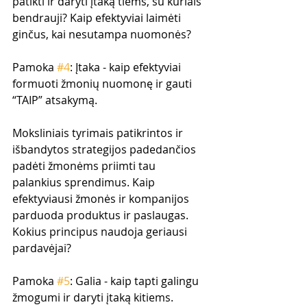
patikti ir daryti įtaką tiems, su kuriais 
bendrauji? Kaip efektyviai laimėti 
ginčus, kai nesutampa nuomonės?
Pamoka 
#4
: Įtaka - kaip efektyviai 
formuoti žmonių nuomonę ir gauti 
“TAIP” atsakymą.
Moksliniais tyrimais patikrintos ir 
išbandytos strategijos padedančios 
padėti žmonėms priimti tau 
palankius sprendimus. Kaip 
efektyviausi žmonės ir kompanijos 
parduoda produktus ir paslaugas. 
Kokius principus naudoja geriausi 
pardavėjai?
Pamoka 
#5
: Galia - kaip tapti galingu 
žmogumi ir daryti įtaką kitiems.