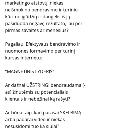
marketingo atstovų, niekas 
neišmokino bendravimo ir turinio 
kūrimo įgūdžių ir daugelis iš jų 
pasiduoda negavę rezultato, jau per 
pirmas savaites ar mėnesius?
Pagaliau! Efektyvaus bendravimo ir 
nuomonės formavimo per turinį 
kursas internetu:
“MAGNETINIS LYDERIS”
Ar dažnai UŽSTRINGI bendraudama (-
as) žinutėmis su potencialiais 
klientais ir nebežinai ką rašyti? 
Ar būna taip, kad parašai SKELBIMĄ 
arba padarai video ir niekas 
nesusidomi tuo ką siūlai?