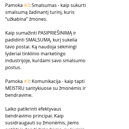
Pamoka 
#2
: Smalsumas - kaip sukurti 
smalsumą žadinantį turinį, kuris 
“užkabina” žmones.
Kaip sumažinti PASIPRIEŠINIMĄ ir 
padidinti SMALSUMĄ, kurį sukelia 
tavo postai. Ką naudoja sėkmingi 
lyderiai tinklinio marketingo 
industrijoje, kurdami savo smalsumo 
postus.
Pamoka 
#3
: Komunikacija - kaip tapti 
MEISTRU santykiuose su žmonėmis ir 
bendravime.
Laiko patikrinti efektyvaus 
bendravimo principai. Kaip 
susidraugauti su žmonėmis, jiems 