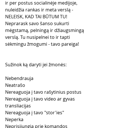
ir per postus socialinėje medijoje, 
nuleidžia rankas ir meta verslą - 
NELEISK, KAD TAI BŪTUM TU! 
Neprarask savo šanso sukurti 
mėgstamą, pelningą ir džiaugsmingą 
verslą. Tu nusipelnei to ir tapti 
sėkmingu žmogumi - tavo pareiga!
Sužinok ką daryti jei žmonės:
Nebendrauja
Neatrašo
Nereaguoja į tavo rašytinius postus
Nereaguoja į tavo video ar gyvas 
transliacijas
Nereaguoja į tavo "stor'ies"
Neperka
Neprisijungia prie komandos