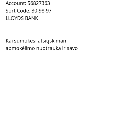
Account: 56827363
Sort Code: 30-98-97
LLOYDS BANK
Kai sumokėsi atsiųsk man 
apmokėjimo nuotrauką ir savo 
elektroninio pašto adresą į mano 
Facebook 
www.facebook.com/gediminas.grinevi
cius
 ir pasiprašyk, kad pridėčiau tave 
prie kurso internetu “MAGNETINIS 
LYDERIS" grupės.
Jei turi klausimų rašyk man - su 
malonumu atsakysiu.  
Iki pasimatymo kurso viduje!