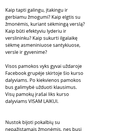
Kaip tapti galingu, įtakingu ir 
gerbiamu žmogumi? Kaip elgtis su 
žmonėmis, kuriant sėkmingą verslą? 
Kaip būti efektyviu lyderiu ir 
verslininku? Kaip sukurti ilgalaikę 
sėkmę asmeniniuose santykiuose, 
versle ir gyvenime?
Visos pamokos vyks gyvai uždaroje 
Facebook grupėje skirtoje šio kurso 
dalyviams. Po kiekvienos pamokos 
bus galimybė užduoti klausimus. 
Visų pamokų įrašai liks kurso 
dalyviams VISAM LAIKUI.
Nustok bijoti pokalbių su 
nepažįstamais žmonėmis, nes busi 