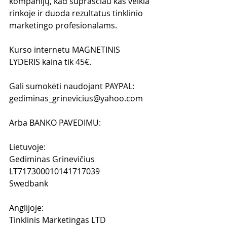
kompanijų, kad suprasčiau kas veikia 
rinkoje ir duoda rezultatus tinklinio 
marketingo profesionalams.
Kurso internetu MAGNETINIS 
LYDERIS kaina tik 45€.
Gali sumokėti naudojant PAYPAL: 
gediminas_grinevicius@yahoo.com 
Arba BANKO PAVEDIMU:
Lietuvoje: 
Gediminas Grinevičius
LT717300010141717039
Swedbank
Anglijoje:
Tinklinis Marketingas LTD