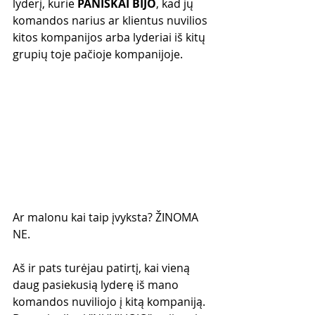
lyderį, kurie 
PANIŠKAI BIJO
, kad jų 
komandos narius ar klientus nuvilios 
kitos kompanijos arba lyderiai iš kitų 
grupių toje pačioje kompanijoje.
Ar malonu kai taip įvyksta? ŽINOMA 
NE. 
Aš ir pats turėjau patirtį, kai vieną 
daug pasiekusią lyderę iš mano 
komandos nuviliojo į kitą kompaniją. 