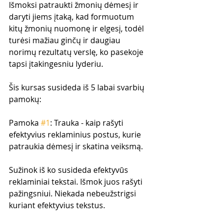
Išmoksi patraukti žmonių dėmesį ir 
daryti jiems įtaką, kad formuotum 
kitų žmonių nuomonę ir elgesį, todėl 
turėsi mažiau ginčų ir daugiau 
norimų rezultatų verslę, ko pasekoje 
tapsi įtakingesniu lyderiu.
Šis kursas susideda iš 5 labai svarbių 
pamokų:
Pamoka 
#1
: Trauka - kaip rašyti 
efektyvius reklaminius postus, kurie 
patraukia dėmesį ir skatina veiksmą.
Sužinok iš ko susideda efektyvūs 
reklaminiai tekstai. Išmok juos rašyti 
pažingsniui. Niekada nebeužstrigsi 
kuriant efektyvius tekstus.