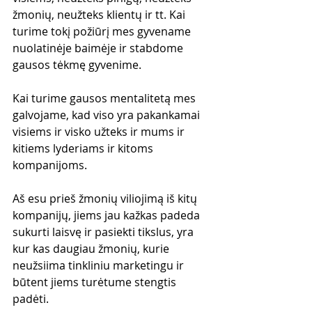
žmonių, neužteks klientų ir tt. Kai 
turime tokį požiūrį mes gyvename 
nuolatinėje baimėje ir stabdome 
gausos tėkmę gyvenime. 
Kai turime gausos mentalitetą mes 
galvojame, kad viso yra pakankamai 
visiems ir visko užteks ir mums ir 
kitiems lyderiams ir kitoms 
kompanijoms.
Aš esu prieš žmonių viliojimą iš kitų 
kompanijų, jiems jau kažkas padeda 
sukurti laisvę ir pasiekti tikslus, yra 
kur kas daugiau žmonių, kurie 
neužsiima tinkliniu marketingu ir 
būtent jiems turėtume stengtis 
padėti.