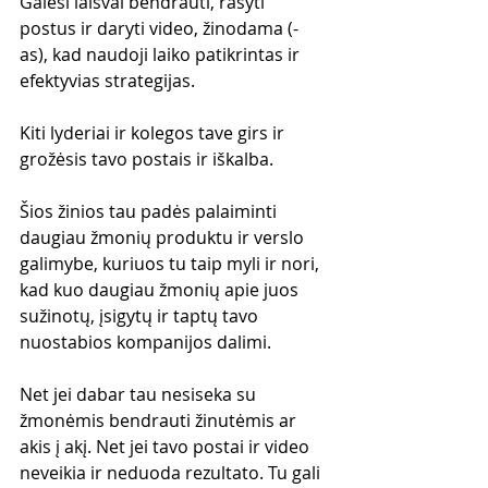
Galėsi laisvai bendrauti, rašyti 
postus ir daryti video, žinodama (-
as), kad naudoji laiko patikrintas ir 
efektyvias strategijas.
Kiti lyderiai ir kolegos tave girs ir 
grožėsis tavo postais ir iškalba.
Šios žinios tau padės palaiminti 
daugiau žmonių produktu ir verslo 
galimybe, kuriuos tu taip myli ir nori, 
kad kuo daugiau žmonių apie juos 
sužinotų, įsigytų ir taptų tavo 
nuostabios kompanijos dalimi.
Net jei dabar tau nesiseka su 
žmonėmis bendrauti žinutėmis ar 
akis į akį. Net jei tavo postai ir video 
neveikia ir neduoda rezultato. Tu gali 