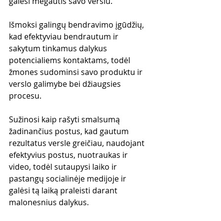
galėsi mėgautis savo verslu.
Išmoksi galingų bendravimo įgūdžių, 
kad efektyviau bendrautum ir 
sakytum tinkamus dalykus 
potencialiems kontaktams, todėl 
žmones sudominsi savo produktu ir 
verslo galimybe bei džiaugsies 
procesu.
Sužinosi kaip rašyti smalsumą 
žadinančius postus, kad gautum 
rezultatus versle greičiau, naudojant 
efektyvius postus, nuotraukas ir 
video, todėl sutaupysi laiko ir 
pastangų socialinėje medijoje ir 
galėsi tą laiką praleisti darant 
malonesnius dalykus.