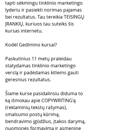
tapti sėkmingu tinklinio marketingo 
lyderiu ir pasiekti norimas pajamas 
bei rezultatus. Tau tereikia TEISINGŲ 
ĮRANKIŲ, kuriuos tau suteiks šis 
kursas internetu.
Kodėl Gedimino kursai?
Paskutinius 11 metų praleidau 
statydamas tinklinio marketingo 
verslą ir padėdamas kitiems gauti 
geresnius rezultatus. 
Šiame kurse pasidalinsiu diduma to 
ką išmokau apie COPYWRITING’ą 
(reklaminių tekstų rašymas), 
smalsumo postų kūrimą, 
bendravimo įgūdžius, įtakos darymą, 
nuomonės formavimą ir asmeninę 