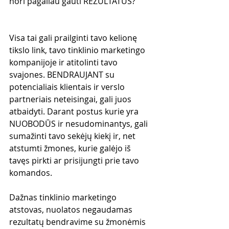
nori pagaliau gauti REZULTATUS?
Visa tai gali prailginti tavo kelionę 
tikslo link, tavo tinklinio marketingo 
kompanijoje ir atitolinti tavo 
svajones. BENDRAUJANT su 
potencialiais klientais ir verslo 
partneriais neteisingai, gali juos 
atbaidyti. Darant postus kurie yra 
NUOBODŪS ir nesudominantys, gali 
sumažinti tavo sekėjų kiekį ir, net 
atstumti žmones, kurie galėjo iš 
tavęs pirkti ar prisijungti prie tavo 
komandos.
Dažnas tinklinio marketingo 
atstovas, nuolatos negaudamas 
rezultatų bendravime su žmonėmis 