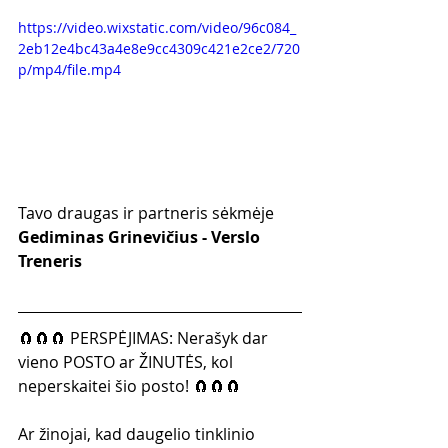
https://video.wixstatic.com/video/96c084_
2eb12e4bc43a4e8e9cc4309c421e2ce2/720
p/mp4/file.mp4
Tavo draugas ir partneris sėkmėje
Gediminas Grinevičius - Verslo 
Treneris
🧲🧲🧲 PERSPĖJIMAS: Nerašyk dar 
vieno POSTO ar ŽINUTĖS, kol 
neperskaitei šio posto! 🧲🧲🧲
Ar žinojai, kad daugelio tinklinio 