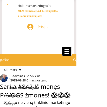
tinklinismarketingas.lt
MLM mokymai Nr.1 lietuvių kalba.
Visoms kompanijoms
Prisijungti
Įrašas
All Posts
Gediminas Grinevičius
All Posts
2022-09-28
6 min. skaitymo
Serija #842 Iš manęs
Tinklinis Marketingas
PAVOGS žmones! 😱😱😱
Saviugda
Pažįstu ne vieną tinklinio marketingo 
turinys