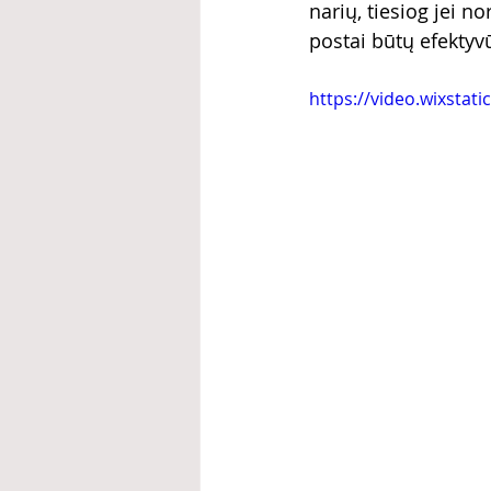
narių, tiesiog jei n
postai būtų efektyv
https://video.wixsta