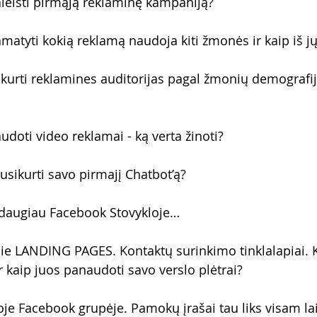
leisti pirmąją reklaminę kampaniją?
atyti kokią reklamą naudoja kiti žmonės ir kaip iš jų
kurti reklamines auditorijas pagal žmonių demografij
doti video reklamai - ką verta žinoti?
usikurti savo pirmajį Chatbot’ą?
g daugiau Facebook Stovykloje…
LANDING PAGES. Kontaktų surinkimo tinklalapiai. Kam
ir kaip juos panaudoti savo verslo plėtrai?
e Facebook grupėje. Pamokų įrašai tau liks visam lai