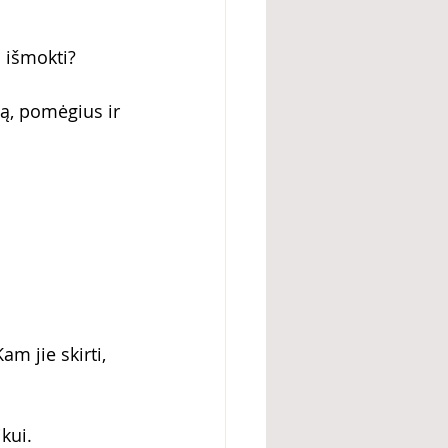
 išmokti?
ą, pomėgius ir 
 jie skirti, 
kui.