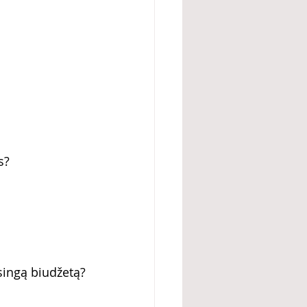
s?
singą biudžetą?