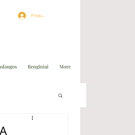
Prisijungti
aslaugos
Renginiai
More
NA