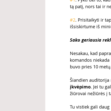
tą patį, nors tai ir
#2
. Prisitaikyti ir 
išsiskirtume iš mini
Sako geriausia rek
Nesakau, kad papras
komandos niekada ne
buvo pries 10 metų.
Šiandien auditorija 
įkvėpimo
. Jei tu g
žiūrovai nežiūrės į t
Tu vistiek gali daug