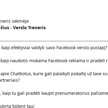
tneris sėkmėje
ius - Verslo Treneris
 kaip efektyviai valdyti savo Facebook verslo puslapį?
 kaip naudotis mokama Facebook reklama ir pradėti 
pie Chatbotus, kurie gali palaikyti pokalbį už tave su
artneriais?
, kaip tu gali pradėti kaupti prenumeratorius pačia
irta būtent tau!