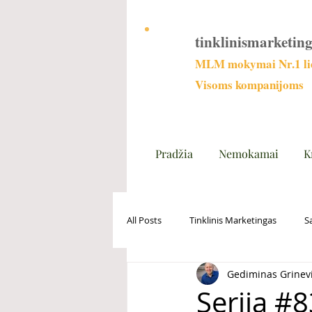
tinklinismarketing
MLM mokymai Nr.1 lie
Visoms kompanijoms
Pradžia
Nemokamai
K
All Posts
Tinklinis Marketingas
S
Gediminas Grinev
Serija #