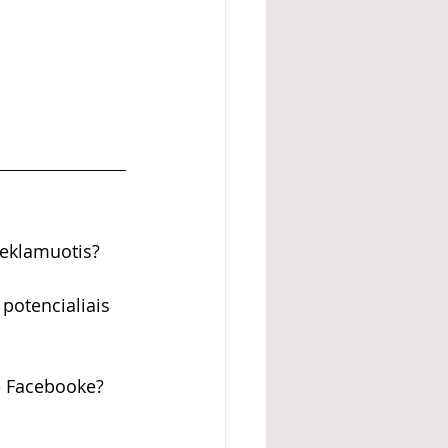
reklamuotis?
 potencialiais 
me Facebooke?