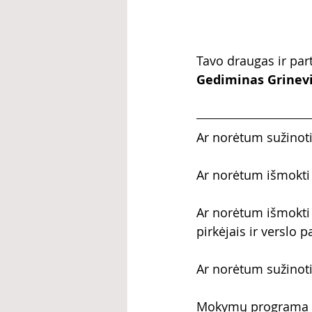
Tavo draugas ir par
Gediminas Grinevič
Ar norėtum sužinoti
Ar norėtum išmokti
Ar norėtum išmokti a
pirkėjais ir verslo p
Ar norėtum sužinoti
Mokymų programa sk