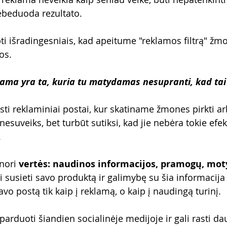
 nebeduoda rezultato.
tapti išradingesniais, kad apeitume "reklamos filtrą" žmo
os.
lama yra ta, kuria tu matydamas nesupranti, kad tai
ti reklaminiai postai, kur skatiname žmones pirkti arb
suveiks, bet turbūt sutiksi, kad jie nebėra tokie efek
 
nori 
vertės: naudinos informacijos, pramogų, moty
ali susieti savo produktą ir galimybę su šia informacija
avo postą tik kaip į reklamą, o kaip į naudingą turinį. 
 parduoti šiandien socialinėje medijoje ir gali rasti 