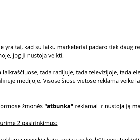
e yra tai, kad su laiku marketeriai padaro tiek daug r
je, jog ji nustoja veikti.
aikraščiuose, tada radijuje, tada televizijoje, tada e
linėje medijoje. Visose šiose vietose reklama veikė lab
atformose žmonės 
"atbunka"
 reklamai ir nustoja ją ma
 turime 2 pasirinkimus:
d reklama neveikia kaip seniau veikė, būti nepatenkinti i