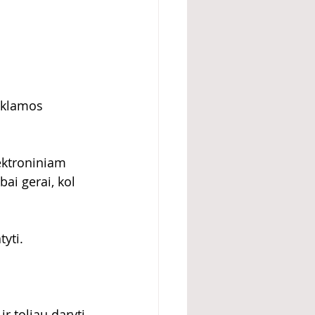
eklamos 
lektroniniam 
ai gerai, kol 
tyti.
r toliau daryti 