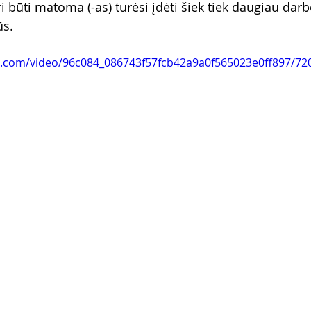
ori būti matoma (-as) turėsi įdėti šiek tiek daugiau darb
ūs.
tic.com/video/96c084_086743f57fcb42a9a0f565023e0ff897/72