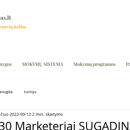
as.lt
tuvių kalba.
nygos
MOKYMŲ SISTEMA
Mokymų programos
P
aviugda
turinys
ičius
2022-09-12
2 min. skaitymo
830 Marketeriai SUGADI