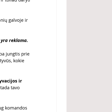
nių galvoje ir 
 yra reklama.
a jungtis prie 
tyvūs, kokie 
vacijos ir 
 tada tavo 
daug komandos 