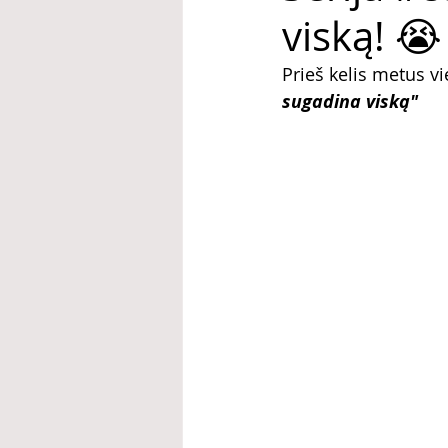
viską! 😭
Prieš kelis metus v
sugadina viską"