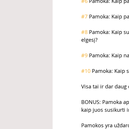
#6
 Pamoka: Kaip pa
#7
 Pamoka: Kaip pam
#8
 Pamoka: Kaip su
elgesį?
#9
 Pamoka: Kaip nau
#10
 Pamoka: Kaip s
Visa tai ir dar dau
BONUS: Pamoka apie 
kaip juos susikurti 
Pamokos yra uždaroj