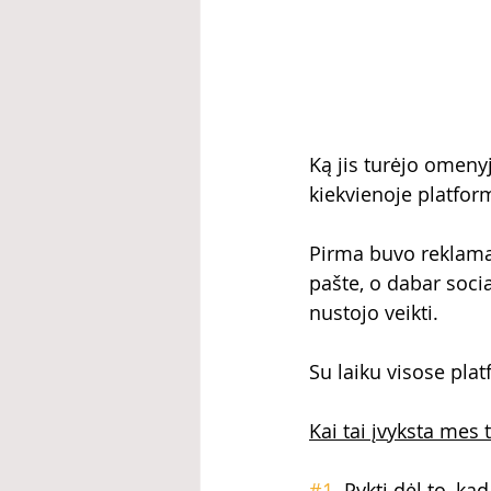
Ką jis turėjo omenyj
kiekvienoje platformo
Pirma buvo reklama l
pašte, o dabar socia
nustojo veikti.
Su laiku visose pl
Kai tai įvyksta mes
#1
. Pykti dėl to, ka