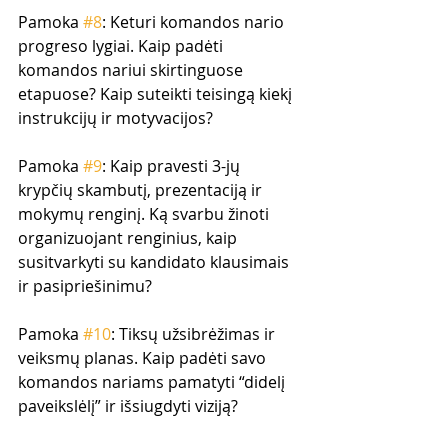
Pamoka 
#8
: Keturi komandos nario 
progreso lygiai. Kaip padėti 
komandos nariui skirtinguose 
etapuose? Kaip suteikti teisingą kiekį 
instrukcijų ir motyvacijos?
Pamoka 
#9
: Kaip pravesti 3-jų 
krypčių skambutį, prezentaciją ir 
mokymų renginį. Ką svarbu žinoti 
organizuojant renginius, kaip 
susitvarkyti su kandidato klausimais 
ir pasipriešinimu?
Pamoka 
#10
: Tiksų užsibrėžimas ir 
veiksmų planas. Kaip padėti savo 
komandos nariams pamatyti “didelį 
paveikslėlį” ir išsiugdyti viziją?