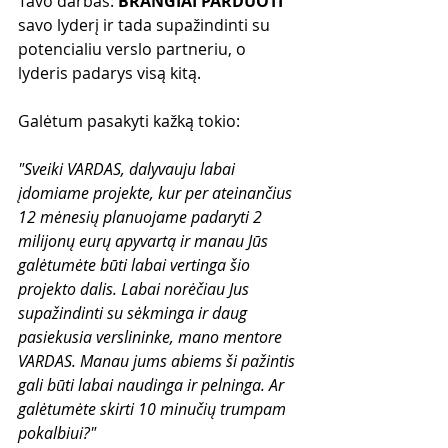
Tavo darbas: 
BRANGIAI PARDUOTI
savo lyderį ir tada supažindinti su 
potencialiu verslo partneriu, o 
lyderis padarys visą kitą. 
Galėtum pasakyti kažką tokio:
"Sveiki VARDAS, dalyvauju labai 
įdomiame projekte, kur per ateinančius 
12 mėnesių planuojame padaryti 2 
milijonų eurų apyvartą ir manau Jūs 
galėtumėte būti labai vertinga šio 
projekto dalis. Labai norėčiau Jus 
supažindinti su sėkminga ir daug 
pasiekusia verslininke, mano mentore 
VARDAS. Manau jums abiems ši pažintis 
gali būti labai naudinga ir pelninga. Ar 
galėtumėte skirti 10 minučių trumpam 
pokalbiui?" 