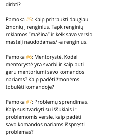
dirbti? 
Pamoka 
#5
: Kaip pritraukti daugiau 
žmonių į renginius. Tapk renginių 
reklamos “mašina” ir kelk savo verslo 
mastelį naudodamas/ -a renginius.
Pamoka 
#6
: Mentorystė. Kodėl 
mentorystė yra svarbi ir kaip būti 
geru mentoriumi savo komandos 
nariams? Kaip padėti žmonėms 
tobulėti komandoje?
Pamoka 
#7
: Problemų sprendimas. 
Kaip susitvarkyti su iššūkiais ir 
problemomis versle, kaip padėti 
savo komandos nariams išspręsti 
problemas?