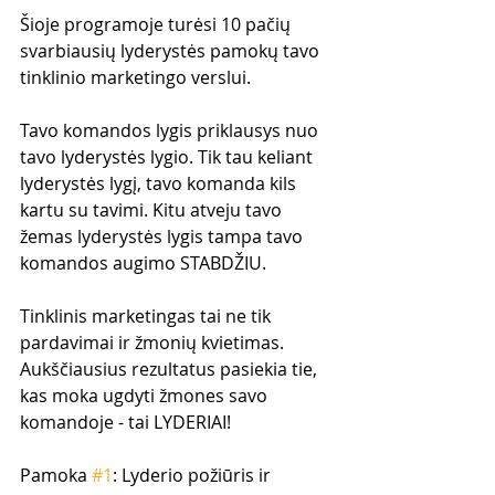
Šioje programoje turėsi 10 pačių 
svarbiausių lyderystės pamokų tavo 
tinklinio marketingo verslui. 
Tavo komandos lygis priklausys nuo 
tavo lyderystės lygio. Tik tau keliant 
lyderystės lygį, tavo komanda kils 
kartu su tavimi. Kitu atveju tavo 
žemas lyderystės lygis tampa tavo 
komandos augimo STABDŽIU. 
Tinklinis marketingas tai ne tik 
pardavimai ir žmonių kvietimas. 
Aukščiausius rezultatus pasiekia tie, 
kas moka ugdyti žmones savo 
komandoje - tai LYDERIAI!
Pamoka 
#1
: Lyderio požiūris ir 