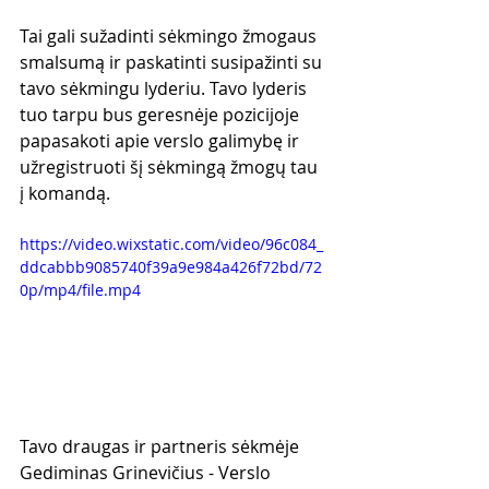
Tai gali sužadinti sėkmingo žmogaus 
smalsumą ir paskatinti susipažinti su 
tavo sėkmingu lyderiu. Tavo lyderis 
tuo tarpu bus geresnėje pozicijoje 
papasakoti apie verslo galimybę ir 
užregistruoti šį sėkmingą žmogų tau 
į komandą.
https://video.wixstatic.com/video/96c084_
ddcabbb9085740f39a9e984a426f72bd/72
0p/mp4/file.mp4
Tavo draugas ir partneris sėkmėje
Gediminas Grinevičius - Verslo 