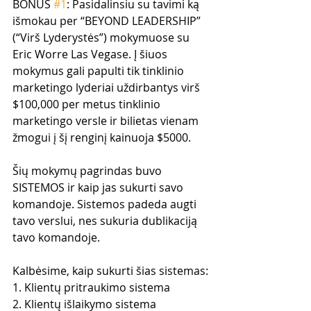
BONUS 
#1
: Pasidalinsiu su tavimi ką 
išmokau per “BEYOND LEADERSHIP” 
(“Virš Lyderystės”) mokymuose su 
Eric Worre Las Vegase. Į šiuos 
mokymus gali papulti tik tinklinio 
marketingo lyderiai uždirbantys virš 
$100,000 per metus tinklinio 
marketingo versle ir bilietas vienam 
žmogui į šį renginį kainuoja $5000. 
Šių mokymų pagrindas buvo 
SISTEMOS ir kaip jas sukurti savo 
komandoje. Sistemos padeda augti 
tavo verslui, nes sukuria dublikaciją 
tavo komandoje. 
Kalbėsime, kaip sukurti šias sistemas:
1. Klientų pritraukimo sistema
2. Klientų išlaikymo sistema