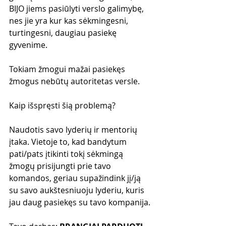
BIJO jiems pasiūlyti verslo galimybę, 
nes jie yra kur kas sėkmingesni, 
turtingesni, daugiau pasiekę 
gyvenime.
Tokiam žmogui mažai pasiekęs 
žmogus nebūtų autoritetas versle.
Kaip išspręsti šią problemą?
Naudotis savo lyderių ir mentorių 
įtaka. Vietoje to, kad bandytum 
pati/pats įtikinti tokį sėkmingą 
žmogų prisijungti prie tavo 
komandos, geriau supažindink jį/ją 
su savo aukštesniuoju lyderiu, kuris 
jau daug pasiekęs su tavo kompanija.