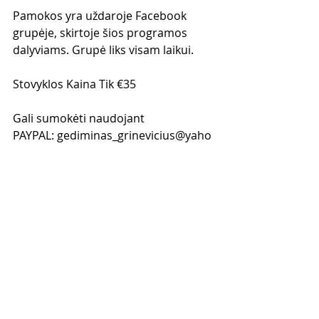
Pamokos yra uždaroje Facebook 
grupėje, skirtoje šios programos 
dalyviams. Grupė liks visam laikui.
Stovyklos Kaina Tik €35
Gali sumokėti naudojant 
PAYPAL: gediminas_grinevicius@yaho
o.com 
Arba BANKO PAVEDIMU:
Lietuvoje: 
Gediminas Grinevičius
LT717300010141717039
Swedbank
Anglijoje: