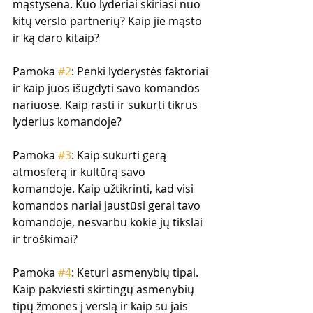
mąstysena. Kuo lyderiai skiriasi nuo 
kitų verslo partnerių? Kaip jie mąsto 
ir ką daro kitaip?
Pamoka 
#2
: Penki lyderystės faktoriai 
ir kaip juos išugdyti savo komandos 
nariuose. Kaip rasti ir sukurti tikrus 
lyderius komandoje?
Pamoka 
#3
: Kaip sukurti gerą 
atmosferą ir kultūrą savo 
komandoje. Kaip užtikrinti, kad visi 
komandos nariai jaustūsi gerai tavo 
komandoje, nesvarbu kokie jų tikslai 
ir troškimai?
Pamoka 
#4
: Keturi asmenybių tipai. 
Kaip pakviesti skirtingų asmenybių 
tipų žmones į verslą ir kaip su jais 