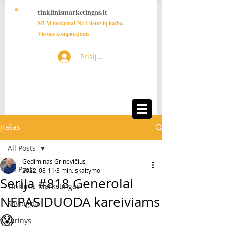
tinklinismarketingas.lt
MLM mokymai Nr.1 lietuvių kalba.
Visoms kompanijoms
Prisijungti
Įrašas
All Posts
Gediminas Grinevičius
All Posts
2022-08-11
3 min. skaitymo
Serija #818 Generolai
Tinklinis Marketingas
NEPASIDUODA kareiviams
Saviugda
😱
turinys