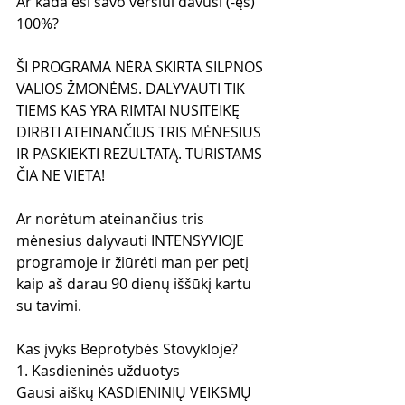
Ar kada esi savo verslui davusi (-ęs) 
100%?
ŠI PROGRAMA NĖRA SKIRTA SILPNOS 
VALIOS ŽMONĖMS. DALYVAUTI TIK 
TIEMS KAS YRA RIMTAI NUSITEIKĘ 
DIRBTI ATEINANČIUS TRIS MĖNESIUS 
IR PASKIEKTI REZULTATĄ. TURISTAMS 
ČIA NE VIETA!
Ar norėtum ateinančius tris 
mėnesius dalyvauti INTENSYVIOJE 
programoje ir žiūrėti man per petį 
kaip aš darau 90 dienų iššūkį kartu 
su tavimi.
Kas įvyks Beprotybės Stovykloje?
1. Kasdieninės užduotys
Gausi aiškų KASDIENINIŲ VEIKSMŲ 