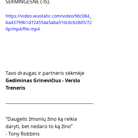
SĖKMINGESNĖ (-IS).
https://video.wixstatic.com/video/96c084_
ba43799b1d724554a5aba510c6c628d5/72
0p/mp4/file.mp4
Tavo draugas ir partneris sėkmėje
Gediminas Grinevičius - Verslo 
Treneris
“Daugelis žmonių žino ką reikia 
daryti, bet nedaro to ką žino”
- Tony Robbins