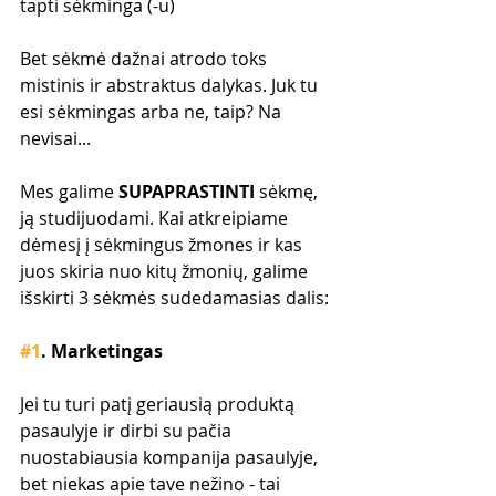
tapti sėkminga (-u)
Bet sėkmė dažnai atrodo toks 
mistinis ir abstraktus dalykas. Juk tu 
esi sėkmingas arba ne, taip? Na 
nevisai...
Mes galime 
SUPAPRASTINTI
 sėkmę, 
ją studijuodami. Kai atkreipiame 
dėmesį į sėkmingus žmones ir kas 
juos skiria nuo kitų žmonių, galime 
išskirti 3 sėkmės sudedamasias dalis:
#1
. Marketingas
Jei tu turi patį geriausią produktą 
pasaulyje ir dirbi su pačia 
nuostabiausia kompanija pasaulyje, 
bet niekas apie tave nežino - tai 