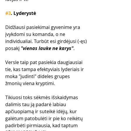
#3
. Lyderystė
Didžiausi pasiekimai gyvenime yra 
įvykdomi su komanda, o ne 
individualiai. Turbūt esi girdėjusi (-ęs) 
posakį 
"vienas lauke ne karys"
.
Versle taip pat pasiekia daugiausiai 
tie, kas tampa efektyviais lyderiais ir 
moka "judinti" dideles grupes 
žmonių viena kryptimi.
Tikiuosi toks sėkmės išskaidymas 
dalimis tau ją padarė labiau 
apčiuopiamą ir suteikė idėjų, kur 
galėtum patobulėti ir pie ko reikėtų 
padirbėti pirmiausia, kad taptum 