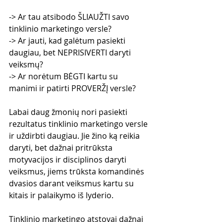
-> Ar tau atsibodo ŠLIAUŽTI savo 
tinklinio marketingo versle?
-> Ar jauti, kad galėtum pasiekti 
daugiau, bet NEPRISIVERTI daryti 
veiksmų?
-> Ar norėtum BĖGTI kartu su 
manimi ir patirti PROVERŽĮ versle?
Labai daug žmonių nori pasiekti 
rezultatus tinklinio marketingo versle 
ir uždirbti daugiau. Jie žino ką reikia 
daryti, bet dažnai pritrūksta 
motyvacijos ir disciplinos daryti 
veiksmus, jiems trūksta komandinės 
dvasios darant veiksmus kartu su 
kitais ir palaikymo iš lyderio.
Tinklinio marketingo atstovai dažnai 