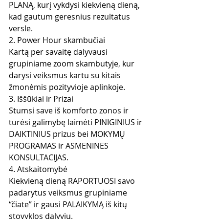
PLANĄ, kurį vykdysi kiekvieną dieną, 
kad gautum geresnius rezultatus 
versle.
2. Power Hour skambučiai
Kartą per savaitę dalyvausi 
grupiniame zoom skambutyje, kur 
darysi veiksmus kartu su kitais 
žmonėmis pozityvioje aplinkoje.
3. Iššūkiai ir Prizai
Stumsi save iš komforto zonos ir 
turėsi galimybę laimėti PINIGINIUS ir 
DAIKTINIUS prizus bei MOKYMŲ 
PROGRAMAS ir ASMENINES 
KONSULTACIJAS.
4. Atskaitomybė
Kiekvieną dieną RAPORTUOSI savo 
padarytus veiksmus grupiniame 
“čiate” ir gausi PALAIKYMĄ iš kitų 
stovyklos dalyvių.