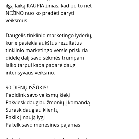
ilgą laiką KAUPIA žinias, kad po to net 
NEŽINO nuo ko pradėti daryti 
veiksmus.
Daugelis tinklinio marketingo lyderių, 
kurie pasiekia aukštus rezultatus 
tinklinio marketingo versle priskiria 
didelę dalį savo sėkmės trumpam 
laiko tarpui kada padarė daug 
intensyvaus veiksmo.
90 DIENŲ IŠŠŪKIS!
Padidink savo veiksmų kiekį
Pakviesk daugiau žmonių į komandą
Surask daugiau klientų
Pakilk į naują lygį
Pakelk savo mėnesines pajamas