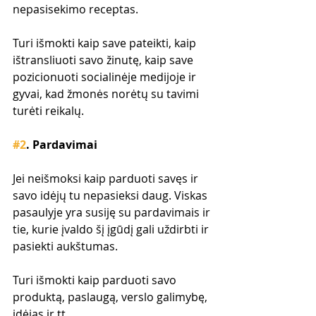
nepasisekimo receptas.
Turi išmokti kaip save pateikti, kaip 
ištransliuoti savo žinutę, kaip save 
pozicionuoti socialinėje medijoje ir 
gyvai, kad žmonės norėtų su tavimi 
turėti reikalų.
#2
. Pardavimai
Jei neišmoksi kaip parduoti savęs ir 
savo idėjų tu nepasieksi daug. Viskas 
pasaulyje yra susiję su pardavimais ir 
tie, kurie įvaldo šį įgūdį gali uždirbti ir 
pasiekti aukštumas.
Turi išmokti kaip parduoti savo 
produktą, paslaugą, verslo galimybę, 
idėjas ir tt.