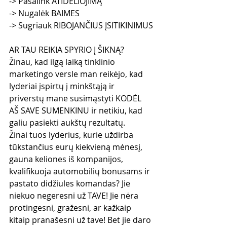
-> Pašalink ATIDĖLIOJIMĄ
-> Nugalėk BAIMES
-> Sugriauk RIBOJANČIUS ĮSITIKINIMUS
AR TAU REIKIA SPYRIO Į ŠIKNĄ?
Žinau, kad ilgą laiką tinklinio 
marketingo versle man reikėjo, kad 
lyderiai įspirtų į minkštąją ir 
priverstų mane susimąstyti KODĖL 
AŠ SAVE SUMENKINU ir netikiu, kad 
galiu pasiekti aukštų rezultatų.
Žinai tuos lyderius, kurie uždirba 
tūkstančius eurų kiekvieną mėnesį, 
gauna keliones iš kompanijos, 
kvalifikuoja automobilių bonusams ir 
pastato didžiules komandas? Jie 
niekuo negeresni už TAVE! Jie nėra 
protingesni, gražesni, ar kažkaip 
kitaip pranašesni už tave! Bet jie daro 