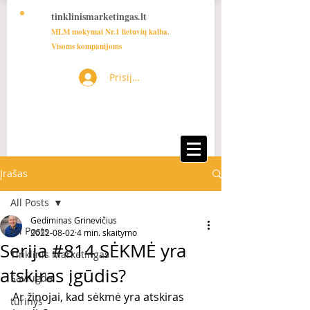
tinklinismarketingas.lt
MLM mokymai Nr.1 lietuvių kalba.
Visoms kompanijoms
Prisijungti
Įrašas
All Posts
Gediminas Grinevičius
All Posts
2022-08-02
4 min. skaitymo
Serija #814 SĖKMĖ yra
Tinklinis Marketingas
atskiras įgūdis?
Saviugda
Ar žinojai, kad sėkmė yra atskiras 
turinys