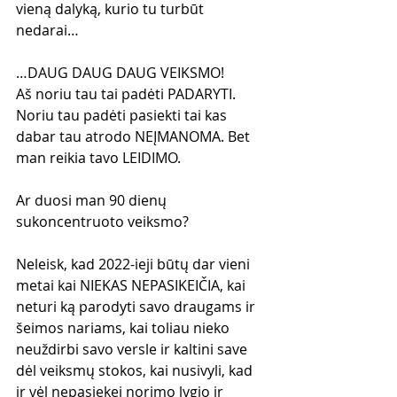
vieną dalyką, kurio tu turbūt 
nedarai…
…DAUG DAUG DAUG VEIKSMO!
Aš noriu tau tai padėti PADARYTI. 
Noriu tau padėti pasiekti tai kas 
dabar tau atrodo NEĮMANOMA. Bet 
man reikia tavo LEIDIMO.
Ar duosi man 90 dienų 
sukoncentruoto veiksmo?
Neleisk, kad 2022-ieji būtų dar vieni 
metai kai NIEKAS NEPASIKEIČIA, kai 
neturi ką parodyti savo draugams ir 
šeimos nariams, kai toliau nieko 
neuždirbi savo versle ir kaltini save 
dėl veiksmų stokos, kai nusivyli, kad 
ir vėl nepasiekei norimo lygio ir 