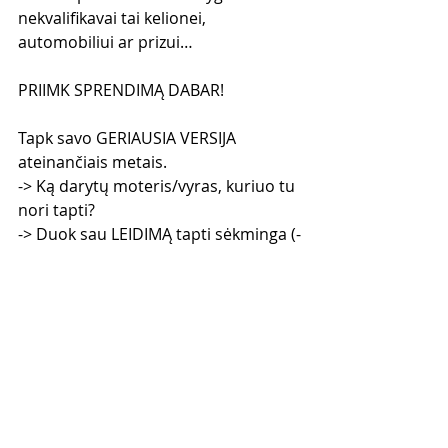
nekvalifikavai tai kelionei, 
automobiliui ar prizui…
PRIIMK SPRENDIMĄ DABAR!
Tapk savo GERIAUSIA VERSIJA 
ateinančiais metais.
-> Ką darytų moteris/vyras, kuriuo tu 
nori tapti?
-> Duok sau LEIDIMĄ tapti sėkminga (-
u).
-> PASITIKĖK savimi ir savo jėgomis.
-> Nustok save MENKINTI ir siek ko 
esi VERTA (-AS).
Kažkada buvo kitų laikas suklestėti, 
dabar atėjo TAVO laikas!