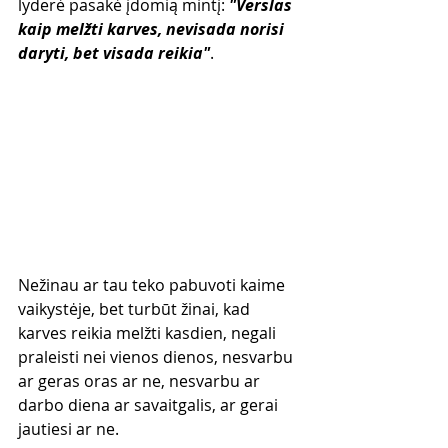
lyderė pasakė įdomią mintį: 
"Verslas 
kaip melžti karves, nevisada norisi 
daryti, bet visada reikia"
.
Nežinau ar tau teko pabuvoti kaime 
vaikystėje, bet turbūt žinai, kad 
karves reikia melžti kasdien, negali 
praleisti nei vienos dienos, nesvarbu 
ar geras oras ar ne, nesvarbu ar 
darbo diena ar savaitgalis, ar gerai 
jautiesi ar ne.