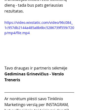
dieną - tada bus pats geriausias 
rezultatas.
https://video.wixstatic.com/video/96c084_
1c957db2144a485a8b6bc5286739f559/720
p/mp4/file.mp4
Tavo draugas ir partneris sėkmėje
Gediminas Grinevičius - Verslo 
Treneris
Ar norėtum plėsti savo Tinklinio 
Marketingo verslą per INSTAGRAM, 