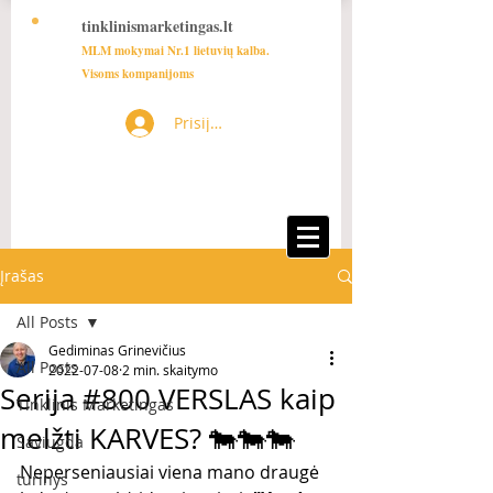
tinklinismarketingas.lt
MLM mokymai Nr.1 lietuvių kalba.
Visoms kompanijoms
Prisijungti
Įrašas
All Posts
Gediminas Grinevičius
All Posts
2022-07-08
2 min. skaitymo
Serija #800 VERSLAS kaip
Tinklinis Marketingas
melžti KARVES? 🐄🐄🐄
Saviugda
Neperseniausiai viena mano draugė 
turinys