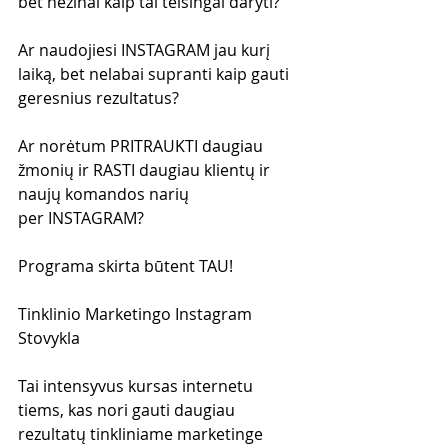
bet nežinai kaip tai teisingai daryti?
Ar naudojiesi INSTAGRAM jau kurį 
laiką, bet nelabai supranti kaip gauti 
geresnius rezultatus?
Ar norėtum PRITRAUKTI daugiau 
žmonių ir RASTI daugiau klientų ir 
naujų komandos narių 
per INSTAGRAM?
Programa skirta būtent TAU!
Tinklinio Marketingo Instagram 
Stovykla
Tai intensyvus kursas internetu 
tiems, kas nori gauti daugiau 
rezultatų tinkliniame marketinge 