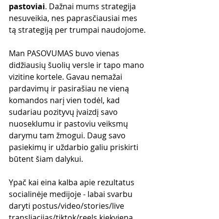
pastoviai
. Dažnai mums strategija 
nesuveikia, nes paprasčiausiai mes 
tą strategiją per trumpai naudojome. 
Man PASOVUMAS buvo vienas 
didžiausių šuolių versle ir tapo mano 
vizitine kortele. Gavau nemažai 
pardavimų ir pasirašiau ne vieną 
komandos narį vien todėl, kad 
sudariau pozityvų įvaizdį savo 
nuoseklumu ir pastoviu veiksmų 
darymu tam žmogui. Daug savo 
pasiekimų ir uždarbio galiu priskirti 
būtent šiam dalykui.
Ypač kai eina kalba apie rezultatus 
socialinėje medijoje - labai svarbu 
daryti postus/video/stories/live 
transliacijas/tiktok/reels kiekvieną 