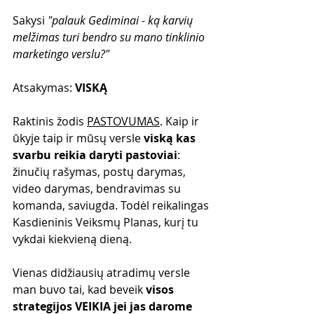
Sakysi 
"palauk Gediminai - ką karvių 
melžimas turi bendro su mano tinklinio 
marketingo verslu?"
Atsakymas: 
VISKĄ
Raktinis žodis 
PASTOVUMAS
. Kaip ir 
ūkyje taip ir mūsų versle 
viską kas 
svarbu reikia daryti pastoviai
: 
žinučių rašymas, postų darymas, 
video darymas, bendravimas su 
komanda, saviugda. Todėl reikalingas 
Kasdieninis Veiksmų Planas, kurį tu 
vykdai kiekvieną dieną. 
Vienas didžiausių atradimų versle 
man buvo tai, kad beveik 
visos 
strategijos VEIKIA jei jas darome 