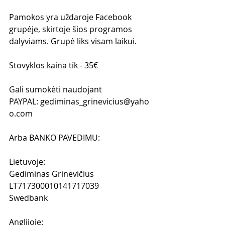
Pamokos yra uždaroje Facebook 
grupėje, skirtoje šios programos 
dalyviams. Grupė liks visam laikui.
Stovyklos kaina tik - 35€  
Gali sumokėti naudojant 
PAYPAL: gediminas_grinevicius@yaho
o.com 
Arba BANKO PAVEDIMU:
Lietuvoje: 
Gediminas Grinevičius
LT717300010141717039
Swedbank
Anglijoje: