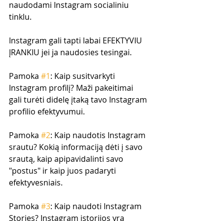
naudodami Instagram socialiniu 
tinklu.
Instagram gali tapti labai EFEKTYVIU 
ĮRANKIU jei ja naudosies tesingai. 
Pamoka 
#1
: Kaip susitvarkyti 
Instagram profilį? Maži pakeitimai 
gali turėti didelę įtaką tavo Instagram 
profilio efektyvumui.
Pamoka 
#2
: Kaip naudotis Instagram 
srautu? Kokią informaciją dėti į savo 
srautą, kaip apipavidalinti savo 
"postus" ir kaip juos padaryti 
efektyvesniais.
Pamoka 
#3
: Kaip naudoti Instagram 
Stories? Instagram istorijos yra 