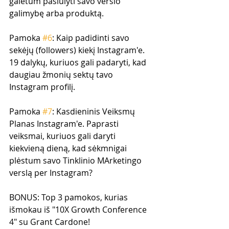
galėtum pasiūlyti savo verslo 
galimybę arba produktą.
Pamoka 
#6
: Kaip padidinti savo 
sekėjų (followers) kiekį Instagram'e. 
19 dalykų, kuriuos gali padaryti, kad 
daugiau žmonių sektų tavo 
Instagram profilį.
Pamoka 
#7
: Kasdieninis Veiksmų 
Planas Instagram'e. Paprasti 
veiksmai, kuriuos gali daryti 
kiekvieną dieną, kad sėkmnigai 
plėstum savo Tinklinio MArketingo 
verslą per Instagram?
BONUS: Top 3 pamokos, kurias 
išmokau iš "10X Growth Conference 
4" su Grant Cardone!