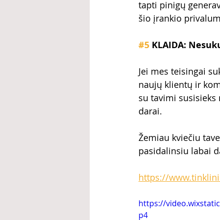
tapti pinigų genera
šio įrankio privalu
#5
 KLAIDA: Nesuku
Jei mes teisingai su
naujų klientų ir kom
su tavimi susisieks
darai.
Žemiau kviečiu tave
pasidalinsiu labai d
https://www.tinkli
https://video.wixsta
p4