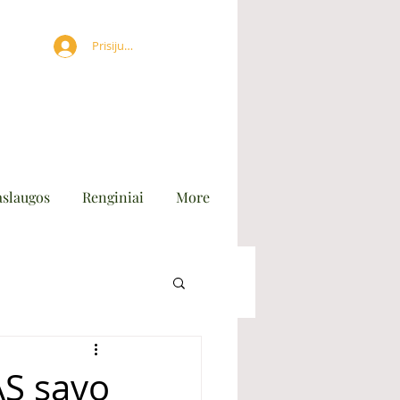
Prisijungti
aslaugos
Renginiai
More
AS savo