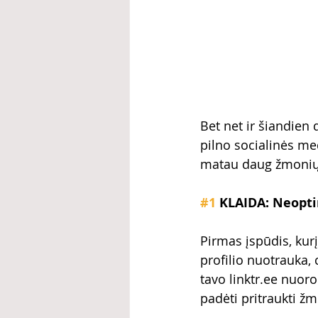
Bet net ir šiandien
pilno socialinės me
matau daug žmonių
#1
 KLAIDA: Neopti
Pirmas įspūdis, kurį
profilio nuotrauka, 
tavo linktr.ee nuoro
padėti pritraukti ž