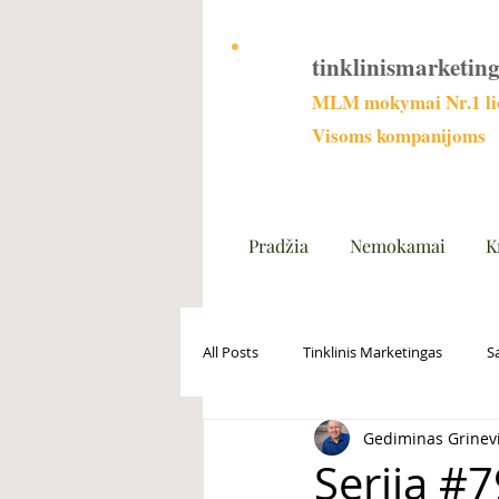
tinklinismarketing
MLM mokymai Nr.1 lie
Visoms kompanijoms
Pradžia
Nemokamai
K
All Posts
Tinklinis Marketingas
S
Gediminas Grinev
Serija #7