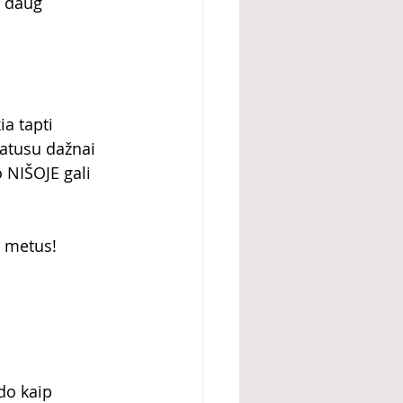
i daug 
a tapti 
atusu dažnai 
 NIŠOJE gali 
r metus!
do kaip 