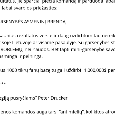
zultatus. Jie sparčiai plečia komandą ir parduoda laba
labai svarbios priežasties:
GARSENYBĖS ASMENINĮ BRENDĄ.
aunius rezultatus versle ir daug uždirbtum tau nereiki
soje Lietuvoje ar visame pasaulyje. Su garsenybės st
PROBLEMŲ, nei naudos. Bet tapti mini-garsenybe savo
asminga ir pelninga. 
us 1000 tikrų fanų bazę tu gali uždirbti 1,000,000$ pe
***
tegiją pusryčiams“ Peter Drucker
ienos komandos auga tarsi “ant mielių”, kol kitos atro