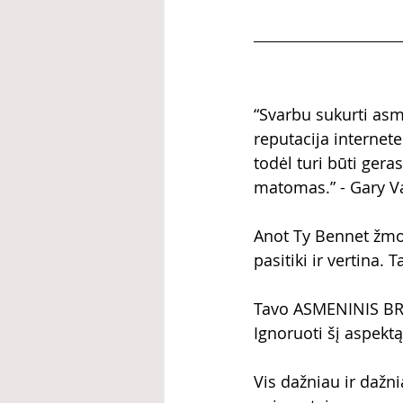
“Svarbu sukurti asme
reputacija internet
todėl turi būti gera
matomas.” - Gary V
Anot Ty Bennet žmon
pasitiki ir vertina. 
Tavo ASMENINIS BRE
Ignoruoti šį aspekt
Vis dažniau ir dažn