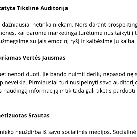
atyta Tikslinė Auditorija
m dažniausiai netinka niekam. Nors darant prospektin
mones, kai darome marketingą turėtume nusitaikyti į t
 užmegsime su jais emocinį ryšį ir kalbėsime jų kalba.
uriamas Vertės Jausmas
bet nenori duoti. Jie bando nuimti derlių nepasodinę s
p neveikia. Pirmiausiai turi nusipelnyti savo auditorij
naudingą informaciją ir tik tada gali tikėtis parduoti i
etizuotas Srautas
ieko neuždirba iš savo socialinės medijos. Socialinė 