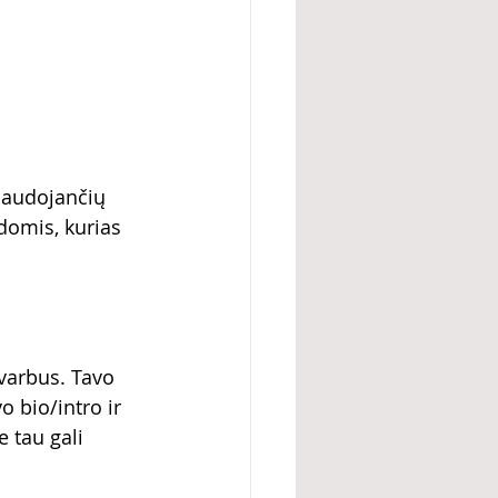
naudojančių 
domis, kurias 
svarbus. Tavo 
o bio/intro ir 
 tau gali 