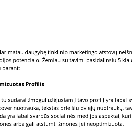
 dar matau daugybę tinklinio marketingo atstovų neiš
dijos potencialo. Žemiau su tavimi pasidalinsiu 5 klai
 darant:
mizuotas Profilis
 tu sudarai žmogui užėjusiam į tavo profilį yra labai 
cover nuotrauka, tekstas prie šių dviejų nuotraukų, tav
da yra labai svarbūs socialinės medijos aspektai, kurie
mones arba gali atstumti žmones jei neoptimizuota.