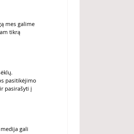
gą mes galime 
am tikrą 
ėklų. 
os pasitikėjimo 
r pasirašyti į 
medija gali 