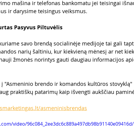
vimo mašina ir telefonas bankomatu jei teisingai išn
mus ir darysime teisingus veiksmus.
rtas Pasyvus Piltuvėlis
kuriame savo brendą socialinėje medijoje tai gali tapt
andos narių šaltiniu, kur kiekvieną mėnesį ar net kiek
 nauji žmonės norintys gauti daugiau informacijos apie
 į "Asmeninio brendo ir komandos kultūros stovyklą" 
aug praktiškų patarimų kaip išvengti aukščiau paminėtų
nismarketingas.lt/asmeninisbrendas
tic.com/video/96c084_2ee3dc6c889a497db98b91140e09416d/