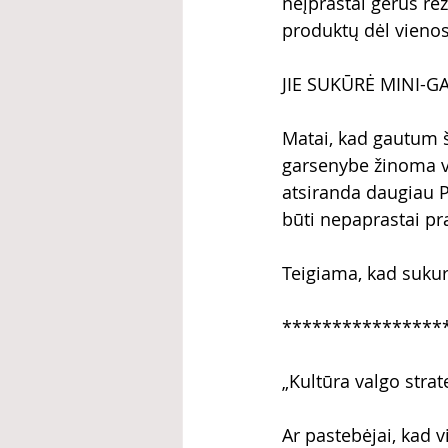
neįprastai gerus re
produktų dėl vienos 
JIE SUKŪRĖ MINI-
Matai, kad gautum š
garsenybe žinoma vi
atsiranda daugiau 
būti nepaprastai pr
Teigiama, kad sukur
****************
„Kultūra valgo stra
Ar pastebėjai, kad v