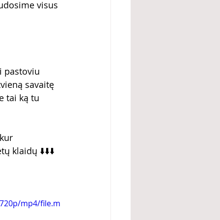
audosime visus 
i pastoviu 
vieną savaitę 
 tai ką tu 
kur 
 klaidų ⬇️⬇️⬇️
720p/mp4/file.m