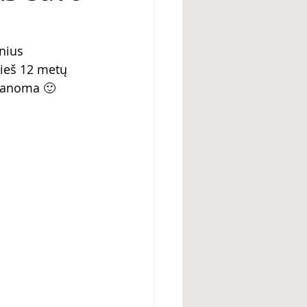
nius 
rieš 12 metų 
įmanoma 🙂