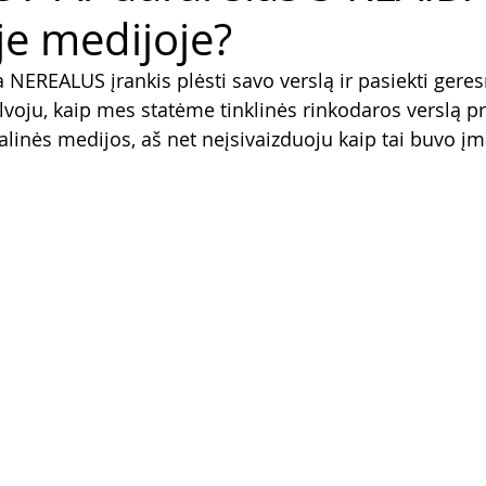
̇je medijoje?
 NEREALUS įrankis plėsti savo verslą ir pasiekti geres
alvoju, kaip mes statėme tinklinės rinkodaros verslą p
alinės medijos, aš net neįsivaizduoju kaip tai buvo 