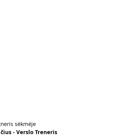
tneris sėkmėje
ius - Verslo Treneris