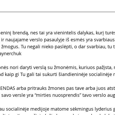
ninį brendą, nes tai yra vienintelis dalykas, kurį turės
e ir naujajame verslo pasaulyje iš esmės yra svarbiaus
s žmogus. Tu negali nieko paslėpti, o dar svarbiau, tu t
aynerchuk
ės nori daryti verslą su žmonėmis, kuriuos pažįsta, 
Tad kaip gi Tu gali tai sukurti šiandieninėje socialinėje
NDAS arba pritrauks žmones pas tave arba juos ats
ą savo versle yra “mirties nuosprendis” tavo verslo au
iau socialinėje medijoje matome sėkmingus lyderius 