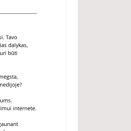
i. Tavo 
ias dalykas, 
uri būti 
mėgsta, 
 medijoje?
tums. 
gimui internete.
gaunant 