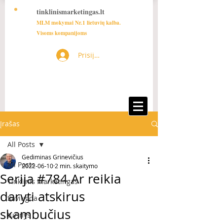
tinklinismarketingas.lt
MLM mokymai Nr.1 lietuvių kalba.
Visoms kompanijoms
Prisijungti
Įrašas
All Posts
Gediminas Grinevičius
All Posts
2022-06-10
2 min. skaitymo
Serija #784 Ar reikia
Tinklinis Marketingas
daryti atskirus
Saviugda
skambučius
turinys