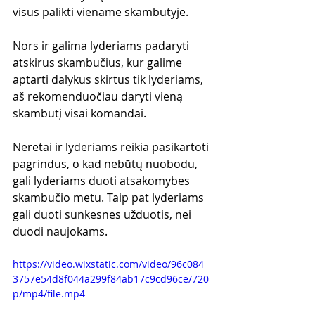
visus palikti viename skambutyje.
Nors ir galima lyderiams padaryti 
atskirus skambučius, kur galime 
aptarti dalykus skirtus tik lyderiams, 
aš rekomenduočiau daryti vieną 
skambutį visai komandai.
Neretai ir lyderiams reikia pasikartoti 
pagrindus, o kad nebūtų nuobodu, 
gali lyderiams duoti atsakomybes 
skambučio metu. Taip pat lyderiams 
gali duoti sunkesnes užduotis, nei 
duodi naujokams.
https://video.wixstatic.com/video/96c084_
3757e54d8f044a299f84ab17c9cd96ce/720
p/mp4/file.mp4