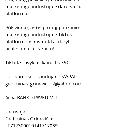
marketingo industrijoje daro su šia 
platforma?
Būk viena (-as) iš pirmųjų tinklinio 
marketingo industrijoje TikTok 
platformoje ir išmok tai daryti 
profesionaliai iš karto!
TikTok stovyklos kaina tik 35€.
Gali sumokėti naudojant PAYPAL:
gediminas_grinevicius@yahoo.com
Arba BANKO PAVEDIMU:
​Lietuvoje:
Gediminas Grinevičius
LT717300010141717039