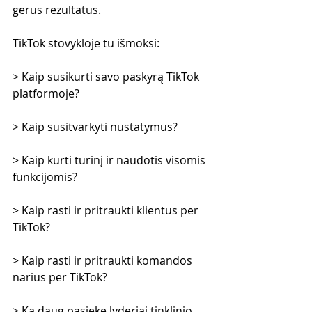
gerus rezultatus.
TikTok stovykloje tu išmoksi:
> Kaip susikurti savo paskyrą TikTok 
platformoje?
> Kaip susitvarkyti nustatymus?
> Kaip kurti turinį ir naudotis visomis 
funkcijomis?
> Kaip rasti ir pritraukti klientus per 
TikTok?
> Kaip rasti ir pritraukti komandos 
narius per TikTok?
> Ką daug pasiekę lyderiai tinklinio 