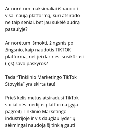
Ar norėtum maksimaliai išnaudoti 
visai naują platformą, kuri atsirado 
ne taip seniai, bet jau sukėlė audrą 
pasaulyje?
Ar norėtum išmokti, žingsnis po 
žingsnio, kaip naudotis TIKTOK 
platforma, net jei dar nesi susikūrusi 
(-ęs) savo paskyros?
Tada “Tinklinio Marketingo TikTok 
Stovykla” yra skirta tau!
Prieš kelis metus atsiradusi TikTok 
socialinės medijos platforma įgyja 
pagreitį Tinklinio Marketingo 
industrijoje ir vis daugiau lyderių 
sėkmingai naudoją šį tinklą gauti 