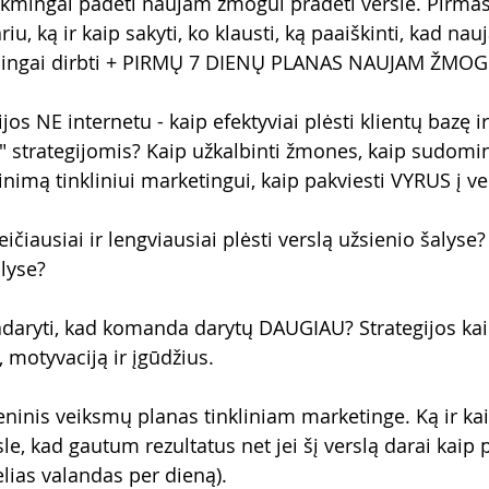
kmingai padėti naujam žmogui pradėti versle. Pirma
u, ką ir kaip sakyti, ko klausti, ką paaiškinti, kad n
mingai dirbti + PIRMŲ 7 DIENŲ PLANAS NAUJAM ŽMOG
jos NE internetu - kaip efektyviai plėsti klientų bazę 
" strategijomis? Kaip užkalbinti žmones, kaip sudomint
nimą tinkliniui marketingui, kaip pakviesti VYRUS į ve
čiausiai ir lengviausiai plėsti verslą užsienio šalyse? 
lyse? 
daryti, kad komanda darytų DAUGIAU? Strategijos kaip
motyvaciją ir įgūdžius. 
ninis veiksmų planas tinkliniam marketinge. Ką ir kai
le, kad gautum rezultatus net jei šį verslą darai kaip
elias valandas per dieną).