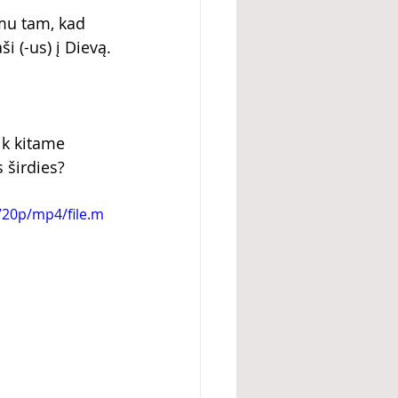
imu tam, kad 
i (-us) į Dievą.
ik kitame 
 širdies?
720p/mp4/file.m