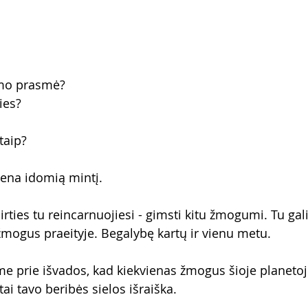
imo prasmė?
ies?
taip?
iena idomią mintį.
irties tu reincarnuojiesi - gimsti kitu žmogumi. Tu gali
žmogus praeityje. Begalybę kartų ir vienu metu.
e prie išvados, kad kiekvienas žmogus šioje planetoje
i tavo beribės sielos išraiška. 