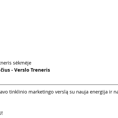
tneris sėkmėje
ius - Verslo Treneris
avo tinklinio marketingo verslą su nauja energija ir na
U!