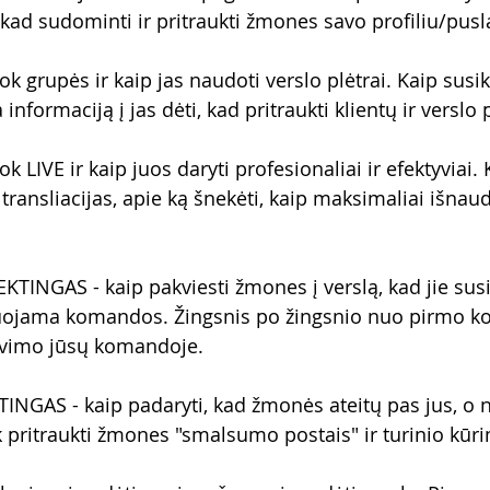
 kad sudominti ir pritraukti žmones savo profiliu/pusl
 grupės ir kaip jas naudoti verslo plėtrai. Kaip susik
informaciją į jas dėti, kad pritraukti klientų ir verslo
 LIVE ir kaip juos daryti profesionaliai ir efektyviai.
s transliacijas, apie ką šnekėti, kaip maksimaliai išnau
TINGAS - kaip pakviesti žmones į verslą, kad jie susi
uojama komandos. Žingsnis po žingsnio nuo pirmo kon
avimo jūsų komandoje.
NGAS - kaip padaryti, kad žmonės ateitų pas jus, o ne
pritraukti žmones "smalsumo postais" ir turinio kūr