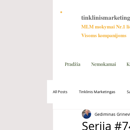
tinklinismarketing
MLM mokymai Nr.1 lie
Visoms kompanijoms
Pradžia
Nemokamai
K
All Posts
Tinklinis Marketingas
S
Gediminas Grinev
Serija #7