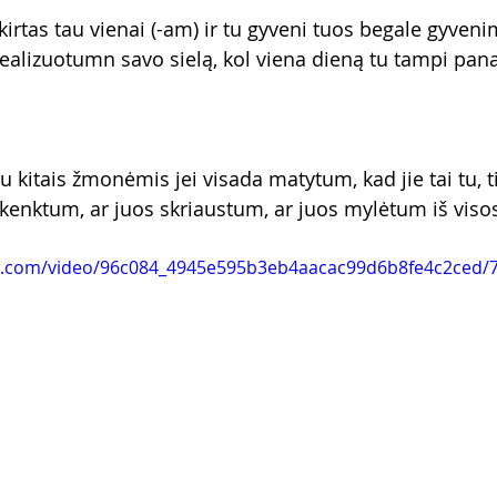
kirtas tau vienai (-am) ir tu gyveni tuos begale gyven
ealizuotumn savo sielą, kol viena dieną tu tampi panaš
u kitais žmonėmis jei visada matytum, kad jie tai tu, t
kenktum, ar juos skriaustum, ar juos mylėtum iš visos
tic.com/video/96c084_4945e595b3eb4aacac99d6b8fe4c2ced/