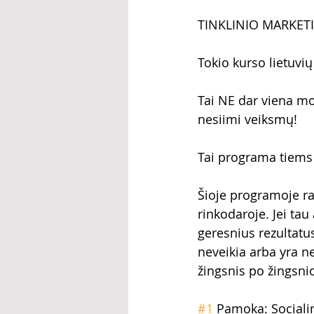
TINKLINIO MARKET
Tokio kurso lietuvi
Tai NE dar viena mo
nesiimi veiksmų!
Tai programa tiems 
Šioje programoje ra
rinkodaroje. Jei tau
geresnius rezultatus
neveikia arba yra nep
žingsnis po žingsnio
#1
 Pamoka: Socialin