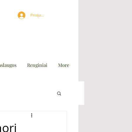
Prisijungti
aslaugos
Renginiai
More
nori