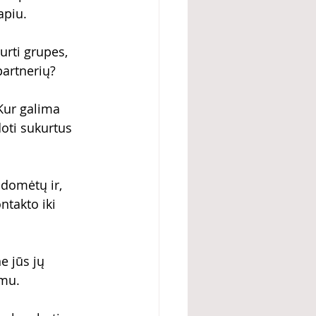
apiu.
urti grupes, 
 partnerių?
 Kur galima 
doti sukurtus 
domėtų ir, 
takto iki 
 jūs jų 
imu.