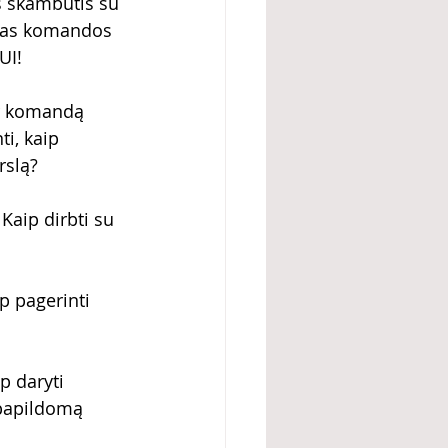
s skambutis su 
aujas komandos 
UI!
ir komandą 
i, kaip 
rslą?
Kaip dirbti su 
 pagerinti 
p daryti 
 papildomą 