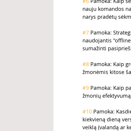
#6
 Pamoka: Kaip sė
nauju komandos nari
narys pradėtų sėk
#7
 Pamoka: Strategi
naudojantis "offline
sumažinti pasiprieši
#8
 Pamoka: Kaip grei
žmonėmis kitose ša
#9
 Pamoka: Kaip pa
žmonių efektyvumą, 
#10
 Pamoka: Kasdie
kiekvieną dieną vers
veiklą (valandą ar k