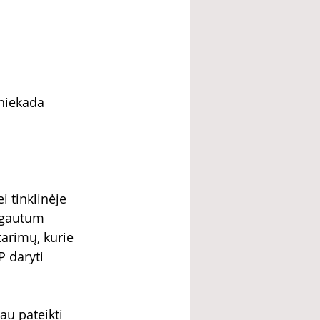
niekada 
 tinklinėje 
u gautum 
tarimų, kurie 
P daryti 
u pateikti 