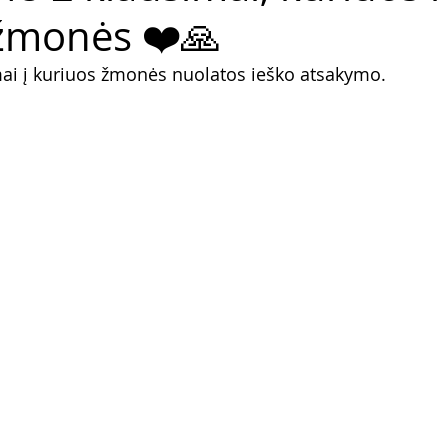
žmonės ❤️🙏
mai į kuriuos žmonės nuolatos ieško atsakymo.