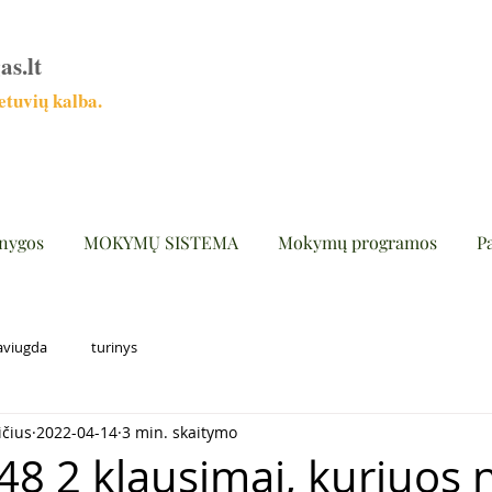
as.lt
tuvių kalba.
nygos
MOKYMŲ SISTEMA
Mokymų programos
P
aviugda
turinys
ičius
2022-04-14
3 min. skaitymo
48 2 klausimai, kuriuos 