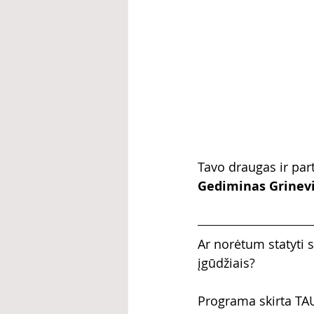
Tavo draugas ir par
Gediminas Grinevič
Ar norėtum statyti s
įgūdžiais?
Programa skirta TA