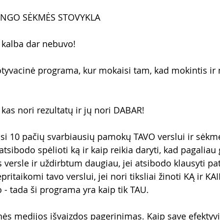
INGO SĖKMĖS STOVYKLA
ų kalba dar nebuvo!
tyvacinė programa, kur mokaisi tam, kad mokintis ir 
kas nori rezultatų ir jų nori DABAR!
si 10 pačių svarbiausių pamokų TAVO verslui ir sėkmei
 atsibodo spėlioti ką ir kaip reikia daryti, kad pagalia
 versle ir uždirbtum daugiau, jei atsibodo klausyti pa
ritaikomi tavo verslui, jei nori tiksliai žinoti KĄ ir KAI
 - tada ši programa yra kaip tik TAU.
ės medijos išvaizdos pagerinimas. Kaip save efektyvia