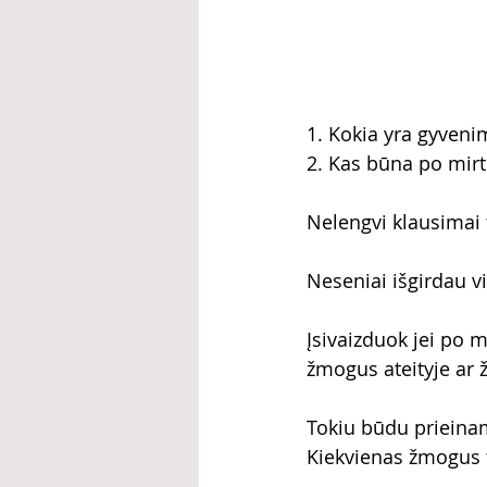
1. Kokia yra gyven
2. Kas būna po mirt
Nelengvi klausimai 
Neseniai išgirdau v
Įsivaizduok jei po m
žmogus ateityje ar 
Tokiu būdu prieinam
Kiekvienas žmogus ta