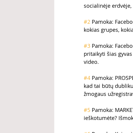
socialinėje erdvėje,
#2
 Pamoka: Facebook
kokias grupes, kokia 
#3
 Pamoka: Facebook
pritaikyti šias gyva
video.
#4
 Pamoka: PROSPEK
kad tai būtų dublik
žmogaus užregistr
#5
 Pamoka: MARKETI
ieškotumėte? Išmok 