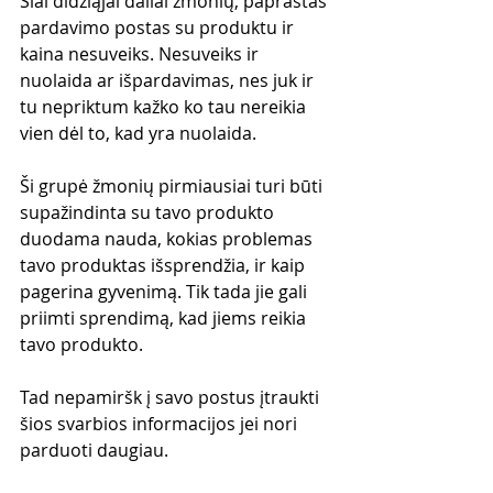
Šiai didžiąjai daliai žmonių, paprastas 
pardavimo postas su produktu ir 
kaina nesuveiks. Nesuveiks ir 
nuolaida ar išpardavimas, nes juk ir 
tu nepriktum kažko ko tau nereikia 
vien dėl to, kad yra nuolaida.
Ši grupė žmonių pirmiausiai turi būti 
supažindinta su tavo produkto 
duodama nauda, kokias problemas 
tavo produktas išsprendžia, ir kaip 
pagerina gyvenimą. Tik tada jie gali 
priimti sprendimą, kad jiems reikia 
tavo produkto.
Tad nepamiršk į savo postus įtraukti 
šios svarbios informacijos jei nori 
parduoti daugiau.