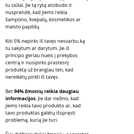
tu siūlai. Jie tą rytą atsibudo ir 
nusprendė, kad jiems reikia 
šampūno, kvepalų, kosmetikos ar 
maisto papildų.
Kiti 5% nepirks iš tavęs nesvarbu ką 
tu sakytum ar darytum. Jie iš 
principo geriau nueis į prekybos 
centrą ir nusipirks prastesnį 
produktą už brangiau ten, kad 
nereikėtų pirkti iš tavęs.
Bet 
94% žmonių reikia daugiau 
informacijos
. Jie dar nežino, kad 
jiems reikia tavo produkto ar, kad 
tavo produktas galėtų išspręsti 
problemą, kurią jie turi.