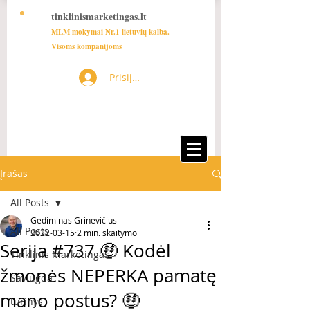
tinklinismarketingas.lt
MLM mokymai Nr.1 lietuvių kalba.
Visoms kompanijoms
Prisijungti
Įrašas
All Posts
Gediminas Grinevičius
All Posts
2022-03-15
2 min. skaitymo
Serija #737 🤑 Kodėl
Tinklinis Marketingas
žmonės NEPERKA pamatę
Saviugda
mano postus? 🤑
turinys