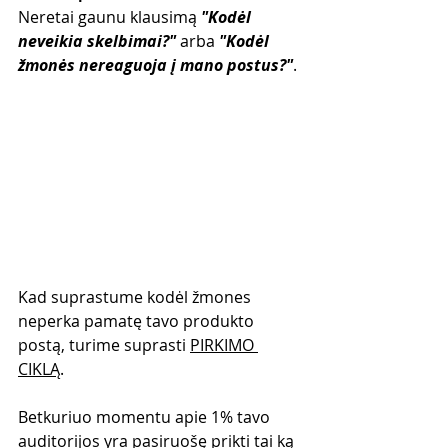
Neretai gaunu klausimą 
"Kodėl 
neveikia skelbimai?"
 arba 
"Kodėl 
žmonės nereaguoja į mano postus?"
.
Kad suprastume kodėl žmones 
neperka pamatę tavo produkto 
postą, turime suprasti 
PIRKIMO 
CIKLĄ
.
Betkuriuo momentu apie 1% tavo 
auditorijos yra pasiruošę prikti tai ką 